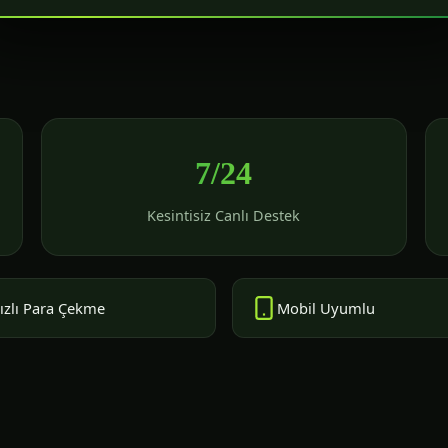
7/24
Kesintisiz Canlı Destek
ızlı Para Çekme
Mobil Uyumlu