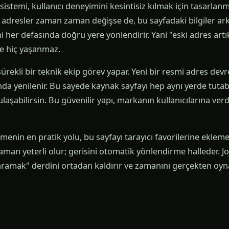
sistemi, kullanıcı deneyimini kesintisiz kılmak için tasarlanmı
 adresler zaman zaman değişse de, bu sayfadaki bilgiler ar
ni her defasında doğru yere yönlendirir. Yani "eski adres ar
e hiç yaşanmaz.
sürekli bir teknik ekip görev yapar. Yeni bir resmi adres devr
a yenilenir. Bu sayede kaynak sayfayı hep aynı yerde tutabili
laşabilirsin. Bu güvenilir yapı, markanın kullanıcılarına ve
enin en pratik yolu, bu sayfayı tarayıcı favorilerine ekleme
laman yeterli olur; gerisini otomatik yönlendirme halleder. J
aramak" derdini ortadan kaldırır ve zamanını gerçekten oyn