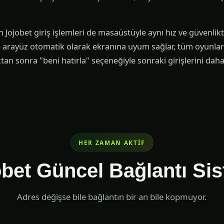
 Jojobet giriş işlemleri de masaüstüyle aynı hız ve güvenlikt
 arayüz otomatik olarak ekranına uyum sağlar, tüm oyunlar
tıktan sonra "beni hatırla" seçeneğiyle sonraki girişlerini daha
HER ZAMAN AKTIF
bet Güncel Bağlantı Si
Adres değişse bile bağlantın bir an bile kopmuyor.