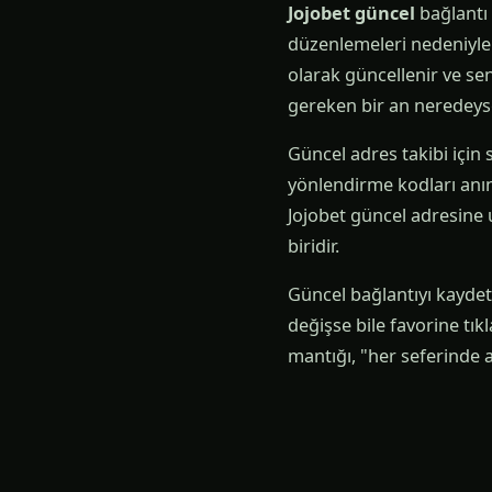
Jojobet güncel
bağlantı 
düzenlemeleri nedeniyle
olarak güncellenir ve se
gereken bir an neredeys
Güncel adres takibi için 
yönlendirme kodları anınd
Jojobet güncel adresine u
biridir.
Güncel bağlantıyı kaydetm
değişse bile favorine tık
mantığı, "her seferinde 