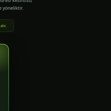
dresi kesintisiz
 yöneliktir.
lır.