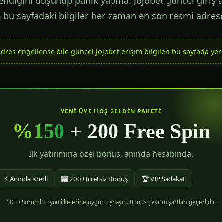
endiğini düşünüp panik yapma. Jojobet güncel giriş a
e bu sayfadaki bilgiler her zaman en son resmi adrese
dres engellense bile güncel Jojobet erişim bilgileri bu sayfada yer a
YENI ÜYE HOŞ GELDIN PAKETI
%150
+ 200 Free Spin
İlk yatırımına özel bonus, anında hesabında.
⚡ Anında Kredi
🎰 200 Ücretsiz Dönüş
🏆 VIP Sadakat
18+ • Sorumlu oyun ilkelerine uygun oynayın. Bonus çevrim şartları geçerlidir.