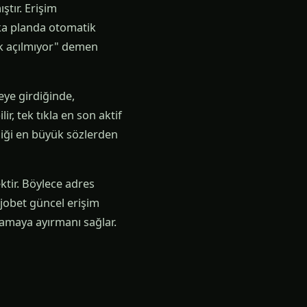
ştır. Erişim
ka planda otomatik
tık açılmıyor" demen
eye girdiğinde,
r, tek tıkla en son aktif
rdiği en büyük sözlerden
ktir. Böylece adres
ojobet güncel erişim
amaya ayırmanı sağlar.