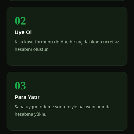
02
Üye Ol
Kısa kayıt formunu doldur, birkaç dakikada ücretsiz
hesabını oluştur.
03
Para Yatır
Sana uygun ödeme yöntemiyle bakiyeni anında
hesabına yükle.