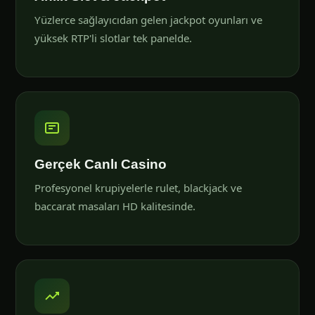
Yüzlerce sağlayıcıdan gelen jackpot oyunları ve
yüksek RTP'li slotlar tek panelde.
Gerçek Canlı Casino
Profesyonel krupiyelerle rulet, blackjack ve
baccarat masaları HD kalitesinde.