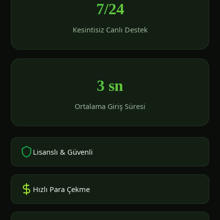
7/24
Kesintisiz Canlı Destek
3 sn
Ortalama Giriş Süresi
Lisanslı & Güvenli
Hızlı Para Çekme