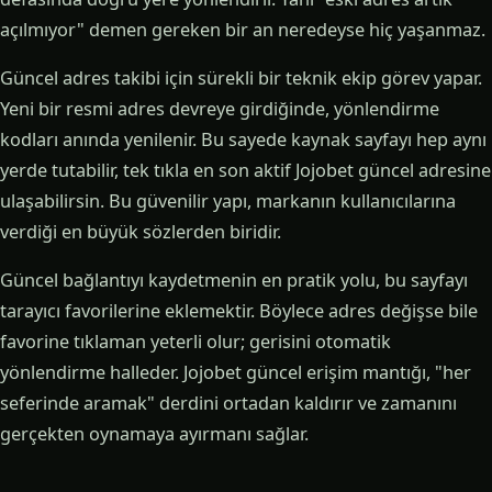
açılmıyor" demen gereken bir an neredeyse hiç yaşanmaz.
Güncel adres takibi için sürekli bir teknik ekip görev yapar.
Yeni bir resmi adres devreye girdiğinde, yönlendirme
kodları anında yenilenir. Bu sayede kaynak sayfayı hep aynı
yerde tutabilir, tek tıkla en son aktif Jojobet güncel adresine
ulaşabilirsin. Bu güvenilir yapı, markanın kullanıcılarına
verdiği en büyük sözlerden biridir.
Güncel bağlantıyı kaydetmenin en pratik yolu, bu sayfayı
tarayıcı favorilerine eklemektir. Böylece adres değişse bile
favorine tıklaman yeterli olur; gerisini otomatik
yönlendirme halleder. Jojobet güncel erişim mantığı, "her
seferinde aramak" derdini ortadan kaldırır ve zamanını
gerçekten oynamaya ayırmanı sağlar.