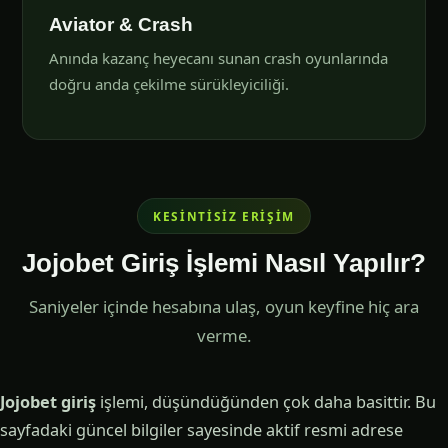
Aviator & Crash
Anında kazanç heyecanı sunan crash oyunlarında
doğru anda çekilme sürükleyiciliği.
KESINTISIZ ERIŞIM
Jojobet Giriş İşlemi Nasıl Yapılır?
Saniyeler içinde hesabına ulaş, oyun keyfine hiç ara
verme.
Jojobet giriş
işlemi, düşündüğünden çok daha basittir. Bu
sayfadaki güncel bilgiler sayesinde aktif resmi adrese