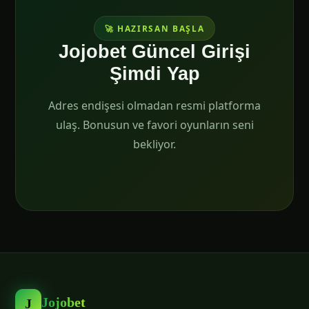
🚀 HAZIRSAN BAŞLA
Jojobet Güncel Girişi
Şimdi Yap
Adres endişesi olmadan resmi platforma
ulaş. Bonusun ve favori oyunların seni
bekliyor.
Jojobet
J