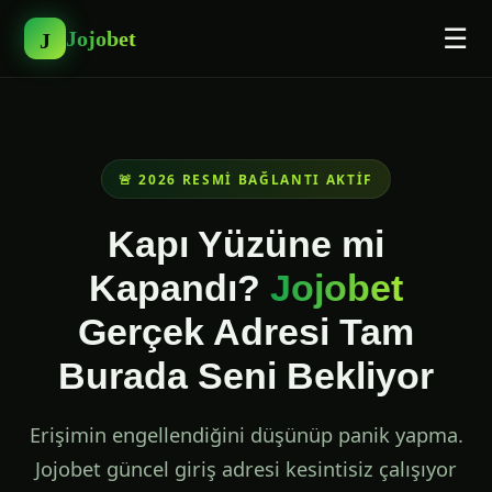
☰
Jojobet
J
🚨 2026 RESMI BAĞLANTI AKTIF
Kapı Yüzüne mi
Kapandı?
Jojobet
Gerçek Adresi Tam
Burada Seni Bekliyor
Erişimin engellendiğini düşünüp panik yapma.
Jojobet güncel giriş adresi kesintisiz çalışıyor