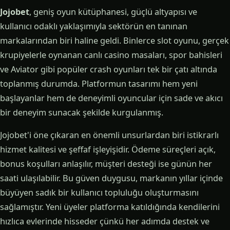
Jojobet
, geniş oyun kütüphanesi, güçlü altyapısı ve
kullanıcı odaklı yaklaşımıyla sektörün en tanınan
markalarından biri haline geldi. Binlerce slot oyunu, gerçek
krupiyelerle oynanan canlı casino masaları, spor bahisleri
ve Aviator gibi popüler crash oyunları tek bir çatı altında
toplanmış durumda. Platformun tasarımı hem yeni
başlayanlar hem de deneyimli oyuncular için sade ve akıcı
bir deneyim sunacak şekilde kurgulanmış.
Jojobet'i öne çıkaran en önemli unsurlardan biri istikrarlı
hizmet kalitesi ve şeffaf işleyişidir. Ödeme süreçleri açık,
bonus koşulları anlaşılır, müşteri desteği ise günün her
saati ulaşılabilir. Bu güven duygusu, markanın yıllar içinde
büyüyen sadık bir kullanıcı topluluğu oluşturmasını
sağlamıştır. Yeni üyeler platforma katıldığında kendilerini
hızlıca evlerinde hisseder çünkü her adımda destek ve