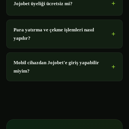
Jojobet üyeliği ücretsiz mi?
Para yatırma ve çekme işlemleri nasıl
yapılır?
Mobil cihazdan Jojobet'e giriş yapabilir
miyim?