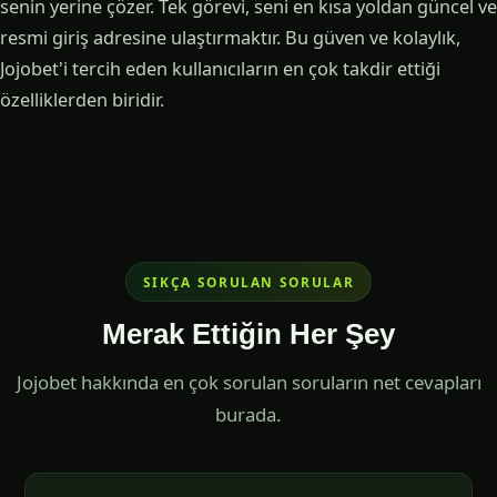
senin yerine çözer. Tek görevi, seni en kısa yoldan güncel ve
resmi giriş adresine ulaştırmaktır. Bu güven ve kolaylık,
Jojobet'i tercih eden kullanıcıların en çok takdir ettiği
özelliklerden biridir.
SIKÇA SORULAN SORULAR
Merak Ettiğin Her Şey
Jojobet hakkında en çok sorulan soruların net cevapları
burada.