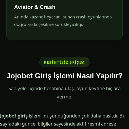
Aviator & Crash
Anında kazanç heyecanı sunan crash oyunlarında
doğru anda çekilme sürükleyiciliği.
KESINTISIZ ERIŞIM
Jojobet Giriş İşlemi Nasıl Yapılır?
Saniyeler içinde hesabına ulaş, oyun keyfine hiç ara
verme.
Jojobet giriş
işlemi, düşündüğünden çok daha basittir. Bu
sayfadaki güncel bilgiler sayesinde aktif resmi adrese