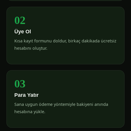
02
Üye Ol
Kısa kayıt formunu doldur, birkaç dakikada ücretsiz
hesabını oluştur.
03
Para Yatır
Sana uygun ödeme yöntemiyle bakiyeni anında
hesabına yükle.