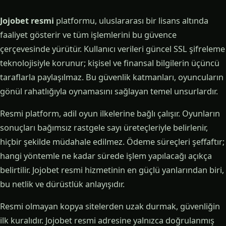
Jojobet resmi
platformu, uluslararası bir lisans altında
faaliyet gösterir ve tüm işlemlerini bu güvence
çerçevesinde yürütür. Kullanıcı verileri güncel SSL şifreleme
teknolojisiyle korunur; kişisel ve finansal bilgilerin üçüncü
taraflarla paylaşılmaz. Bu güvenlik katmanları, oyuncuların
gönül rahatlığıyla oynamasını sağlayan temel unsurlardır.
Resmi platform, adil oyun ilkelerine bağlı çalışır. Oyunların
sonuçları bağımsız rastgele sayı üreteçleriyle belirlenir,
hiçbir şekilde müdahale edilmez. Ödeme süreçleri şeffaftır;
hangi yöntemle ne kadar sürede işlem yapılacağı açıkça
belirtilir. Jojobet resmi hizmetinin en güçlü yanlarından biri,
bu netlik ve dürüstlük anlayışıdır.
Resmi olmayan kopya sitelerden uzak durmak, güvenliğin
ilk kuralıdır. Jojobet resmi adresine yalnızca doğrulanmış