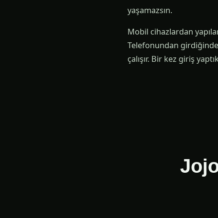
yaşamazsın.
Mobil cihazlardan yapılan
Telefonundan girdiğinde
çalışır. Bir kez giriş yap
Jojo