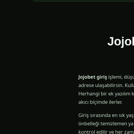
Jojo
Jojobet giriş
işlemi, düş
adrese ulaşabilirsin. Kull
Herhangi bir ek yazılım
akıcı biçimde ilerler.
Giriş sırasında en sık ya
önbelleği temizlemen ya d
kontrol edilir ve her za