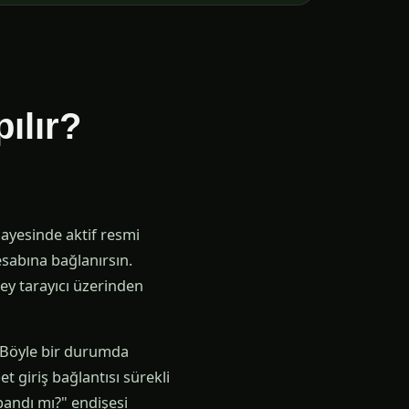
ılır?
.
sayesinde aktif resmi
hesabına bağlanırsın.
ey tarayıcı üzerinden
r. Böyle bir durumda
t giriş bağlantısı sürekli
pandı mı?" endişesi