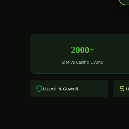
2000+
Slot ve Casino Oyunu
Lisanslı & Güvenli
H