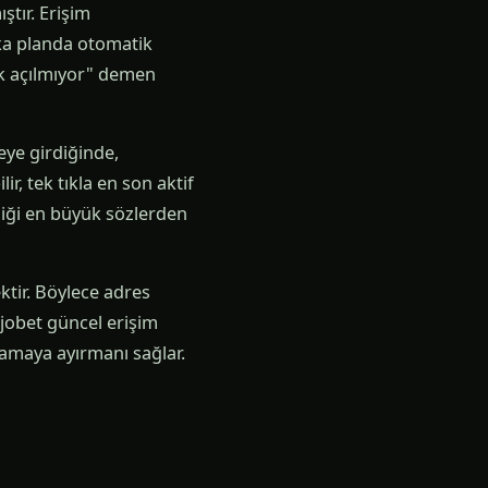
ştır. Erişim
ka planda otomatik
tık açılmıyor" demen
eye girdiğinde,
r, tek tıkla en son aktif
rdiği en büyük sözlerden
ktir. Böylece adres
ojobet güncel erişim
amaya ayırmanı sağlar.