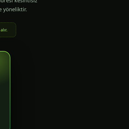
dresi kesintisiz
 yöneliktir.
lır.