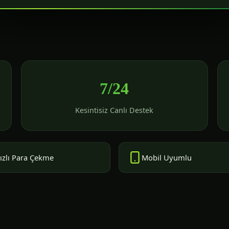
7/24
Kesintisiz Canlı Destek
ızlı Para Çekme
Mobil Uyumlu