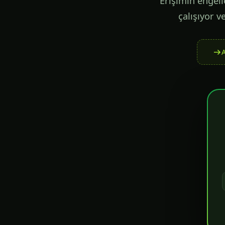
Erişimin engell
çalışıyor v
A