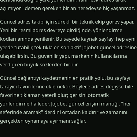
açılmıyor" demen gereken bir an neredeyse hiç yaşanmaz.
Güncel adres takibi için sürekli bir teknik ekip görev yapar.
Yeni bir resmi adres devreye girdiğinde, yönlendirme
kodları anında yenilenir. Bu sayede kaynak sayfayı hep aynı
yerde tutabilir, tek tıkla en son aktif Jojobet güncel adresine
ulaşabilirsin. Bu güvenilir yapı, markanın kullanıcılarına
verdiği en büyük sözlerden biridir.
Güncel bağlantıyı kaydetmenin en pratik yolu, bu sayfayı
tarayıcı favorilerine eklemektir. Böylece adres değişse bile
favorine tıklaman yeterli olur; gerisini otomatik
yönlendirme halleder. Jojobet güncel erişim mantığı, "her
seferinde aramak" derdini ortadan kaldırır ve zamanını
gerçekten oynamaya ayırmanı sağlar.