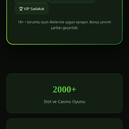
🏆 VIP Sadakat
18+ • Sorumlu oyun ilkelerine uygun oynayın. Bonus çevrim
şartları geçerlidir.
2000+
Slot ve Casino Oyunu