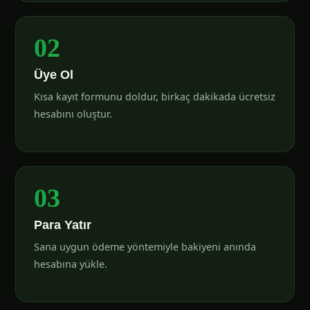
02
Üye Ol
Kısa kayıt formunu doldur, birkaç dakikada ücretsiz
hesabını oluştur.
03
Para Yatır
Sana uygun ödeme yöntemiyle bakiyeni anında
hesabına yükle.