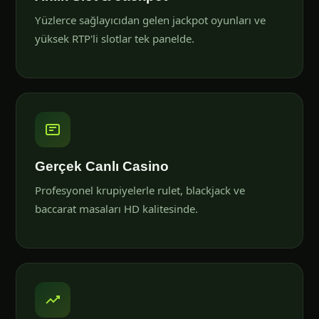
Yüzlerce sağlayıcıdan gelen jackpot oyunları ve
yüksek RTP'li slotlar tek panelde.
Gerçek Canlı Casino
Profesyonel krupiyelerle rulet, blackjack ve
baccarat masaları HD kalitesinde.