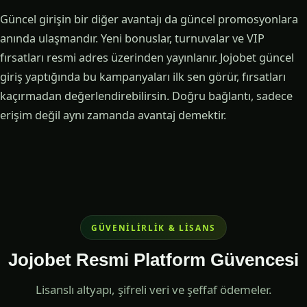
Güncel girişin bir diğer avantajı da güncel promosyonlara
anında ulaşmandır. Yeni bonuslar, turnuvalar ve VIP
fırsatları resmi adres üzerinden yayınlanır. Jojobet güncel
giriş yaptığında bu kampanyaları ilk sen görür, fırsatları
kaçırmadan değerlendirebilirsin. Doğru bağlantı, sadece
erişim değil aynı zamanda avantaj demektir.
GÜVENILIRLIK & LISANS
Jojobet Resmi Platform Güvencesi
Lisanslı altyapı, şifreli veri ve şeffaf ödemeler.