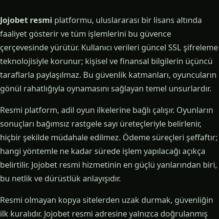
Jojobet resmi
platformu, uluslararası bir lisans altında
faaliyet gösterir ve tüm işlemlerini bu güvence
çerçevesinde yürütür. Kullanıcı verileri güncel SSL şifreleme
teknolojisiyle korunur; kişisel ve finansal bilgilerin üçüncü
taraflarla paylaşılmaz. Bu güvenlik katmanları, oyuncuların
gönül rahatlığıyla oynamasını sağlayan temel unsurlardır.
Resmi platform, adil oyun ilkelerine bağlı çalışır. Oyunların
sonuçları bağımsız rastgele sayı üreteçleriyle belirlenir,
hiçbir şekilde müdahale edilmez. Ödeme süreçleri şeffaftır;
hangi yöntemle ne kadar sürede işlem yapılacağı açıkça
belirtilir. Jojobet resmi hizmetinin en güçlü yanlarından biri,
bu netlik ve dürüstlük anlayışıdır.
Resmi olmayan kopya sitelerden uzak durmak, güvenliğin
ilk kuralıdır. Jojobet resmi adresine yalnızca doğrulanmış