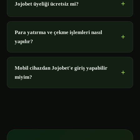
Jojobet üyeliği ücretsiz mi?
Para yatırma ve çekme işlemleri nasıl
yapılır?
Mobil cihazdan Jojobet'e giriş yapabilir
miyim?