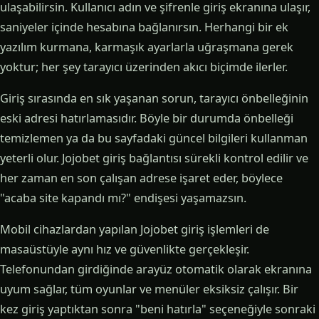
ulaşabilirsin. Kullanıcı adın ve şifrenle giriş ekranına ulaşır,
saniyeler içinde hesabına bağlanırsın. Herhangi bir ek
yazılım kurmana, karmaşık ayarlarla uğraşmana gerek
yoktur; her şey tarayıcı üzerinden akıcı biçimde ilerler.
Giriş sırasında en sık yaşanan sorun, tarayıcı önbelleğinin
eski adresi hatırlamasıdır. Böyle bir durumda önbelleği
temizlemen ya da bu sayfadaki güncel bilgileri kullanman
yeterli olur. Jojobet giriş bağlantısı sürekli kontrol edilir ve
her zaman en son çalışan adrese işaret eder, böylece
"acaba site kapandı mı?" endişesi yaşamazsın.
Mobil cihazlardan yapılan Jojobet giriş işlemleri de
masaüstüyle aynı hız ve güvenlikte gerçekleşir.
Telefonundan girdiğinde arayüz otomatik olarak ekranına
uyum sağlar, tüm oyunlar ve menüler eksiksiz çalışır. Bir
kez giriş yaptıktan sonra "beni hatırla" seçeneğiyle sonraki