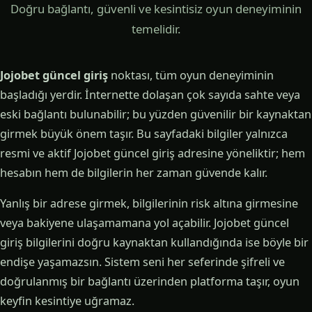
Doğru bağlantı, güvenli ve kesintisiz oyun deneyiminin
temelidir.
Jojobet güncel giriş
noktası, tüm oyun deneyiminin
başladığı yerdir. İnternette dolaşan çok sayıda sahte veya
eski bağlantı bulunabilir; bu yüzden güvenilir bir kaynaktan
girmek büyük önem taşır. Bu sayfadaki bilgiler yalnızca
resmi ve aktif Jojobet güncel giriş adresine yöneliktir; hem
hesabın hem de bilgilerin her zaman güvende kalır.
Yanlış bir adrese girmek, bilgilerinin risk altına girmesine
veya bakiyene ulaşamamana yol açabilir. Jojobet güncel
giriş bilgilerini doğru kaynaktan kullandığında ise böyle bir
endişe yaşamazsın. Sistem seni her seferinde şifreli ve
doğrulanmış bir bağlantı üzerinden platforma taşır, oyun
keyfin kesintiye uğramaz.