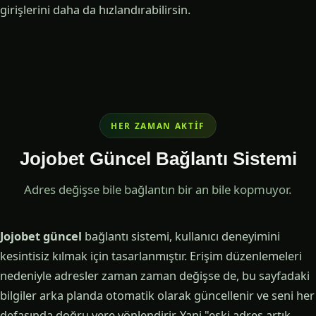
girişlerini daha da hızlandırabilirsin.
HER ZAMAN AKTIF
Jojobet Güncel Bağlantı Sistemi
Adres değişse bile bağlantın bir an bile kopmuyor.
Jojobet güncel
bağlantı sistemi, kullanıcı deneyimini
kesintisiz kılmak için tasarlanmıştır. Erişim düzenlemeleri
nedeniyle adresler zaman zaman değişse de, bu sayfadaki
bilgiler arka planda otomatik olarak güncellenir ve seni her
defasında doğru yere yönlendirir. Yani "eski adres artık