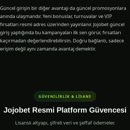
Güncel girişin bir diğer avantajı da güncel promosyonlara
anında ulaşmandır. Yeni bonuslar, turnuvalar ve VIP
fırsatları resmi adres üzerinden yayınlanır. Jojobet güncel
giriş yaptığında bu kampanyaları ilk sen görür, fırsatları
kaçırmadan değerlendirebilirsin. Doğru bağlantı, sadece
erişim değil aynı zamanda avantaj demektir.
GÜVENILIRLIK & LISANS
Jojobet Resmi Platform Güvencesi
Lisanslı altyapı, şifreli veri ve şeffaf ödemeler.