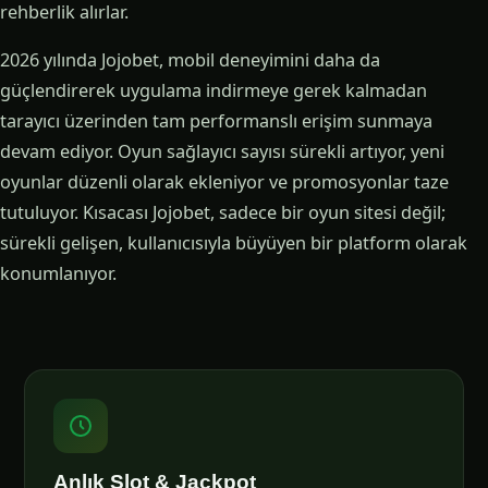
rehberlik alırlar.
2026 yılında Jojobet, mobil deneyimini daha da
güçlendirerek uygulama indirmeye gerek kalmadan
tarayıcı üzerinden tam performanslı erişim sunmaya
devam ediyor. Oyun sağlayıcı sayısı sürekli artıyor, yeni
oyunlar düzenli olarak ekleniyor ve promosyonlar taze
tutuluyor. Kısacası Jojobet, sadece bir oyun sitesi değil;
sürekli gelişen, kullanıcısıyla büyüyen bir platform olarak
konumlanıyor.
Anlık Slot & Jackpot