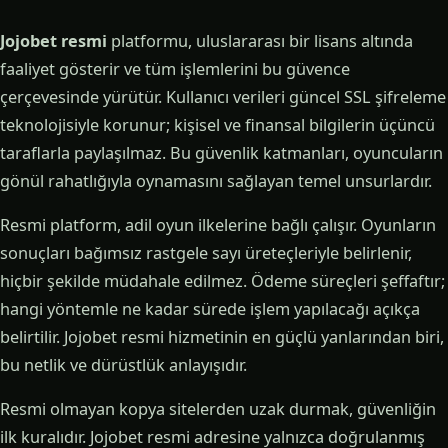
Jojobet resmi
platformu, uluslararası bir lisans altında
faaliyet gösterir ve tüm işlemlerini bu güvence
çerçevesinde yürütür. Kullanıcı verileri güncel SSL şifreleme
teknolojisiyle korunur; kişisel ve finansal bilgilerin üçüncü
taraflarla paylaşılmaz. Bu güvenlik katmanları, oyuncuların
gönül rahatlığıyla oynamasını sağlayan temel unsurlardır.
Resmi platform, adil oyun ilkelerine bağlı çalışır. Oyunların
sonuçları bağımsız rastgele sayı üreteçleriyle belirlenir,
hiçbir şekilde müdahale edilmez. Ödeme süreçleri şeffaftır;
hangi yöntemle ne kadar sürede işlem yapılacağı açıkça
belirtilir. Jojobet resmi hizmetinin en güçlü yanlarından biri,
bu netlik ve dürüstlük anlayışıdır.
Resmi olmayan kopya sitelerden uzak durmak, güvenliğin
ilk kuralıdır. Jojobet resmi adresine yalnızca doğrulanmış