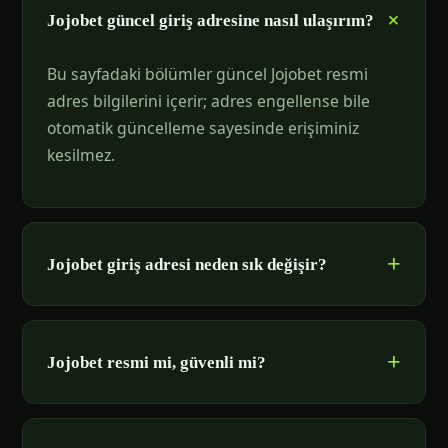
Jojobet güncel giriş adresine nasıl ulaşırım?
Bu sayfadaki bölümler güncel Jojobet resmi
adres bilgilerini içerir; adres engellense bile
otomatik güncelleme sayesinde erişiminiz
kesilmez.
Jojobet giriş adresi neden sık değişir?
Jojobet resmi mi, güvenli mi?