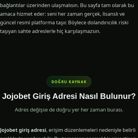
bağlantılar üzerinden ulaşmalısın. Bu sayfa tam olarak bu
amaca hizmet eder: seni her zaman gerçek, lisanslı ve
güncel resmi platforma taşır. Böylece dolandırıcılık riski
taşıyan sahte adreslerle hiç karşılaşmazsın.
DOĞRU KAYNAK
Jojobet Giriş Adresi Nasıl Bulunur?
Adres değişse de doğru yer her zaman burası.
Jojobet giriş adresi
, erişim düzenlemeleri nedeniyle belirli