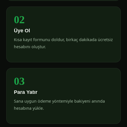
02
Üye Ol
Kısa kayıt formunu doldur, birkaç dakikada ücretsiz
hesabını oluştur.
03
Para Yatır
Sana uygun ödeme yöntemiyle bakiyeni anında
hesabına yükle.