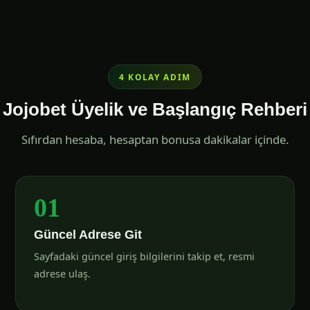
4 KOLAY ADIM
Jojobet Üyelik ve Başlangıç Rehberi
Sıfırdan hesaba, hesaptan bonusa dakikalar içinde.
01
Güncel Adrese Git
Sayfadaki güncel giriş bilgilerini takip et, resmi
adrese ulaş.