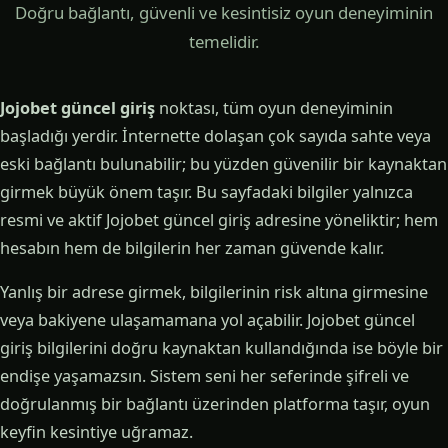
Doğru bağlantı, güvenli ve kesintisiz oyun deneyiminin
temelidir.
Jojobet güncel giriş
noktası, tüm oyun deneyiminin
başladığı yerdir. İnternette dolaşan çok sayıda sahte veya
eski bağlantı bulunabilir; bu yüzden güvenilir bir kaynaktan
girmek büyük önem taşır. Bu sayfadaki bilgiler yalnızca
resmi ve aktif Jojobet güncel giriş adresine yöneliktir; hem
hesabın hem de bilgilerin her zaman güvende kalır.
Yanlış bir adrese girmek, bilgilerinin risk altına girmesine
veya bakiyene ulaşamamana yol açabilir. Jojobet güncel
giriş bilgilerini doğru kaynaktan kullandığında ise böyle bir
endişe yaşamazsın. Sistem seni her seferinde şifreli ve
doğrulanmış bir bağlantı üzerinden platforma taşır, oyun
keyfin kesintiye uğramaz.