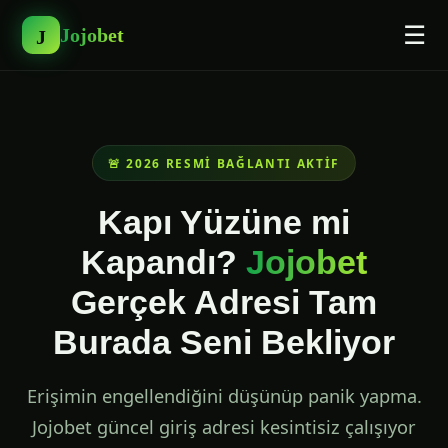
☰
Jojobet
J
🚨 2026 RESMI BAĞLANTI AKTIF
Kapı Yüzüne mi
Kapandı?
Jojobet
Gerçek Adresi Tam
Burada Seni Bekliyor
Erişimin engellendiğini düşünüp panik yapma.
Jojobet güncel giriş adresi kesintisiz çalışıyor