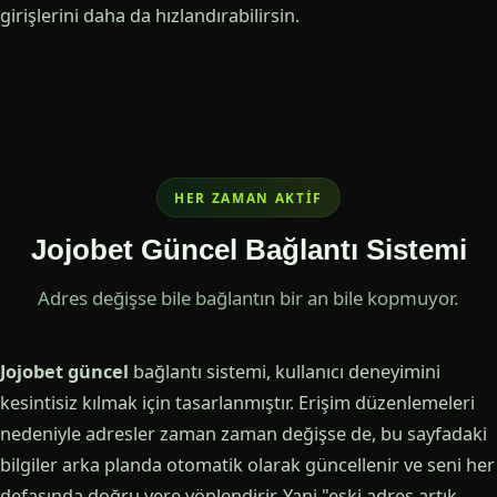
girişlerini daha da hızlandırabilirsin.
HER ZAMAN AKTIF
Jojobet Güncel Bağlantı Sistemi
Adres değişse bile bağlantın bir an bile kopmuyor.
Jojobet güncel
bağlantı sistemi, kullanıcı deneyimini
kesintisiz kılmak için tasarlanmıştır. Erişim düzenlemeleri
nedeniyle adresler zaman zaman değişse de, bu sayfadaki
bilgiler arka planda otomatik olarak güncellenir ve seni her
defasında doğru yere yönlendirir. Yani "eski adres artık