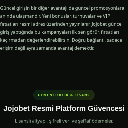
Güncel girişin bir diğer avantajı da güncel promosyonlara
anında ulaşmandır. Yeni bonuslar, turnuvalar ve VIP
fırsatları resmi adres üzerinden yayınlanır. Jojobet güncel
giriş yaptığında bu kampanyaları ilk sen görür, fırsatları
kaçırmadan değerlendirebilirsin. Doğru bağlantı, sadece
erişim değil aynı zamanda avantaj demektir.
GÜVENILIRLIK & LISANS
Jojobet Resmi Platform Güvencesi
Lisanslı altyapı, şifreli veri ve şeffaf ödemeler.