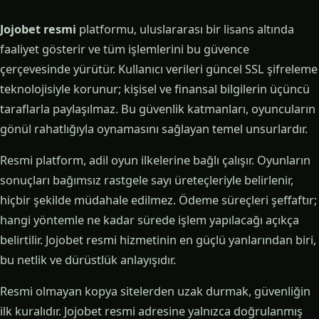
Jojobet resmi
platformu, uluslararası bir lisans altında
faaliyet gösterir ve tüm işlemlerini bu güvence
çerçevesinde yürütür. Kullanıcı verileri güncel SSL şifreleme
teknolojisiyle korunur; kişisel ve finansal bilgilerin üçüncü
taraflarla paylaşılmaz. Bu güvenlik katmanları, oyuncuların
gönül rahatlığıyla oynamasını sağlayan temel unsurlardır.
Resmi platform, adil oyun ilkelerine bağlı çalışır. Oyunların
sonuçları bağımsız rastgele sayı üreteçleriyle belirlenir,
hiçbir şekilde müdahale edilmez. Ödeme süreçleri şeffaftır;
hangi yöntemle ne kadar sürede işlem yapılacağı açıkça
belirtilir. Jojobet resmi hizmetinin en güçlü yanlarından biri,
bu netlik ve dürüstlük anlayışıdır.
Resmi olmayan kopya sitelerden uzak durmak, güvenliğin
ilk kuralıdır. Jojobet resmi adresine yalnızca doğrulanmış