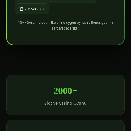
🏆 VIP Sadakat
18+ • Sorumlu oyun ilkelerine uygun oynayın. Bonus çevrim
şartları geçerlidir.
2000+
Slot ve Casino Oyunu