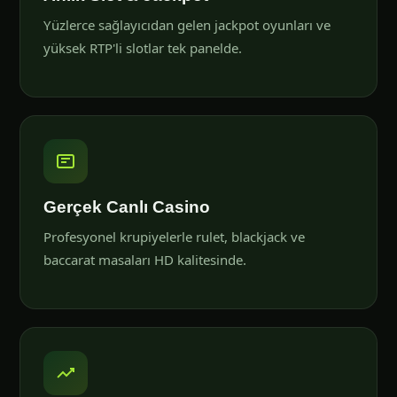
Yüzlerce sağlayıcıdan gelen jackpot oyunları ve
yüksek RTP'li slotlar tek panelde.
Gerçek Canlı Casino
Profesyonel krupiyelerle rulet, blackjack ve
baccarat masaları HD kalitesinde.