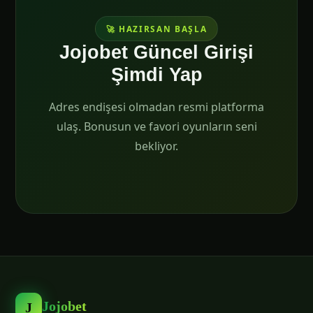
🚀 HAZIRSAN BAŞLA
Jojobet Güncel Girişi
Şimdi Yap
Adres endişesi olmadan resmi platforma
ulaş. Bonusun ve favori oyunların seni
bekliyor.
Jojobet
J