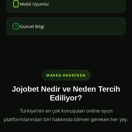
Mobil Uyumlu
Güncel Bilgi
MARKA HAKKINDA
Jojobet Nedir ve Neden Tercih
Ediliyor?
Türkiye'nin en çok konuşulan online oyun
platformlarından biri hakkında bilmen gereken her şey.