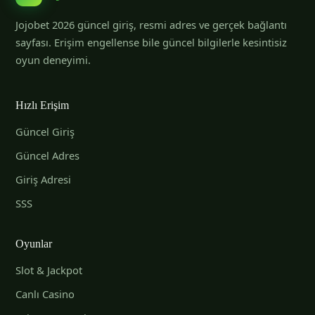
Jojobet 2026 güncel giriş, resmi adres ve gerçek bağlantı
sayfası. Erişim engellense bile güncel bilgilerle kesintisiz
oyun deneyimi.
Hızlı Erişim
Güncel Giriş
Güncel Adres
Giriş Adresi
SSS
Oyunlar
Slot & Jackpot
Canlı Casino