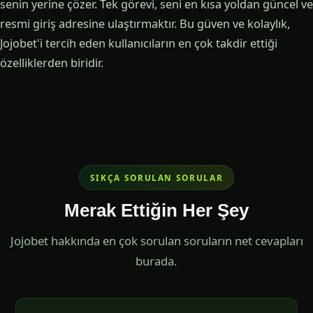
senin yerine çözer. Tek görevi, seni en kısa yoldan güncel ve
resmi giriş adresine ulaştırmaktır. Bu güven ve kolaylık,
Jojobet'i tercih eden kullanıcıların en çok takdir ettiği
özelliklerden biridir.
SIKÇA SORULAN SORULAR
Merak Ettiğin Her Şey
Jojobet hakkında en çok sorulan soruların net cevapları
burada.