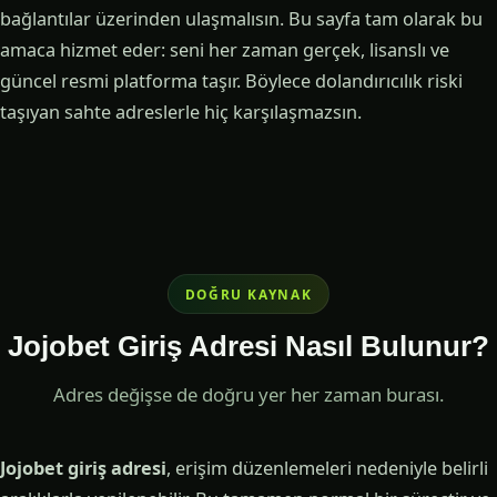
bağlantılar üzerinden ulaşmalısın. Bu sayfa tam olarak bu
amaca hizmet eder: seni her zaman gerçek, lisanslı ve
güncel resmi platforma taşır. Böylece dolandırıcılık riski
taşıyan sahte adreslerle hiç karşılaşmazsın.
DOĞRU KAYNAK
Jojobet Giriş Adresi Nasıl Bulunur?
Adres değişse de doğru yer her zaman burası.
Jojobet giriş adresi
, erişim düzenlemeleri nedeniyle belirli