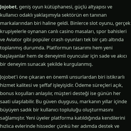
Jojobet
, geniş oyun kütüphanesi, güçlü altyapısı ve
kullanıcı odaklı yaklaşımıyla sektörün en tanınan
markalarından biri haline geldi. Binlerce slot oyunu, gerçek
krupiyelerle oynanan canlı casino masaları, spor bahisleri
ve Aviator gibi popüler crash oyunları tek bir çatı altında
toplanmış durumda. Platformun tasarımı hem yeni
başlayanlar hem de deneyimli oyuncular için sade ve akıcı
bir deneyim sunacak şekilde kurgulanmış.
Jojobet'i öne çıkaran en önemli unsurlardan biri istikrarlı
hizmet kalitesi ve şeffaf işleyişidir. Ödeme süreçleri açık,
bonus koşulları anlaşılır, müşteri desteği ise günün her
saati ulaşılabilir. Bu güven duygusu, markanın yıllar içinde
büyüyen sadık bir kullanıcı topluluğu oluşturmasını
sağlamıştır. Yeni üyeler platforma katıldığında kendilerini
hızlıca evlerinde hisseder çünkü her adımda destek ve