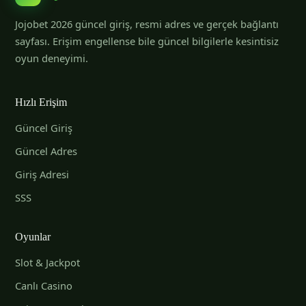
Jojobet 2026 güncel giriş, resmi adres ve gerçek bağlantı
sayfası. Erişim engellense bile güncel bilgilerle kesintisiz
oyun deneyimi.
Hızlı Erişim
Güncel Giriş
Güncel Adres
Giriş Adresi
SSS
Oyunlar
Slot & Jackpot
Canlı Casino