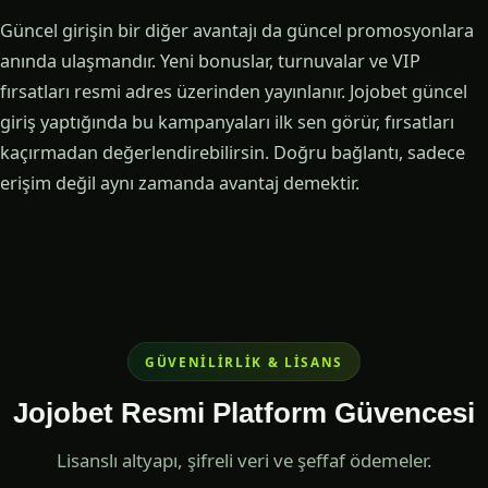
Güncel girişin bir diğer avantajı da güncel promosyonlara
anında ulaşmandır. Yeni bonuslar, turnuvalar ve VIP
fırsatları resmi adres üzerinden yayınlanır. Jojobet güncel
giriş yaptığında bu kampanyaları ilk sen görür, fırsatları
kaçırmadan değerlendirebilirsin. Doğru bağlantı, sadece
erişim değil aynı zamanda avantaj demektir.
GÜVENILIRLIK & LISANS
Jojobet Resmi Platform Güvencesi
Lisanslı altyapı, şifreli veri ve şeffaf ödemeler.