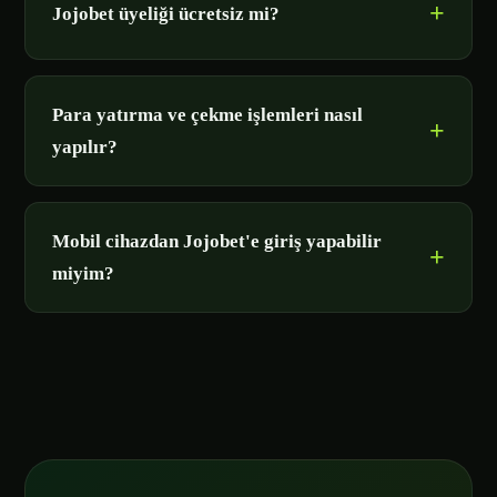
Jojobet üyeliği ücretsiz mi?
Para yatırma ve çekme işlemleri nasıl
yapılır?
Mobil cihazdan Jojobet'e giriş yapabilir
miyim?