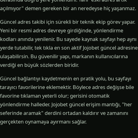
açılmıyor" demen gereken bir an neredeyse hiç yaşanmaz.
Güncel adres takibi için sürekli bir teknik ekip görev yapar.
Yeni bir resmi adres devreye girdiğinde, yönlendirme
kodları anında yenilenir. Bu sayede kaynak sayfayı hep aynı
yerde tutabilir, tek tıkla en son aktif Jojobet güncel adresine
ulaşabilirsin. Bu güvenilir yapı, markanın kullanıcılarına
verdiği en büyük sözlerden biridir.
Güncel bağlantıyı kaydetmenin en pratik yolu, bu sayfayı
tarayıcı favorilerine eklemektir. Böylece adres değişse bile
favorine tıklaman yeterli olur; gerisini otomatik
yönlendirme halleder. Jojobet güncel erişim mantığı, "her
seferinde aramak" derdini ortadan kaldırır ve zamanını
gerçekten oynamaya ayırmanı sağlar.