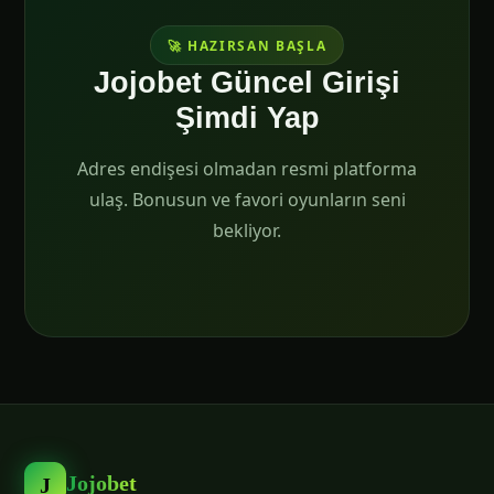
🚀 HAZIRSAN BAŞLA
Jojobet Güncel Girişi
Şimdi Yap
Adres endişesi olmadan resmi platforma
ulaş. Bonusun ve favori oyunların seni
bekliyor.
Jojobet
J