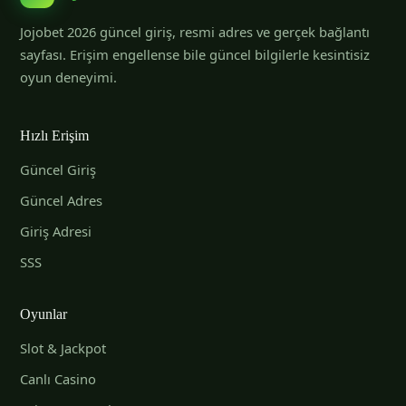
Jojobet 2026 güncel giriş, resmi adres ve gerçek bağlantı
sayfası. Erişim engellense bile güncel bilgilerle kesintisiz
oyun deneyimi.
Hızlı Erişim
Güncel Giriş
Güncel Adres
Giriş Adresi
SSS
Oyunlar
Slot & Jackpot
Canlı Casino