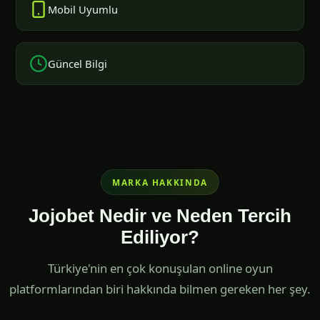
Mobil Uyumlu
Güncel Bilgi
MARKA HAKKINDA
Jojobet Nedir ve Neden Tercih
Ediliyor?
Türkiye'nin en çok konuşulan online oyun
platformlarından biri hakkında bilmen gereken her şey.