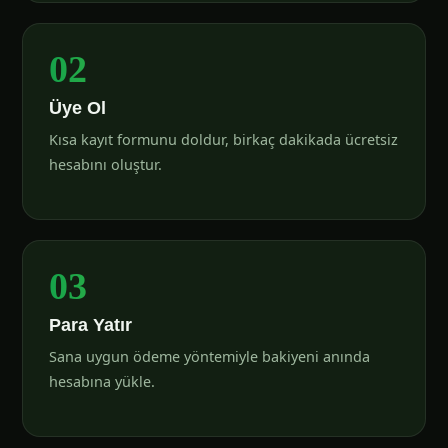
02
Üye Ol
Kısa kayıt formunu doldur, birkaç dakikada ücretsiz
hesabını oluştur.
03
Para Yatır
Sana uygun ödeme yöntemiyle bakiyeni anında
hesabına yükle.