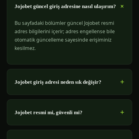
Jojobet güncel giriş adresine nasıl ulaşırım?
Bu sayfadaki bölümler güncel Jojobet resmi
adres bilgilerini içerir; adres engellense bile
otomatik güncelleme sayesinde erişiminiz
kesilmez.
Jojobet giriş adresi neden sık değişir?
Jojobet resmi mi, güvenli mi?