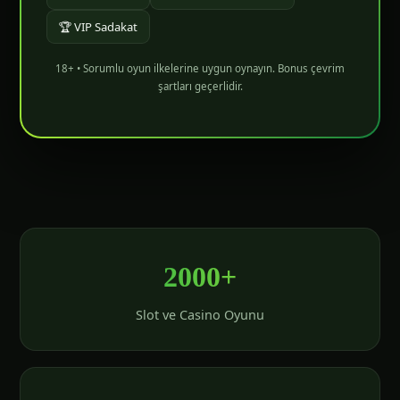
🏆 VIP Sadakat
18+ • Sorumlu oyun ilkelerine uygun oynayın. Bonus çevrim
şartları geçerlidir.
2000+
Slot ve Casino Oyunu