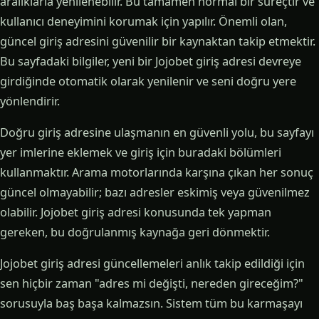
aralıklarla yenilenebilir. Bu tamamen normal bir süreçtir ve
kullanıcı deneyimini korumak için yapılır. Önemli olan,
güncel giriş adresini güvenilir bir kaynaktan takip etmektir.
Bu sayfadaki bilgiler, yeni bir Jojobet giriş adresi devreye
girdiğinde otomatik olarak yenilenir ve seni doğru yere
yönlendirir.
Doğru giriş adresine ulaşmanın en güvenli yolu, bu sayfayı
yer imlerine eklemek ve giriş için buradaki bölümleri
kullanmaktır. Arama motorlarında karşına çıkan her sonuç
güncel olmayabilir; bazı adresler eskimiş veya güvenilmez
olabilir. Jojobet giriş adresi konusunda tek yapman
gereken, bu doğrulanmış kaynağa geri dönmektir.
Jojobet giriş adresi güncellemeleri anlık takip edildiği için
sen hiçbir zaman "adres mi değişti, nereden gireceğim?"
sorusuyla baş başa kalmazsın. Sistem tüm bu karmaşayı