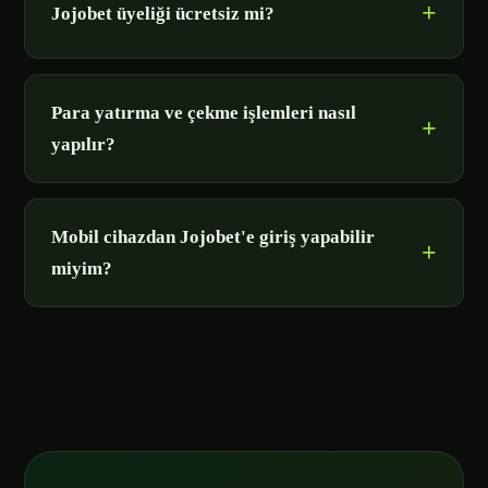
Jojobet üyeliği ücretsiz mi?
Para yatırma ve çekme işlemleri nasıl
yapılır?
Mobil cihazdan Jojobet'e giriş yapabilir
miyim?