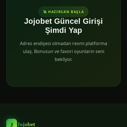
🚀 HAZIRSAN BAŞLA
Jojobet Güncel Girişi
Şimdi Yap
Adres endişesi olmadan resmi platforma
ulaş. Bonusun ve favori oyunların seni
bekliyor.
Jojobet
J