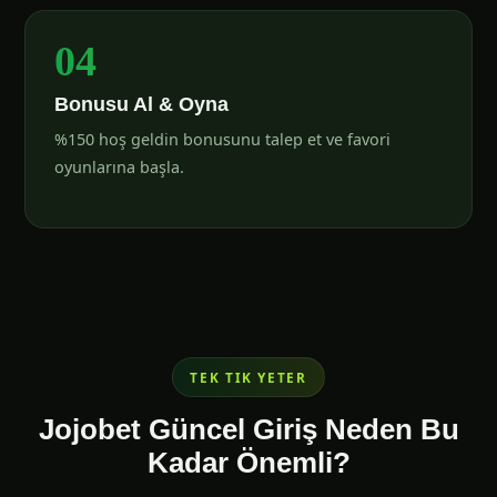
04
Bonusu Al & Oyna
%150 hoş geldin bonusunu talep et ve favori
oyunlarına başla.
TEK TIK YETER
Jojobet Güncel Giriş Neden Bu
Kadar Önemli?