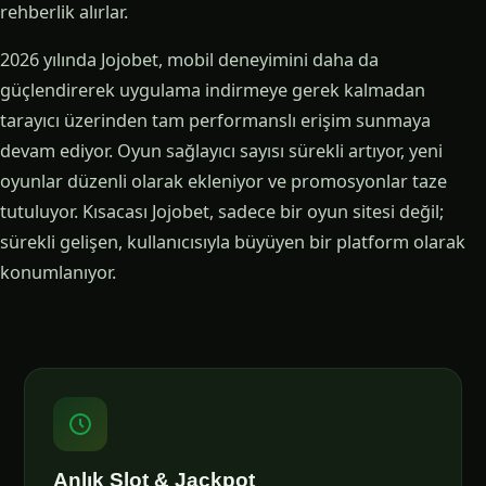
rehberlik alırlar.
2026 yılında Jojobet, mobil deneyimini daha da
güçlendirerek uygulama indirmeye gerek kalmadan
tarayıcı üzerinden tam performanslı erişim sunmaya
devam ediyor. Oyun sağlayıcı sayısı sürekli artıyor, yeni
oyunlar düzenli olarak ekleniyor ve promosyonlar taze
tutuluyor. Kısacası Jojobet, sadece bir oyun sitesi değil;
sürekli gelişen, kullanıcısıyla büyüyen bir platform olarak
konumlanıyor.
Anlık Slot & Jackpot