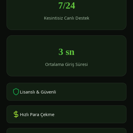
7/24
Kesintisiz Canlı Destek
3 sn
Ortalama Giriş Süresi
Lisanslı & Güvenli
Hızlı Para Çekme