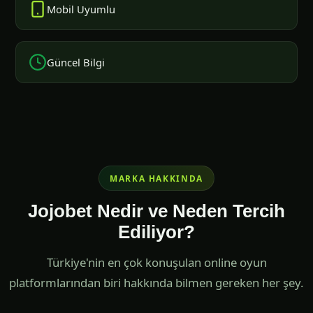
Mobil Uyumlu
Güncel Bilgi
MARKA HAKKINDA
Jojobet Nedir ve Neden Tercih
Ediliyor?
Türkiye'nin en çok konuşulan online oyun
platformlarından biri hakkında bilmen gereken her şey.