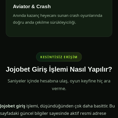
Aviator & Crash
Anında kazanç heyecanı sunan crash oyunlarında
doğru anda çekilme sürükleyiciliği.
KESINTISIZ ERIŞIM
Jojobet Giriş İşlemi Nasıl Yapılır?
Saniyeler içinde hesabına ulaş, oyun keyfine hiç ara
verme.
Jojobet giriş
işlemi, düşündüğünden çok daha basittir. Bu
sayfadaki güncel bilgiler sayesinde aktif resmi adrese