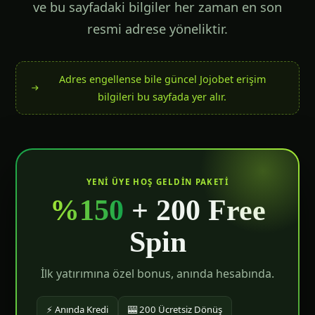
ve bu sayfadaki bilgiler her zaman en son
resmi adrese yöneliktir.
Adres engellense bile güncel Jojobet erişim
bilgileri bu sayfada yer alır.
YENI ÜYE HOŞ GELDIN PAKETI
%150
+ 200 Free
Spin
İlk yatırımına özel bonus, anında hesabında.
⚡ Anında Kredi
🎰 200 Ücretsiz Dönüş