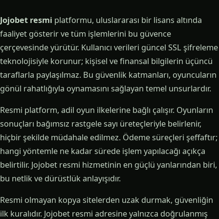
Jojobet resmi
platformu, uluslararası bir lisans altında
faaliyet gösterir ve tüm işlemlerini bu güvence
çerçevesinde yürütür. Kullanıcı verileri güncel SSL şifreleme
teknolojisiyle korunur; kişisel ve finansal bilgilerin üçüncü
taraflarla paylaşılmaz. Bu güvenlik katmanları, oyuncuların
gönül rahatlığıyla oynamasını sağlayan temel unsurlardır.
Resmi platform, adil oyun ilkelerine bağlı çalışır. Oyunların
sonuçları bağımsız rastgele sayı üreteçleriyle belirlenir,
hiçbir şekilde müdahale edilmez. Ödeme süreçleri şeffaftır;
hangi yöntemle ne kadar sürede işlem yapılacağı açıkça
belirtilir. Jojobet resmi hizmetinin en güçlü yanlarından biri,
bu netlik ve dürüstlük anlayışıdır.
Resmi olmayan kopya sitelerden uzak durmak, güvenliğin
ilk kuralıdır. Jojobet resmi adresine yalnızca doğrulanmış