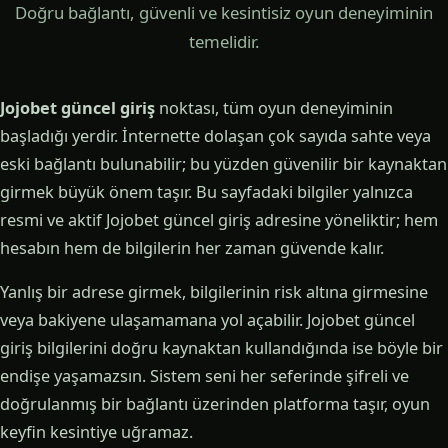
Doğru bağlantı, güvenli ve kesintisiz oyun deneyiminin
temelidir.
Jojobet güncel giriş
noktası, tüm oyun deneyiminin
başladığı yerdir. İnternette dolaşan çok sayıda sahte veya
eski bağlantı bulunabilir; bu yüzden güvenilir bir kaynaktan
girmek büyük önem taşır. Bu sayfadaki bilgiler yalnızca
resmi ve aktif Jojobet güncel giriş adresine yöneliktir; hem
hesabın hem de bilgilerin her zaman güvende kalır.
Yanlış bir adrese girmek, bilgilerinin risk altına girmesine
veya bakiyene ulaşamamana yol açabilir. Jojobet güncel
giriş bilgilerini doğru kaynaktan kullandığında ise böyle bir
endişe yaşamazsın. Sistem seni her seferinde şifreli ve
doğrulanmış bir bağlantı üzerinden platforma taşır, oyun
keyfin kesintiye uğramaz.