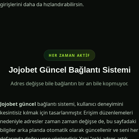
girişlerini daha da hızlandırabilirsin.
HER ZAMAN AKTIF
Jojobet Güncel Bağlantı Sistemi
Adres değişse bile bağlantın bir an bile kopmuyor.
Jojobet güncel
bağlantı sistemi, kullanıcı deneyimini
kesintisiz kılmak için tasarlanmıştır. Erişim düzenlemeleri
nedeniyle adresler zaman zaman değişse de, bu sayfadaki
bilgiler arka planda otomatik olarak güncellenir ve seni her
defasında doğru yere yönlendirir. Yani "eski adres artık