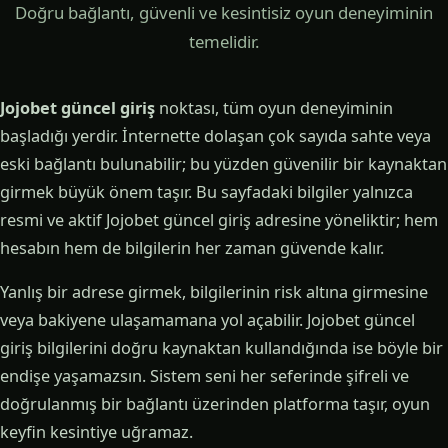
Doğru bağlantı, güvenli ve kesintisiz oyun deneyiminin
temelidir.
Jojobet güncel giriş
noktası, tüm oyun deneyiminin
başladığı yerdir. İnternette dolaşan çok sayıda sahte veya
eski bağlantı bulunabilir; bu yüzden güvenilir bir kaynaktan
girmek büyük önem taşır. Bu sayfadaki bilgiler yalnızca
resmi ve aktif Jojobet güncel giriş adresine yöneliktir; hem
hesabın hem de bilgilerin her zaman güvende kalır.
Yanlış bir adrese girmek, bilgilerinin risk altına girmesine
veya bakiyene ulaşamamana yol açabilir. Jojobet güncel
giriş bilgilerini doğru kaynaktan kullandığında ise böyle bir
endişe yaşamazsın. Sistem seni her seferinde şifreli ve
doğrulanmış bir bağlantı üzerinden platforma taşır, oyun
keyfin kesintiye uğramaz.