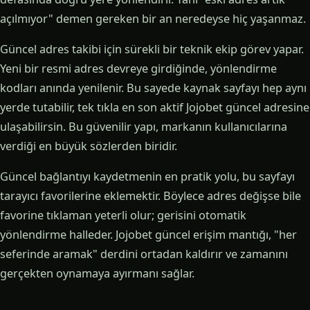
açılmıyor" demen gereken bir an neredeyse hiç yaşanmaz.
Güncel adres takibi için sürekli bir teknik ekip görev yapar.
Yeni bir resmi adres devreye girdiğinde, yönlendirme
kodları anında yenilenir. Bu sayede kaynak sayfayı hep aynı
yerde tutabilir, tek tıkla en son aktif Jojobet güncel adresine
ulaşabilirsin. Bu güvenilir yapı, markanın kullanıcılarına
verdiği en büyük sözlerden biridir.
Güncel bağlantıyı kaydetmenin en pratik yolu, bu sayfayı
tarayıcı favorilerine eklemektir. Böylece adres değişse bile
favorine tıklaman yeterli olur; gerisini otomatik
yönlendirme halleder. Jojobet güncel erişim mantığı, "her
seferinde aramak" derdini ortadan kaldırır ve zamanını
gerçekten oynamaya ayırmanı sağlar.