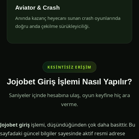
Aviator & Crash
Anında kazanç heyecanı sunan crash oyunlarında
doğru anda çekilme sürükleyiciliği.
KESINTISIZ ERIŞIM
Jojobet Giriş İşlemi Nasıl Yapılır?
Saniyeler içinde hesabına ulaş, oyun keyfine hiç ara
verme.
Jojobet giriş
işlemi, düşündüğünden çok daha basittir. Bu
sayfadaki güncel bilgiler sayesinde aktif resmi adrese