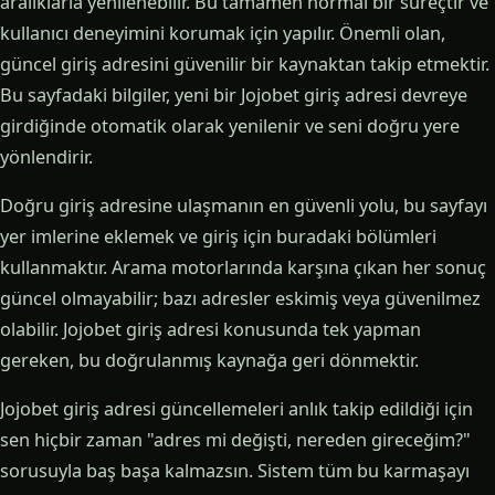
aralıklarla yenilenebilir. Bu tamamen normal bir süreçtir ve
kullanıcı deneyimini korumak için yapılır. Önemli olan,
güncel giriş adresini güvenilir bir kaynaktan takip etmektir.
Bu sayfadaki bilgiler, yeni bir Jojobet giriş adresi devreye
girdiğinde otomatik olarak yenilenir ve seni doğru yere
yönlendirir.
Doğru giriş adresine ulaşmanın en güvenli yolu, bu sayfayı
yer imlerine eklemek ve giriş için buradaki bölümleri
kullanmaktır. Arama motorlarında karşına çıkan her sonuç
güncel olmayabilir; bazı adresler eskimiş veya güvenilmez
olabilir. Jojobet giriş adresi konusunda tek yapman
gereken, bu doğrulanmış kaynağa geri dönmektir.
Jojobet giriş adresi güncellemeleri anlık takip edildiği için
sen hiçbir zaman "adres mi değişti, nereden gireceğim?"
sorusuyla baş başa kalmazsın. Sistem tüm bu karmaşayı