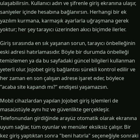
ulaşabilirsin. Kullanıcı adın ve şifrenle giriş ekranına ulaşır,
saniyeler içinde hesabına bağlanırsın. Herhangi bir ek
yazılım kurmana, karmaşık ayarlarla uğraşmana gerek
yoktur; her şey tarayıcı üzerinden akıcı biçimde ilerler.
Giriş sırasında en sık yaşanan sorun, tarayıcı önbelleğinin
eski adresi hatırlamasıdır. Böyle bir durumda önbelleği
temizlemen ya da bu sayfadaki güncel bilgileri kullanman
yeterli olur. Jojobet giriş bağlantısı sürekli kontrol edilir ve
her zaman en son çalışan adrese işaret eder, böylece
"acaba site kapandı mı?" endişesi yaşamazsın.
Mobil cihazlardan yapılan Jojobet giriş işlemleri de
masaüstüyle aynı hız ve güvenlikte gerçekleşir.
Telefonundan girdiğinde arayüz otomatik olarak ekranına
uyum sağlar, tüm oyunlar ve menüler eksiksiz çalışır. Bir
kez giriş yaptıktan sonra "beni hatırla" seçeneğiyle sonraki