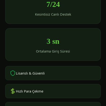
7/24
Kesintisiz Canlı Destek
3 sn
Ortalama Giriş Süresi
Lisanslı & Güvenli
Hızlı Para Çekme