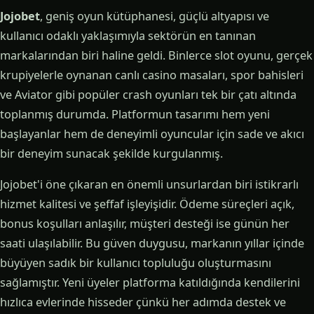
Jojobet
, geniş oyun kütüphanesi, güçlü altyapısı ve
kullanıcı odaklı yaklaşımıyla sektörün en tanınan
markalarından biri haline geldi. Binlerce slot oyunu, gerçek
krupiyelerle oynanan canlı casino masaları, spor bahisleri
ve Aviator gibi popüler crash oyunları tek bir çatı altında
toplanmış durumda. Platformun tasarımı hem yeni
başlayanlar hem de deneyimli oyuncular için sade ve akıcı
bir deneyim sunacak şekilde kurgulanmış.
Jojobet'i öne çıkaran en önemli unsurlardan biri istikrarlı
hizmet kalitesi ve şeffaf işleyişidir. Ödeme süreçleri açık,
bonus koşulları anlaşılır, müşteri desteği ise günün her
saati ulaşılabilir. Bu güven duygusu, markanın yıllar içinde
büyüyen sadık bir kullanıcı topluluğu oluşturmasını
sağlamıştır. Yeni üyeler platforma katıldığında kendilerini
hızlıca evlerinde hisseder çünkü her adımda destek ve