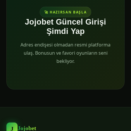
🚀 HAZIRSAN BAŞLA
Jojobet Güncel Girişi
Şimdi Yap
Adres endişesi olmadan resmi platforma
ulaş. Bonusun ve favori oyunların seni
bekliyor.
Jojobet
J