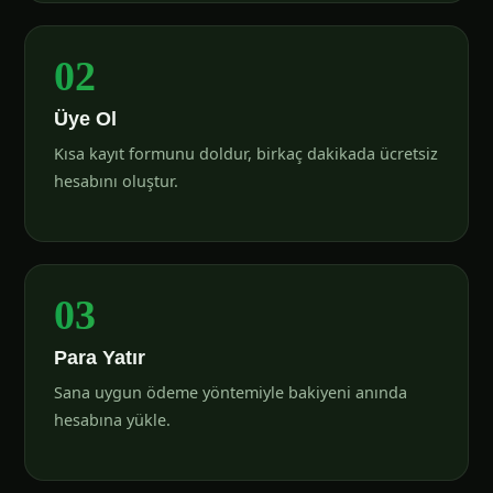
02
Üye Ol
Kısa kayıt formunu doldur, birkaç dakikada ücretsiz
hesabını oluştur.
03
Para Yatır
Sana uygun ödeme yöntemiyle bakiyeni anında
hesabına yükle.