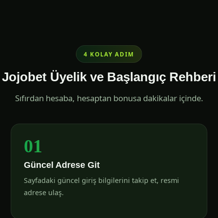
4 KOLAY ADIM
Jojobet Üyelik ve Başlangıç Rehberi
Sıfırdan hesaba, hesaptan bonusa dakikalar içinde.
01
Güncel Adrese Git
Sayfadaki güncel giriş bilgilerini takip et, resmi
adrese ulaş.