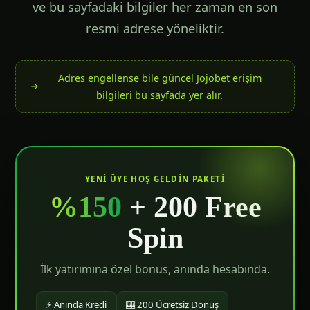
ve bu sayfadaki bilgiler her zaman en son
resmi adrese yöneliktir.
Adres engellense bile güncel Jojobet erişim
bilgileri bu sayfada yer alır.
YENI ÜYE HOŞ GELDIN PAKETI
%150
+ 200 Free
Spin
İlk yatırımına özel bonus, anında hesabında.
⚡ Anında Kredi
🎰 200 Ücretsiz Dönüş