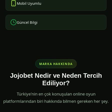
Mobil Uyumlu
Güncel Bilgi
MARKA HAKKINDA
Jojobet Nedir ve Neden Tercih
Ediliyor?
Türkiye'nin en çok konuşulan online oyun
platformlarından biri hakkında bilmen gereken her şey.