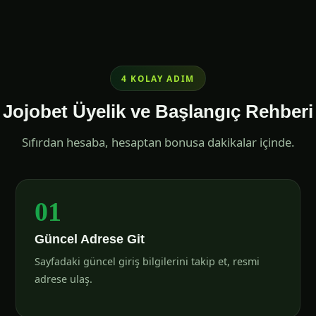
4 KOLAY ADIM
Jojobet Üyelik ve Başlangıç Rehberi
Sıfırdan hesaba, hesaptan bonusa dakikalar içinde.
01
Güncel Adrese Git
Sayfadaki güncel giriş bilgilerini takip et, resmi
adrese ulaş.