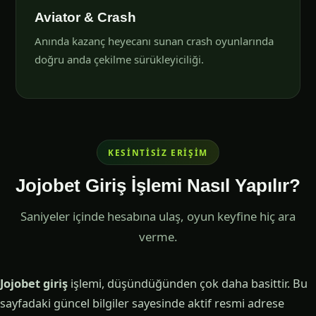
Aviator & Crash
Anında kazanç heyecanı sunan crash oyunlarında
doğru anda çekilme sürükleyiciliği.
KESINTISIZ ERIŞIM
Jojobet Giriş İşlemi Nasıl Yapılır?
Saniyeler içinde hesabına ulaş, oyun keyfine hiç ara
verme.
Jojobet giriş
işlemi, düşündüğünden çok daha basittir. Bu
sayfadaki güncel bilgiler sayesinde aktif resmi adrese