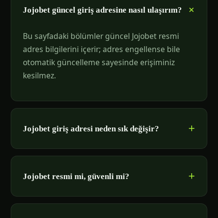
Jojobet güncel giriş adresine nasıl ulaşırım?
Bu sayfadaki bölümler güncel Jojobet resmi
adres bilgilerini içerir; adres engellense bile
otomatik güncelleme sayesinde erişiminiz
kesilmez.
Jojobet giriş adresi neden sık değişir?
Jojobet resmi mi, güvenli mi?