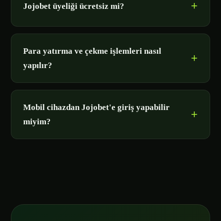
Jojobet üyeliği ücretsiz mi?
Para yatırma ve çekme işlemleri nasıl
yapılır?
Mobil cihazdan Jojobet'e giriş yapabilir
miyim?