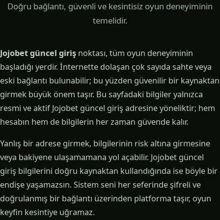
Doğru bağlantı, güvenli ve kesintisiz oyun deneyiminin
temelidir.
Jojobet güncel giriş
noktası, tüm oyun deneyiminin
başladığı yerdir. İnternette dolaşan çok sayıda sahte veya
eski bağlantı bulunabilir; bu yüzden güvenilir bir kaynaktan
girmek büyük önem taşır. Bu sayfadaki bilgiler yalnızca
resmi ve aktif Jojobet güncel giriş adresine yöneliktir; hem
hesabın hem de bilgilerin her zaman güvende kalır.
Yanlış bir adrese girmek, bilgilerinin risk altına girmesine
veya bakiyene ulaşamamana yol açabilir. Jojobet güncel
giriş bilgilerini doğru kaynaktan kullandığında ise böyle bir
endişe yaşamazsın. Sistem seni her seferinde şifreli ve
doğrulanmış bir bağlantı üzerinden platforma taşır, oyun
keyfin kesintiye uğramaz.