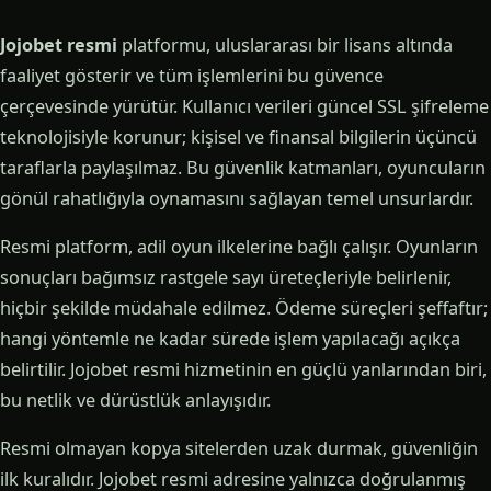
Jojobet resmi
platformu, uluslararası bir lisans altında
faaliyet gösterir ve tüm işlemlerini bu güvence
çerçevesinde yürütür. Kullanıcı verileri güncel SSL şifreleme
teknolojisiyle korunur; kişisel ve finansal bilgilerin üçüncü
taraflarla paylaşılmaz. Bu güvenlik katmanları, oyuncuların
gönül rahatlığıyla oynamasını sağlayan temel unsurlardır.
Resmi platform, adil oyun ilkelerine bağlı çalışır. Oyunların
sonuçları bağımsız rastgele sayı üreteçleriyle belirlenir,
hiçbir şekilde müdahale edilmez. Ödeme süreçleri şeffaftır;
hangi yöntemle ne kadar sürede işlem yapılacağı açıkça
belirtilir. Jojobet resmi hizmetinin en güçlü yanlarından biri,
bu netlik ve dürüstlük anlayışıdır.
Resmi olmayan kopya sitelerden uzak durmak, güvenliğin
ilk kuralıdır. Jojobet resmi adresine yalnızca doğrulanmış