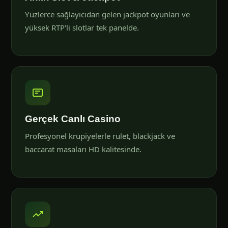
Yüzlerce sağlayıcıdan gelen jackpot oyunları ve
yüksek RTP'li slotlar tek panelde.
Gerçek Canlı Casino
Profesyonel krupiyelerle rulet, blackjack ve
baccarat masaları HD kalitesinde.