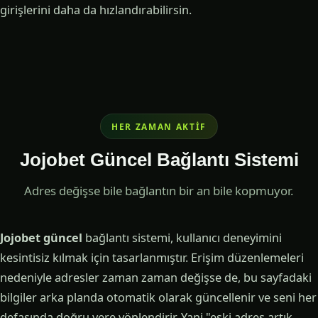
girişlerini daha da hızlandırabilirsin.
HER ZAMAN AKTIF
Jojobet Güncel Bağlantı Sistemi
Adres değişse bile bağlantın bir an bile kopmuyor.
Jojobet güncel
bağlantı sistemi, kullanıcı deneyimini
kesintisiz kılmak için tasarlanmıştır. Erişim düzenlemeleri
nedeniyle adresler zaman zaman değişse de, bu sayfadaki
bilgiler arka planda otomatik olarak güncellenir ve seni her
defasında doğru yere yönlendirir. Yani "eski adres artık