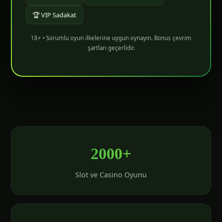
🏆 VIP Sadakat
18+ • Sorumlu oyun ilkelerine uygun oynayın. Bonus çevrim
şartları geçerlidir.
2000+
Slot ve Casino Oyunu