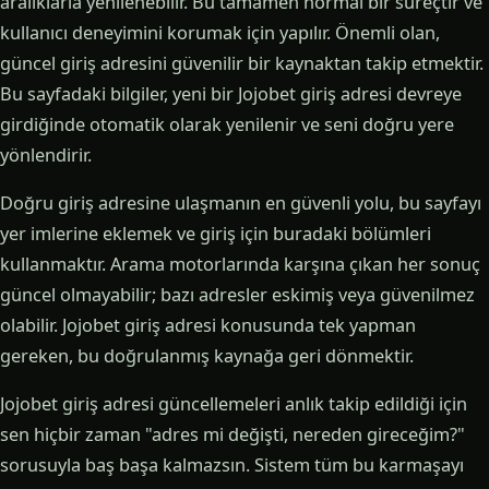
aralıklarla yenilenebilir. Bu tamamen normal bir süreçtir ve
kullanıcı deneyimini korumak için yapılır. Önemli olan,
güncel giriş adresini güvenilir bir kaynaktan takip etmektir.
Bu sayfadaki bilgiler, yeni bir Jojobet giriş adresi devreye
girdiğinde otomatik olarak yenilenir ve seni doğru yere
yönlendirir.
Doğru giriş adresine ulaşmanın en güvenli yolu, bu sayfayı
yer imlerine eklemek ve giriş için buradaki bölümleri
kullanmaktır. Arama motorlarında karşına çıkan her sonuç
güncel olmayabilir; bazı adresler eskimiş veya güvenilmez
olabilir. Jojobet giriş adresi konusunda tek yapman
gereken, bu doğrulanmış kaynağa geri dönmektir.
Jojobet giriş adresi güncellemeleri anlık takip edildiği için
sen hiçbir zaman "adres mi değişti, nereden gireceğim?"
sorusuyla baş başa kalmazsın. Sistem tüm bu karmaşayı