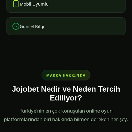
Mobil Uyumlu
Güncel Bilgi
MARKA HAKKINDA
Jojobet Nedir ve Neden Tercih
Ediliyor?
Türkiye'nin en çok konuşulan online oyun
platformlarından biri hakkında bilmen gereken her şey.