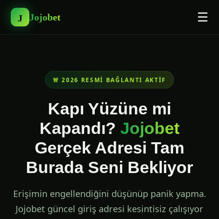
☰
Jojobet
J
🚨 2026 RESMI BAĞLANTI AKTIF
Kapı Yüzüne mi
Kapandı?
Jojobet
Gerçek Adresi Tam
Burada Seni Bekliyor
Erişimin engellendiğini düşünüp panik yapma.
Jojobet güncel giriş adresi kesintisiz çalışıyor