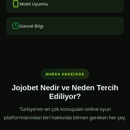
Mobil Uyumlu
Güncel Bilgi
MARKA HAKKINDA
Jojobet Nedir ve Neden Tercih
Ediliyor?
Türkiye'nin en çok konuşulan online oyun
platformlarından biri hakkında bilmen gereken her şey.