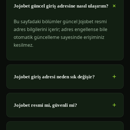
Jojobet güncel giriş adresine nasıl ulaşırım?
Bu sayfadaki bölümler güncel Jojobet resmi
adres bilgilerini içerir; adres engellense bile
otomatik güncelleme sayesinde erişiminiz
kesilmez.
Jojobet giriş adresi neden sık değişir?
Jojobet resmi mi, güvenli mi?