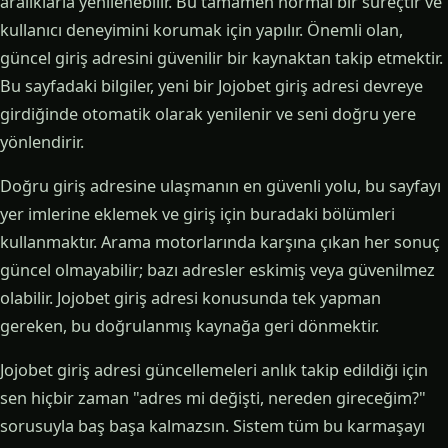
aralıklarla yenilenebilir. Bu tamamen normal bir süreçtir ve
kullanıcı deneyimini korumak için yapılır. Önemli olan,
güncel giriş adresini güvenilir bir kaynaktan takip etmektir.
Bu sayfadaki bilgiler, yeni bir Jojobet giriş adresi devreye
girdiğinde otomatik olarak yenilenir ve seni doğru yere
yönlendirir.
Doğru giriş adresine ulaşmanın en güvenli yolu, bu sayfayı
yer imlerine eklemek ve giriş için buradaki bölümleri
kullanmaktır. Arama motorlarında karşına çıkan her sonuç
güncel olmayabilir; bazı adresler eskimiş veya güvenilmez
olabilir. Jojobet giriş adresi konusunda tek yapman
gereken, bu doğrulanmış kaynağa geri dönmektir.
Jojobet giriş adresi güncellemeleri anlık takip edildiği için
sen hiçbir zaman "adres mi değişti, nereden gireceğim?"
sorusuyla baş başa kalmazsın. Sistem tüm bu karmaşayı