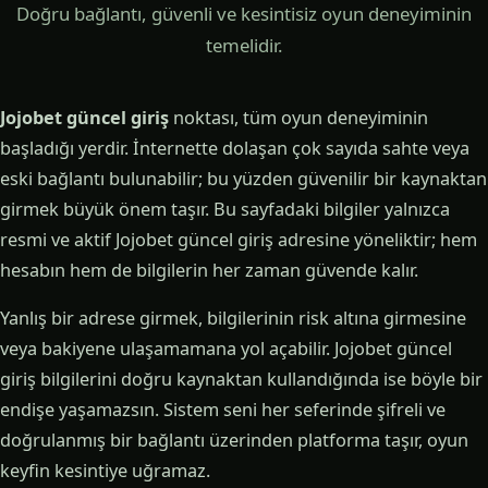
Doğru bağlantı, güvenli ve kesintisiz oyun deneyiminin
temelidir.
Jojobet güncel giriş
noktası, tüm oyun deneyiminin
başladığı yerdir. İnternette dolaşan çok sayıda sahte veya
eski bağlantı bulunabilir; bu yüzden güvenilir bir kaynaktan
girmek büyük önem taşır. Bu sayfadaki bilgiler yalnızca
resmi ve aktif Jojobet güncel giriş adresine yöneliktir; hem
hesabın hem de bilgilerin her zaman güvende kalır.
Yanlış bir adrese girmek, bilgilerinin risk altına girmesine
veya bakiyene ulaşamamana yol açabilir. Jojobet güncel
giriş bilgilerini doğru kaynaktan kullandığında ise böyle bir
endişe yaşamazsın. Sistem seni her seferinde şifreli ve
doğrulanmış bir bağlantı üzerinden platforma taşır, oyun
keyfin kesintiye uğramaz.