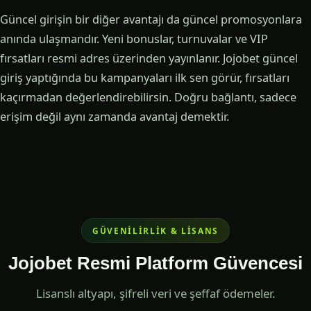
Güncel girişin bir diğer avantajı da güncel promosyonlara
anında ulaşmandır. Yeni bonuslar, turnuvalar ve VIP
fırsatları resmi adres üzerinden yayınlanır. Jojobet güncel
giriş yaptığında bu kampanyaları ilk sen görür, fırsatları
kaçırmadan değerlendirebilirsin. Doğru bağlantı, sadece
erişim değil aynı zamanda avantaj demektir.
GÜVENILIRLIK & LISANS
Jojobet Resmi Platform Güvencesi
Lisanslı altyapı, şifreli veri ve şeffaf ödemeler.