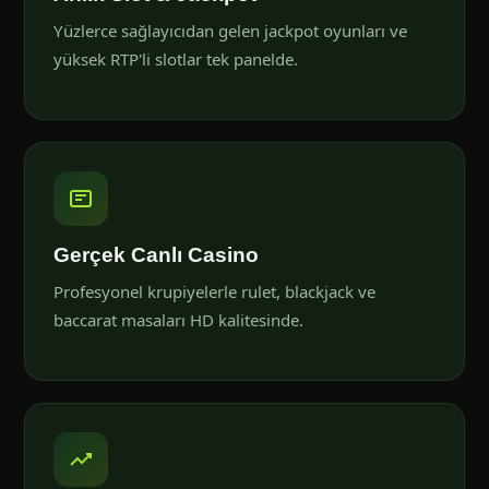
Yüzlerce sağlayıcıdan gelen jackpot oyunları ve
yüksek RTP'li slotlar tek panelde.
Gerçek Canlı Casino
Profesyonel krupiyelerle rulet, blackjack ve
baccarat masaları HD kalitesinde.