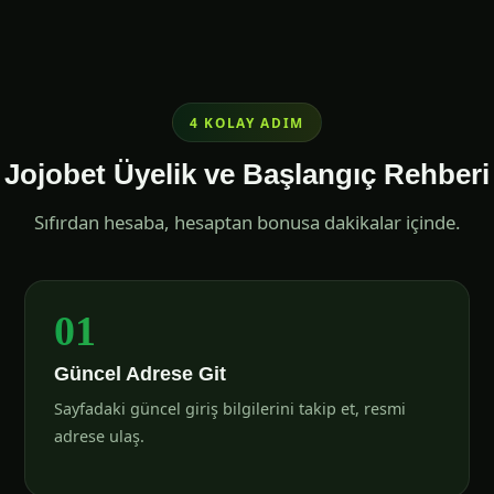
4 KOLAY ADIM
Jojobet Üyelik ve Başlangıç Rehberi
Sıfırdan hesaba, hesaptan bonusa dakikalar içinde.
01
Güncel Adrese Git
Sayfadaki güncel giriş bilgilerini takip et, resmi
adrese ulaş.