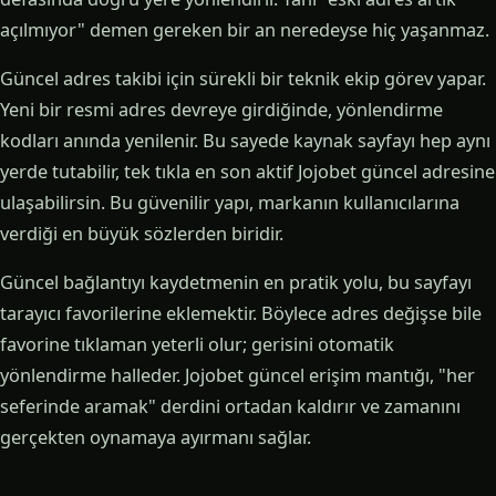
açılmıyor" demen gereken bir an neredeyse hiç yaşanmaz.
Güncel adres takibi için sürekli bir teknik ekip görev yapar.
Yeni bir resmi adres devreye girdiğinde, yönlendirme
kodları anında yenilenir. Bu sayede kaynak sayfayı hep aynı
yerde tutabilir, tek tıkla en son aktif Jojobet güncel adresine
ulaşabilirsin. Bu güvenilir yapı, markanın kullanıcılarına
verdiği en büyük sözlerden biridir.
Güncel bağlantıyı kaydetmenin en pratik yolu, bu sayfayı
tarayıcı favorilerine eklemektir. Böylece adres değişse bile
favorine tıklaman yeterli olur; gerisini otomatik
yönlendirme halleder. Jojobet güncel erişim mantığı, "her
seferinde aramak" derdini ortadan kaldırır ve zamanını
gerçekten oynamaya ayırmanı sağlar.