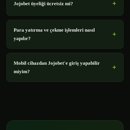
Jojobet üyeliği ücretsiz mi?
Para yatırma ve çekme işlemleri nasıl
yapılır?
Mobil cihazdan Jojobet'e giriş yapabilir
miyim?