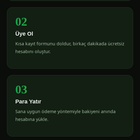
02
Üye Ol
Kısa kayıt formunu doldur, birkaç dakikada ücretsiz
hesabını oluştur.
03
Para Yatır
Sana uygun ödeme yöntemiyle bakiyeni anında
hesabına yükle.