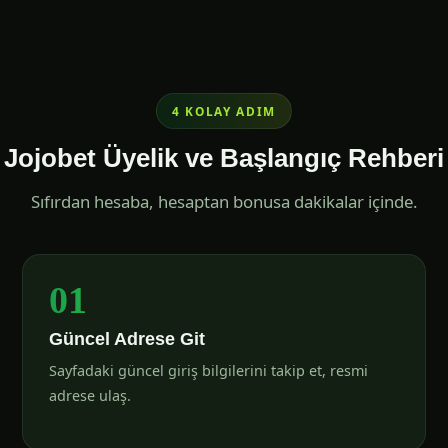
4 KOLAY ADIM
Jojobet Üyelik ve Başlangıç Rehberi
Sıfırdan hesaba, hesaptan bonusa dakikalar içinde.
01
Güncel Adrese Git
Sayfadaki güncel giriş bilgilerini takip et, resmi
adrese ulaş.