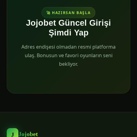
🚀 HAZIRSAN BAŞLA
Jojobet Güncel Girişi
Şimdi Yap
Adres endişesi olmadan resmi platforma
ulaş. Bonusun ve favori oyunların seni
bekliyor.
Jojobet
J