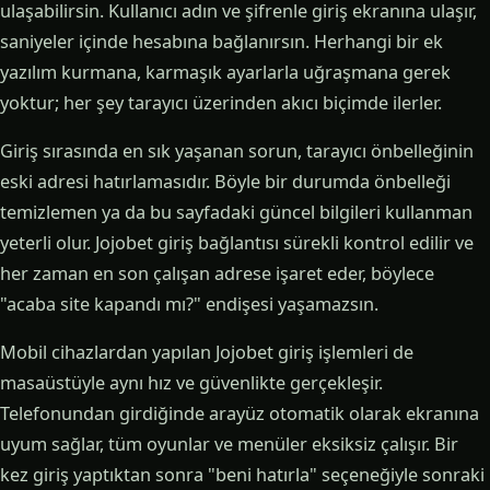
ulaşabilirsin. Kullanıcı adın ve şifrenle giriş ekranına ulaşır,
saniyeler içinde hesabına bağlanırsın. Herhangi bir ek
yazılım kurmana, karmaşık ayarlarla uğraşmana gerek
yoktur; her şey tarayıcı üzerinden akıcı biçimde ilerler.
Giriş sırasında en sık yaşanan sorun, tarayıcı önbelleğinin
eski adresi hatırlamasıdır. Böyle bir durumda önbelleği
temizlemen ya da bu sayfadaki güncel bilgileri kullanman
yeterli olur. Jojobet giriş bağlantısı sürekli kontrol edilir ve
her zaman en son çalışan adrese işaret eder, böylece
"acaba site kapandı mı?" endişesi yaşamazsın.
Mobil cihazlardan yapılan Jojobet giriş işlemleri de
masaüstüyle aynı hız ve güvenlikte gerçekleşir.
Telefonundan girdiğinde arayüz otomatik olarak ekranına
uyum sağlar, tüm oyunlar ve menüler eksiksiz çalışır. Bir
kez giriş yaptıktan sonra "beni hatırla" seçeneğiyle sonraki