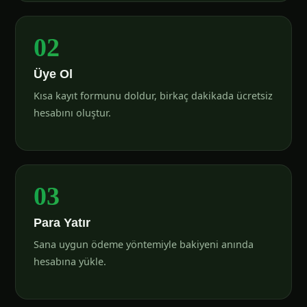
02
Üye Ol
Kısa kayıt formunu doldur, birkaç dakikada ücretsiz
hesabını oluştur.
03
Para Yatır
Sana uygun ödeme yöntemiyle bakiyeni anında
hesabına yükle.