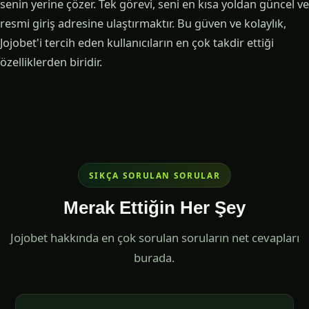
senin yerine çözer. Tek görevi, seni en kısa yoldan güncel ve
resmi giriş adresine ulaştırmaktır. Bu güven ve kolaylık,
Jojobet'i tercih eden kullanıcıların en çok takdir ettiği
özelliklerden biridir.
SIKÇA SORULAN SORULAR
Merak Ettiğin Her Şey
Jojobet hakkında en çok sorulan soruların net cevapları
burada.