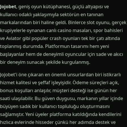
Jojobet
, geniş oyun kütüphanesi, güçlü altyapısı ve
kullanıcı odaklı yaklaşımıyla sektörün en tanınan
markalarından biri haline geldi. Binlerce slot oyunu, gerçek
krupiyelerle oynanan canlı casino masaları, spor bahisleri
ve Aviator gibi popüler crash oyunları tek bir çatı altında
toplanmış durumda. Platformun tasarımı hem yeni
başlayanlar hem de deneyimli oyuncular için sade ve akıcı
bir deneyim sunacak şekilde kurgulanmış.
Jojobet'i öne çıkaran en önemli unsurlardan biri istikrarlı
hizmet kalitesi ve şeffaf işleyişidir. Ödeme süreçleri açık,
bonus koşulları anlaşılır, müşteri desteği ise günün her
saati ulaşılabilir. Bu güven duygusu, markanın yıllar içinde
büyüyen sadık bir kullanıcı topluluğu oluşturmasını
sağlamıştır. Yeni üyeler platforma katıldığında kendilerini
hızlıca evlerinde hisseder çünkü her adımda destek ve