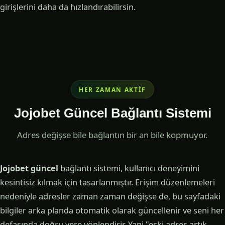
girişlerini daha da hızlandırabilirsin.
HER ZAMAN AKTIF
Jojobet Güncel Bağlantı Sistemi
Adres değişse bile bağlantın bir an bile kopmuyor.
Jojobet güncel
bağlantı sistemi, kullanıcı deneyimini
kesintisiz kılmak için tasarlanmıştır. Erişim düzenlemeleri
nedeniyle adresler zaman zaman değişse de, bu sayfadaki
bilgiler arka planda otomatik olarak güncellenir ve seni her
defasında doğru yere yönlendirir. Yani "eski adres artık