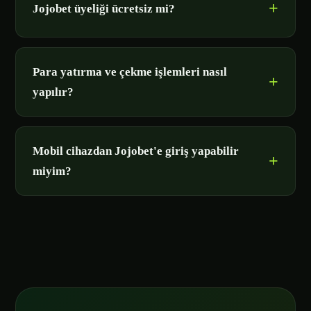
Jojobet üyeliği ücretsiz mi?
Para yatırma ve çekme işlemleri nasıl
yapılır?
Mobil cihazdan Jojobet'e giriş yapabilir
miyim?