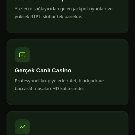
Yüzlerce sağlayıcıdan gelen jackpot oyunları ve
yüksek RTP'li slotlar tek panelde.
Gerçek Canlı Casino
Profesyonel krupiyelerle rulet, blackjack ve
baccarat masaları HD kalitesinde.