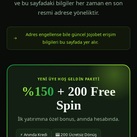
ve bu sayfadaki bilgiler her zaman en son
resmi adrese yöneliktir.
Adres engellense bile güncel Jojobet erişim
bilgileri bu sayfada yer alır.
YENI ÜYE HOŞ GELDIN PAKETI
%150
+ 200 Free
Spin
İlk yatırımına özel bonus, anında hesabında.
⚡ Anında Kredi
🎰 200 Ücretsiz Dönüş