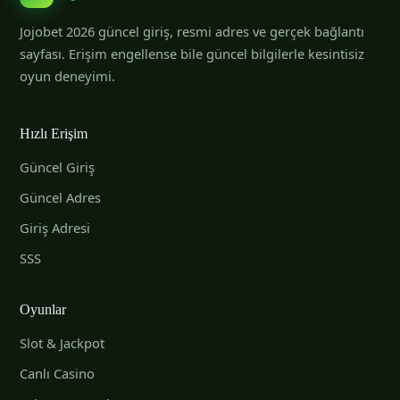
Jojobet 2026 güncel giriş, resmi adres ve gerçek bağlantı
sayfası. Erişim engellense bile güncel bilgilerle kesintisiz
oyun deneyimi.
Hızlı Erişim
Güncel Giriş
Güncel Adres
Giriş Adresi
SSS
Oyunlar
Slot & Jackpot
Canlı Casino