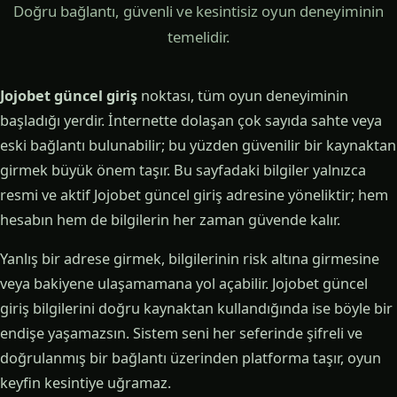
Doğru bağlantı, güvenli ve kesintisiz oyun deneyiminin
temelidir.
Jojobet güncel giriş
noktası, tüm oyun deneyiminin
başladığı yerdir. İnternette dolaşan çok sayıda sahte veya
eski bağlantı bulunabilir; bu yüzden güvenilir bir kaynaktan
girmek büyük önem taşır. Bu sayfadaki bilgiler yalnızca
resmi ve aktif Jojobet güncel giriş adresine yöneliktir; hem
hesabın hem de bilgilerin her zaman güvende kalır.
Yanlış bir adrese girmek, bilgilerinin risk altına girmesine
veya bakiyene ulaşamamana yol açabilir. Jojobet güncel
giriş bilgilerini doğru kaynaktan kullandığında ise böyle bir
endişe yaşamazsın. Sistem seni her seferinde şifreli ve
doğrulanmış bir bağlantı üzerinden platforma taşır, oyun
keyfin kesintiye uğramaz.