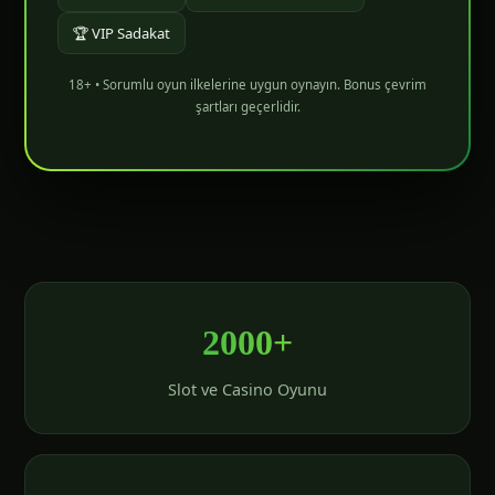
🏆 VIP Sadakat
18+ • Sorumlu oyun ilkelerine uygun oynayın. Bonus çevrim
şartları geçerlidir.
2000+
Slot ve Casino Oyunu