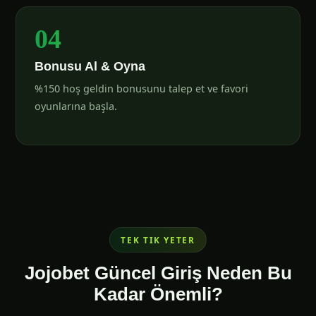
04
Bonusu Al & Oyna
%150 hoş geldin bonusunu talep et ve favori
oyunlarına başla.
TEK TIK YETER
Jojobet Güncel Giriş Neden Bu
Kadar Önemli?