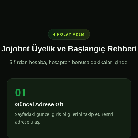
4 KOLAY ADIM
Jojobet Üyelik ve Başlangıç Rehberi
Sıfırdan hesaba, hesaptan bonusa dakikalar içinde.
01
Güncel Adrese Git
Sayfadaki güncel giriş bilgilerini takip et, resmi
adrese ulaş.