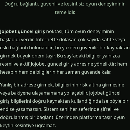
Doğru bağlantı, güvenli ve kesintisiz oyun deneyiminin
temelidir.
Jojobet güncel giriş
noktası, tüm oyun deneyiminin
başladığı yerdir. İnternette dolaşan çok sayıda sahte veya
eski bağlantı bulunabilir; bu yüzden güvenilir bir kaynaktan
girmek büyük önem taşır. Bu sayfadaki bilgiler yalnızca
resmi ve aktif Jojobet güncel giriş adresine yöneliktir; hem
hesabın hem de bilgilerin her zaman güvende kalır.
Yanlış bir adrese girmek, bilgilerinin risk altına girmesine
veya bakiyene ulaşamamana yol açabilir. Jojobet güncel
giriş bilgilerini doğru kaynaktan kullandığında ise böyle bir
endişe yaşamazsın. Sistem seni her seferinde şifreli ve
doğrulanmış bir bağlantı üzerinden platforma taşır, oyun
keyfin kesintiye uğramaz.