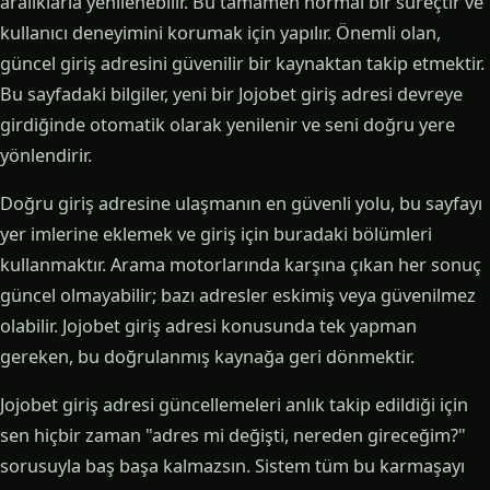
aralıklarla yenilenebilir. Bu tamamen normal bir süreçtir ve
kullanıcı deneyimini korumak için yapılır. Önemli olan,
güncel giriş adresini güvenilir bir kaynaktan takip etmektir.
Bu sayfadaki bilgiler, yeni bir Jojobet giriş adresi devreye
girdiğinde otomatik olarak yenilenir ve seni doğru yere
yönlendirir.
Doğru giriş adresine ulaşmanın en güvenli yolu, bu sayfayı
yer imlerine eklemek ve giriş için buradaki bölümleri
kullanmaktır. Arama motorlarında karşına çıkan her sonuç
güncel olmayabilir; bazı adresler eskimiş veya güvenilmez
olabilir. Jojobet giriş adresi konusunda tek yapman
gereken, bu doğrulanmış kaynağa geri dönmektir.
Jojobet giriş adresi güncellemeleri anlık takip edildiği için
sen hiçbir zaman "adres mi değişti, nereden gireceğim?"
sorusuyla baş başa kalmazsın. Sistem tüm bu karmaşayı