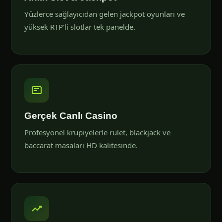
Yüzlerce sağlayıcıdan gelen jackpot oyunları ve
yüksek RTP'li slotlar tek panelde.
Gerçek Canlı Casino
Profesyonel krupiyelerle rulet, blackjack ve
baccarat masaları HD kalitesinde.