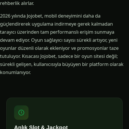
rehberlik alırlar.
2026 yılında Jojobet, mobil deneyimini daha da
güçlendirerek uygulama indirmeye gerek kalmadan
tarayıcı üzerinden tam performanslı erişim sunmaya
devam ediyor. Oyun sağlayıcı sayısı sürekli artıyor, yeni
oyunlar düzenli olarak ekleniyor ve promosyonlar taze
tutuluyor. Kısacası Jojobet, sadece bir oyun sitesi değil;
sürekli gelişen, kullanıcısıyla büyüyen bir platform olarak
konumlanıyor.
Anlık Slot & Jackpot