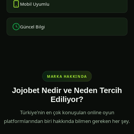
Mobil Uyumlu
Güncel Bilgi
MARKA HAKKINDA
Jojobet Nedir ve Neden Tercih
Ediliyor?
Türkiye'nin en çok konuşulan online oyun
platformlarından biri hakkında bilmen gereken her şey.