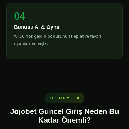
04
Bonusu Al & Oyna
%150 hoş geldin bonusunu talep et ve favori
oyunlarına başla.
TEK TIK YETER
Jojobet Güncel Giriş Neden Bu
Kadar Önemli?