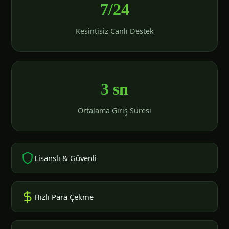
7/24
Kesintisiz Canlı Destek
3 sn
Ortalama Giriş Süresi
Lisanslı & Güvenli
Hızlı Para Çekme