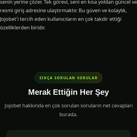
senin yerine çözer. Tek görevi, seni en kısa yoldan güncel ve
resmi giriş adresine ulaştırmaktır. Bu güven ve kolaylık,
Jojobet'i tercih eden kullanıcıların en çok takdir ettiği
özelliklerden biridir.
SIKÇA SORULAN SORULAR
Merak Ettiğin Her Şey
Jojobet hakkında en çok sorulan soruların net cevapları
burada.