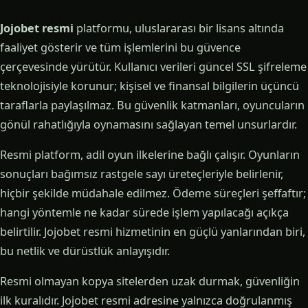
Jojobet resmi
platformu, uluslararası bir lisans altında
faaliyet gösterir ve tüm işlemlerini bu güvence
çerçevesinde yürütür. Kullanıcı verileri güncel SSL şifreleme
teknolojisiyle korunur; kişisel ve finansal bilgilerin üçüncü
taraflarla paylaşılmaz. Bu güvenlik katmanları, oyuncuların
gönül rahatlığıyla oynamasını sağlayan temel unsurlardır.
Resmi platform, adil oyun ilkelerine bağlı çalışır. Oyunların
sonuçları bağımsız rastgele sayı üreteçleriyle belirlenir,
hiçbir şekilde müdahale edilmez. Ödeme süreçleri şeffaftır;
hangi yöntemle ne kadar sürede işlem yapılacağı açıkça
belirtilir. Jojobet resmi hizmetinin en güçlü yanlarından biri,
bu netlik ve dürüstlük anlayışıdır.
Resmi olmayan kopya sitelerden uzak durmak, güvenliğin
ilk kuralıdır. Jojobet resmi adresine yalnızca doğrulanmış