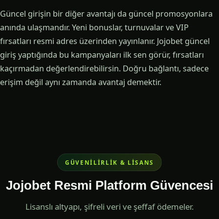
Güncel girişin bir diğer avantajı da güncel promosyonlara
anında ulaşmandır. Yeni bonuslar, turnuvalar ve VIP
fırsatları resmi adres üzerinden yayınlanır. Jojobet güncel
giriş yaptığında bu kampanyaları ilk sen görür, fırsatları
kaçırmadan değerlendirebilirsin. Doğru bağlantı, sadece
erişim değil aynı zamanda avantaj demektir.
GÜVENILIRLIK & LISANS
Jojobet Resmi Platform Güvencesi
Lisanslı altyapı, şifreli veri ve şeffaf ödemeler.