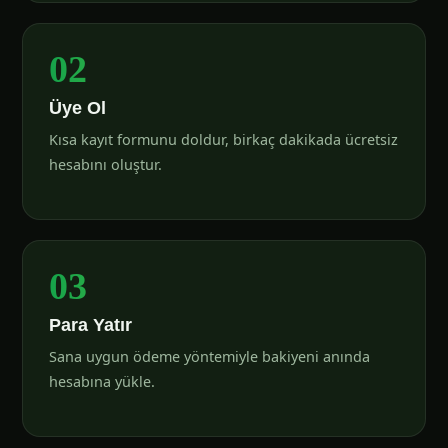
02
Üye Ol
Kısa kayıt formunu doldur, birkaç dakikada ücretsiz
hesabını oluştur.
03
Para Yatır
Sana uygun ödeme yöntemiyle bakiyeni anında
hesabına yükle.