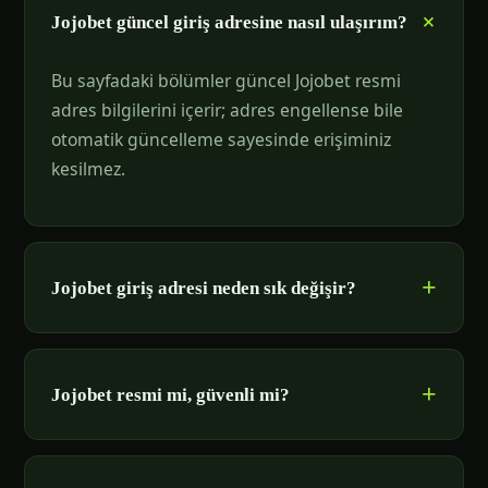
Jojobet güncel giriş adresine nasıl ulaşırım?
Bu sayfadaki bölümler güncel Jojobet resmi
adres bilgilerini içerir; adres engellense bile
otomatik güncelleme sayesinde erişiminiz
kesilmez.
Jojobet giriş adresi neden sık değişir?
Jojobet resmi mi, güvenli mi?