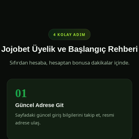
4 KOLAY ADIM
Jojobet Üyelik ve Başlangıç Rehberi
Sıfırdan hesaba, hesaptan bonusa dakikalar içinde.
01
Güncel Adrese Git
Sayfadaki güncel giriş bilgilerini takip et, resmi
adrese ulaş.