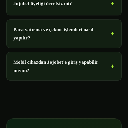
Jojobet üyeliği ücretsiz mi?
Para yatırma ve çekme işlemleri nasıl
yapılır?
Mobil cihazdan Jojobet'e giriş yapabilir
miyim?