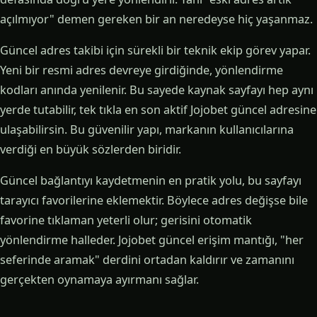
açılmıyor" demen gereken bir an neredeyse hiç yaşanmaz.
Güncel adres takibi için sürekli bir teknik ekip görev yapar.
Yeni bir resmi adres devreye girdiğinde, yönlendirme
kodları anında yenilenir. Bu sayede kaynak sayfayı hep aynı
yerde tutabilir, tek tıkla en son aktif Jojobet güncel adresine
ulaşabilirsin. Bu güvenilir yapı, markanın kullanıcılarına
verdiği en büyük sözlerden biridir.
Güncel bağlantıyı kaydetmenin en pratik yolu, bu sayfayı
tarayıcı favorilerine eklemektir. Böylece adres değişse bile
favorine tıklaman yeterli olur; gerisini otomatik
yönlendirme halleder. Jojobet güncel erişim mantığı, "her
seferinde aramak" derdini ortadan kaldırır ve zamanını
gerçekten oynamaya ayırmanı sağlar.