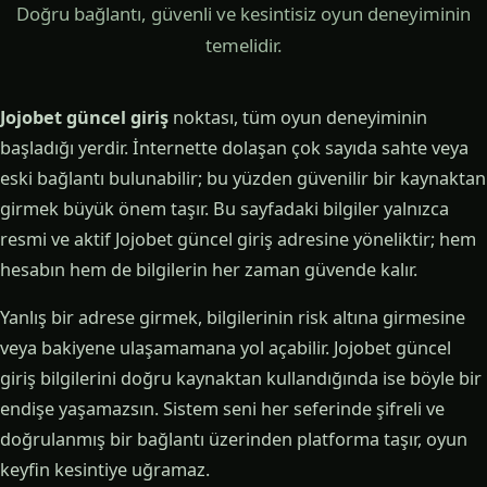
Doğru bağlantı, güvenli ve kesintisiz oyun deneyiminin
temelidir.
Jojobet güncel giriş
noktası, tüm oyun deneyiminin
başladığı yerdir. İnternette dolaşan çok sayıda sahte veya
eski bağlantı bulunabilir; bu yüzden güvenilir bir kaynaktan
girmek büyük önem taşır. Bu sayfadaki bilgiler yalnızca
resmi ve aktif Jojobet güncel giriş adresine yöneliktir; hem
hesabın hem de bilgilerin her zaman güvende kalır.
Yanlış bir adrese girmek, bilgilerinin risk altına girmesine
veya bakiyene ulaşamamana yol açabilir. Jojobet güncel
giriş bilgilerini doğru kaynaktan kullandığında ise böyle bir
endişe yaşamazsın. Sistem seni her seferinde şifreli ve
doğrulanmış bir bağlantı üzerinden platforma taşır, oyun
keyfin kesintiye uğramaz.