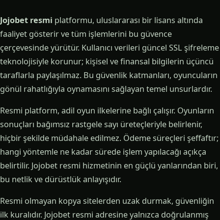
Jojobet resmi
platformu, uluslararası bir lisans altında
faaliyet gösterir ve tüm işlemlerini bu güvence
çerçevesinde yürütür. Kullanıcı verileri güncel SSL şifreleme
teknolojisiyle korunur; kişisel ve finansal bilgilerin üçüncü
taraflarla paylaşılmaz. Bu güvenlik katmanları, oyuncuların
gönül rahatlığıyla oynamasını sağlayan temel unsurlardır.
Resmi platform, adil oyun ilkelerine bağlı çalışır. Oyunların
sonuçları bağımsız rastgele sayı üreteçleriyle belirlenir,
hiçbir şekilde müdahale edilmez. Ödeme süreçleri şeffaftır;
hangi yöntemle ne kadar sürede işlem yapılacağı açıkça
belirtilir. Jojobet resmi hizmetinin en güçlü yanlarından biri,
bu netlik ve dürüstlük anlayışıdır.
Resmi olmayan kopya sitelerden uzak durmak, güvenliğin
ilk kuralıdır. Jojobet resmi adresine yalnızca doğrulanmış