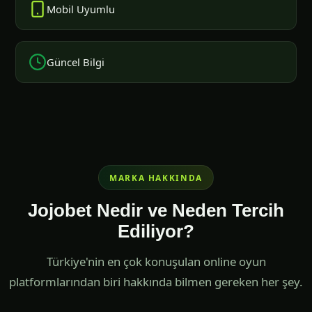
Mobil Uyumlu
Güncel Bilgi
MARKA HAKKINDA
Jojobet Nedir ve Neden Tercih
Ediliyor?
Türkiye'nin en çok konuşulan online oyun
platformlarından biri hakkında bilmen gereken her şey.