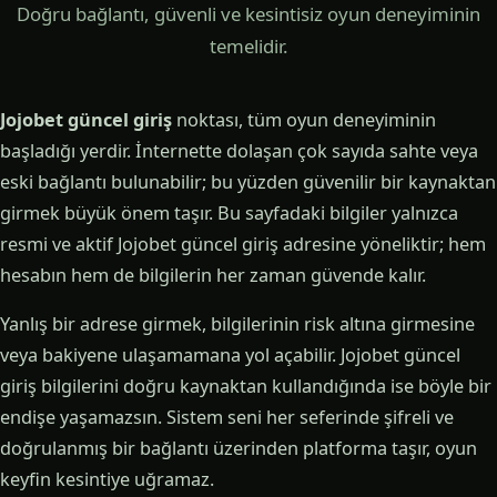
Doğru bağlantı, güvenli ve kesintisiz oyun deneyiminin
temelidir.
Jojobet güncel giriş
noktası, tüm oyun deneyiminin
başladığı yerdir. İnternette dolaşan çok sayıda sahte veya
eski bağlantı bulunabilir; bu yüzden güvenilir bir kaynaktan
girmek büyük önem taşır. Bu sayfadaki bilgiler yalnızca
resmi ve aktif Jojobet güncel giriş adresine yöneliktir; hem
hesabın hem de bilgilerin her zaman güvende kalır.
Yanlış bir adrese girmek, bilgilerinin risk altına girmesine
veya bakiyene ulaşamamana yol açabilir. Jojobet güncel
giriş bilgilerini doğru kaynaktan kullandığında ise böyle bir
endişe yaşamazsın. Sistem seni her seferinde şifreli ve
doğrulanmış bir bağlantı üzerinden platforma taşır, oyun
keyfin kesintiye uğramaz.