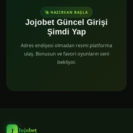
🚀 HAZIRSAN BAŞLA
Jojobet Güncel Girişi
Şimdi Yap
Adres endişesi olmadan resmi platforma
ulaş. Bonusun ve favori oyunların seni
bekliyor.
Jojobet
J