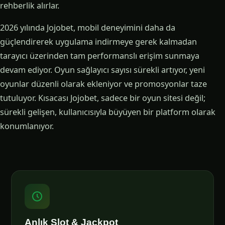
rehberlik alırlar.
2026 yılında Jojobet, mobil deneyimini daha da
güçlendirerek uygulama indirmeye gerek kalmadan
tarayıcı üzerinden tam performanslı erişim sunmaya
devam ediyor. Oyun sağlayıcı sayısı sürekli artıyor, yeni
oyunlar düzenli olarak ekleniyor ve promosyonlar taze
tutuluyor. Kısacası Jojobet, sadece bir oyun sitesi değil;
sürekli gelişen, kullanıcısıyla büyüyen bir platform olarak
konumlanıyor.
Anlık Slot & Jackpot