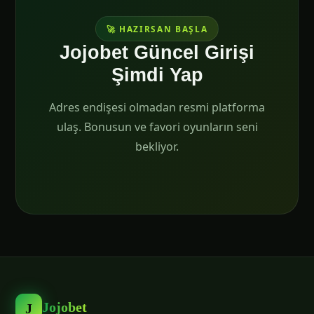
🚀 HAZIRSAN BAŞLA
Jojobet Güncel Girişi
Şimdi Yap
Adres endişesi olmadan resmi platforma
ulaş. Bonusun ve favori oyunların seni
bekliyor.
Jojobet
J