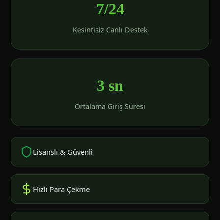
7/24
Kesintisiz Canlı Destek
3 sn
Ortalama Giriş Süresi
Lisanslı & Güvenli
Hızlı Para Çekme