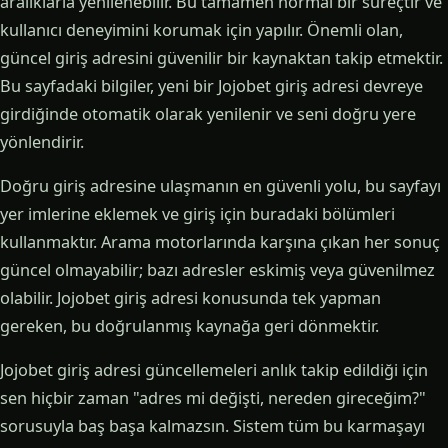
aralıklarla yenilenebilir. Bu tamamen normal bir süreçtir ve
kullanıcı deneyimini korumak için yapılır. Önemli olan,
güncel giriş adresini güvenilir bir kaynaktan takip etmektir.
Bu sayfadaki bilgiler, yeni bir Jojobet giriş adresi devreye
girdiğinde otomatik olarak yenilenir ve seni doğru yere
yönlendirir.
Doğru giriş adresine ulaşmanın en güvenli yolu, bu sayfayı
yer imlerine eklemek ve giriş için buradaki bölümleri
kullanmaktır. Arama motorlarında karşına çıkan her sonuç
güncel olmayabilir; bazı adresler eskimiş veya güvenilmez
olabilir. Jojobet giriş adresi konusunda tek yapman
gereken, bu doğrulanmış kaynağa geri dönmektir.
Jojobet giriş adresi güncellemeleri anlık takip edildiği için
sen hiçbir zaman "adres mi değişti, nereden gireceğim?"
sorusuyla baş başa kalmazsın. Sistem tüm bu karmaşayı