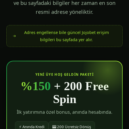
ve bu sayfadaki bilgiler her zaman en son
resmi adrese yöneliktir.
Adres engellense bile güncel Jojobet erişim
bilgileri bu sayfada yer alır.
YENI ÜYE HOŞ GELDIN PAKETI
%150
+ 200 Free
Spin
İlk yatırımına özel bonus, anında hesabında.
⚡ Anında Kredi
🎰 200 Ücretsiz Dönüş