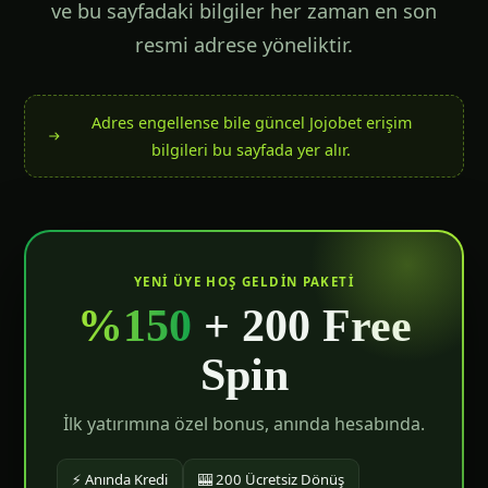
ve bu sayfadaki bilgiler her zaman en son
resmi adrese yöneliktir.
Adres engellense bile güncel Jojobet erişim
bilgileri bu sayfada yer alır.
YENI ÜYE HOŞ GELDIN PAKETI
%150
+ 200 Free
Spin
İlk yatırımına özel bonus, anında hesabında.
⚡ Anında Kredi
🎰 200 Ücretsiz Dönüş