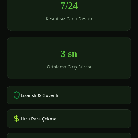
7/24
Kesintisiz Canlı Destek
3 sn
Ortalama Giriş Süresi
Lisanslı & Güvenli
Hızlı Para Çekme