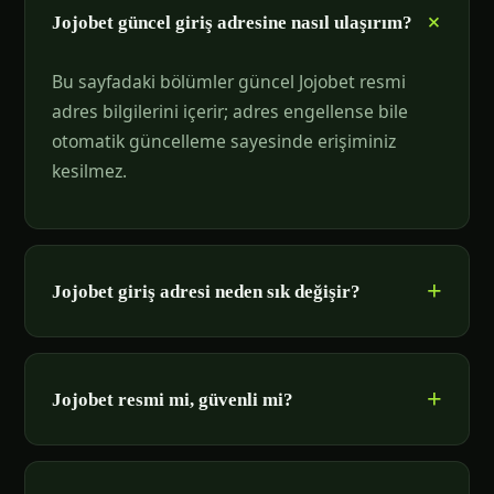
Jojobet güncel giriş adresine nasıl ulaşırım?
Bu sayfadaki bölümler güncel Jojobet resmi
adres bilgilerini içerir; adres engellense bile
otomatik güncelleme sayesinde erişiminiz
kesilmez.
Jojobet giriş adresi neden sık değişir?
Jojobet resmi mi, güvenli mi?