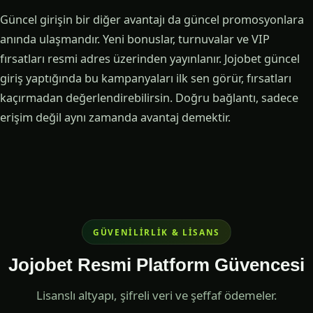
Güncel girişin bir diğer avantajı da güncel promosyonlara
anında ulaşmandır. Yeni bonuslar, turnuvalar ve VIP
fırsatları resmi adres üzerinden yayınlanır. Jojobet güncel
giriş yaptığında bu kampanyaları ilk sen görür, fırsatları
kaçırmadan değerlendirebilirsin. Doğru bağlantı, sadece
erişim değil aynı zamanda avantaj demektir.
GÜVENILIRLIK & LISANS
Jojobet Resmi Platform Güvencesi
Lisanslı altyapı, şifreli veri ve şeffaf ödemeler.