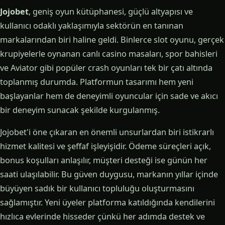
Jojobet
, geniş oyun kütüphanesi, güçlü altyapısı ve
kullanıcı odaklı yaklaşımıyla sektörün en tanınan
markalarından biri haline geldi. Binlerce slot oyunu, gerçek
krupiyelerle oynanan canlı casino masaları, spor bahisleri
ve Aviator gibi popüler crash oyunları tek bir çatı altında
toplanmış durumda. Platformun tasarımı hem yeni
başlayanlar hem de deneyimli oyuncular için sade ve akıcı
bir deneyim sunacak şekilde kurgulanmış.
Jojobet'i öne çıkaran en önemli unsurlardan biri istikrarlı
hizmet kalitesi ve şeffaf işleyişidir. Ödeme süreçleri açık,
bonus koşulları anlaşılır, müşteri desteği ise günün her
saati ulaşılabilir. Bu güven duygusu, markanın yıllar içinde
büyüyen sadık bir kullanıcı topluluğu oluşturmasını
sağlamıştır. Yeni üyeler platforma katıldığında kendilerini
hızlıca evlerinde hisseder çünkü her adımda destek ve