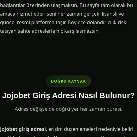
bağlantılar üzerinden ulaşmalısın. Bu sayfa tam olarak bu
amaca hizmet eder: seni her zaman gerçek, lisanslı ve
güncel resmi platforma taşır. Böylece dolandırıcılık riski
taşıyan sahte adreslerle hiç karşılaşmazsın.
DOĞRU KAYNAK
Jojobet Giriş Adresi Nasıl Bulunur?
Adres değişse de doğru yer her zaman burası.
Jojobet giriş adresi
, erişim düzenlemeleri nedeniyle belirli