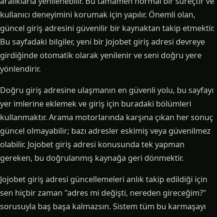
aralıklarla yenilenebilir. Bu tamamen normal bir süreçtir ve
kullanıcı deneyimini korumak için yapılır. Önemli olan,
güncel giriş adresini güvenilir bir kaynaktan takip etmektir.
Bu sayfadaki bilgiler, yeni bir Jojobet giriş adresi devreye
girdiğinde otomatik olarak yenilenir ve seni doğru yere
yönlendirir.
Doğru giriş adresine ulaşmanın en güvenli yolu, bu sayfayı
yer imlerine eklemek ve giriş için buradaki bölümleri
kullanmaktır. Arama motorlarında karşına çıkan her sonuç
güncel olmayabilir; bazı adresler eskimiş veya güvenilmez
olabilir. Jojobet giriş adresi konusunda tek yapman
gereken, bu doğrulanmış kaynağa geri dönmektir.
Jojobet giriş adresi güncellemeleri anlık takip edildiği için
sen hiçbir zaman "adres mi değişti, nereden gireceğim?"
sorusuyla baş başa kalmazsın. Sistem tüm bu karmaşayı