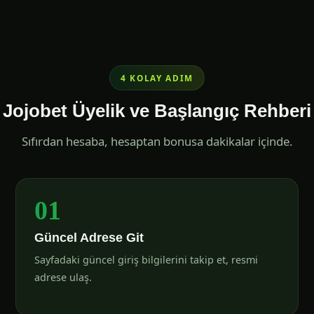
4 KOLAY ADIM
Jojobet Üyelik ve Başlangıç Rehberi
Sıfırdan hesaba, hesaptan bonusa dakikalar içinde.
01
Güncel Adrese Git
Sayfadaki güncel giriş bilgilerini takip et, resmi
adrese ulaş.