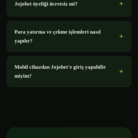
Jojobet üyeliği ücretsiz mi?
Para yatırma ve çekme işlemleri nasıl
yapılır?
Mobil cihazdan Jojobet'e giriş yapabilir
miyim?