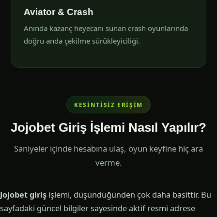
Aviator & Crash
Anında kazanç heyecanı sunan crash oyunlarında
doğru anda çekilme sürükleyiciliği.
KESINTISIZ ERIŞIM
Jojobet Giriş İşlemi Nasıl Yapılır?
Saniyeler içinde hesabına ulaş, oyun keyfine hiç ara
verme.
Jojobet giriş
işlemi, düşündüğünden çok daha basittir. Bu
sayfadaki güncel bilgiler sayesinde aktif resmi adrese