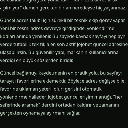
açılmıyor" demen gereken bir an neredeyse hiç yaşanmaz.
Güncel adres takibi için sürekli bir teknik ekip görev yapar.
Yeni bir resmi adres devreye girdiğinde, yönlendirme
kodları anında yenilenir. Bu sayede kaynak sayfayı hep aynı
yerde tutabilir, tek tıkla en son aktif Jojobet güncel adresine
ulaşabilirsin. Bu güvenilir yapı, markanın kullanıcılarına
verdiği en büyük sözlerden biridir.
Güncel bağlantıyı kaydetmenin en pratik yolu, bu sayfayı
tarayıcı favorilerine eklemektir. Böylece adres değişse bile
favorine tıklaman yeterli olur; gerisini otomatik
yönlendirme halleder. Jojobet güncel erişim mantığı, "her
seferinde aramak" derdini ortadan kaldırır ve zamanını
gerçekten oynamaya ayırmanı sağlar.