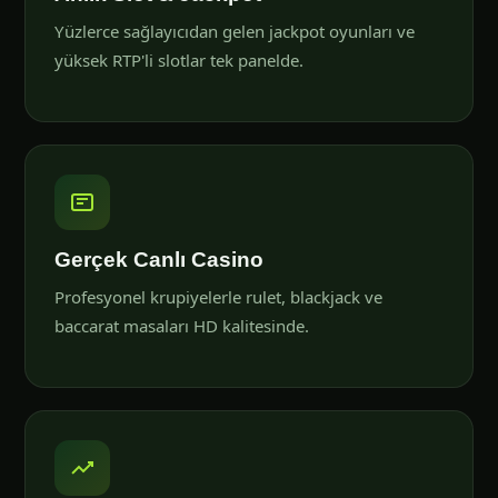
Yüzlerce sağlayıcıdan gelen jackpot oyunları ve
yüksek RTP'li slotlar tek panelde.
Gerçek Canlı Casino
Profesyonel krupiyelerle rulet, blackjack ve
baccarat masaları HD kalitesinde.