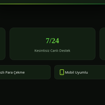
7/24
Kesintisiz Canlı Destek
ızlı Para Çekme
Mobil Uyumlu