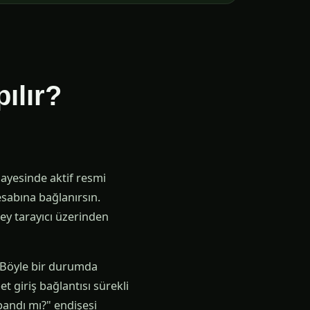
ılır?
.
sayesinde aktif resmi
hesabına bağlanırsın.
ey tarayıcı üzerinden
r. Böyle bir durumda
t giriş bağlantısı sürekli
pandı mı?" endişesi