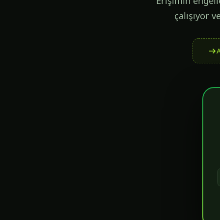
Erişimin engell
çalışıyor v
A