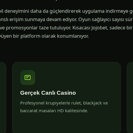
obil deneyimini daha da güçlendirerek uygulama indirmeye g
lı erişim sunmaya devam ediyor. Oyun sağlayıcı sayısı sürek
ve promosyonlar taze tutuluyor. Kısacası Jojobet, sadece bir 
büyüyen bir platform olarak konumlanıyor.
Gerçek Canlı Casino
Profesyonel krupiyelerle rulet, blackjack ve
baccarat masaları HD kalitesinde.