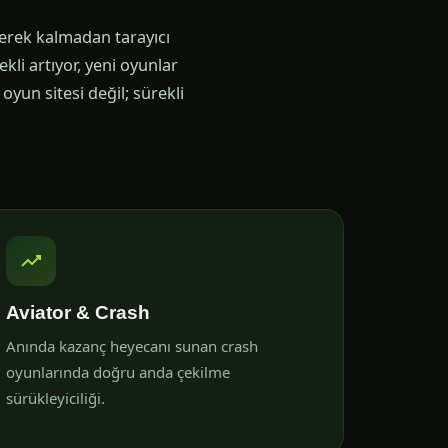
erek kalmadan tarayıcı
li artıyor, yeni oyunlar
oyun sitesi değil; sürekli
Aviator & Crash
Anında kazanç heyecanı sunan crash
oyunlarında doğru anda çekilme
sürükleyiciliği.