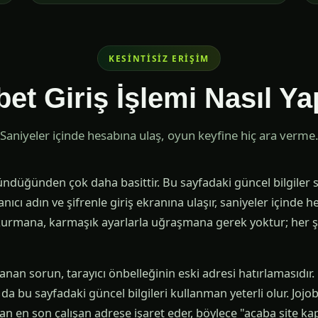
KESINTISIZ ERIŞIM
bet Giriş İşlemi Nasıl Yap
Saniyeler içinde hesabına ulaş, oyun keyfine hiç ara verme
ündüğünden çok daha basittir. Bu sayfadaki güncel bilgiler 
anıcı adın ve şifrenle giriş ekranına ulaşır, saniyeler içinde 
 kurmana, karmaşık ayarlarla uğraşmana gerek yoktur; her ş
şanan sorun, tarayıcı önbelleğinin eski adresi hatırlamasıdı
a bu sayfadaki güncel bilgileri kullanman yeterli olur. Jojobe
man en son çalışan adrese işaret eder, böylece "acaba site ka