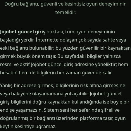
Doğru bağlantı, güvenli ve kesintisiz oyun deneyiminin
temelidir.
Jojobet güncel giriş
noktası, tüm oyun deneyiminin
başladığı yerdir. İnternette dolaşan çok sayıda sahte veya
eski bağlantı bulunabilir; bu yüzden güvenilir bir kaynaktan
girmek büyük önem taşır. Bu sayfadaki bilgiler yalnızca
resmi ve aktif Jojobet güncel giriş adresine yöneliktir; hem
hesabın hem de bilgilerin her zaman güvende kalır.
Yanlış bir adrese girmek, bilgilerinin risk altına girmesine
veya bakiyene ulaşamamana yol açabilir. Jojobet güncel
giriş bilgilerini doğru kaynaktan kullandığında ise böyle bir
endişe yaşamazsın. Sistem seni her seferinde şifreli ve
doğrulanmış bir bağlantı üzerinden platforma taşır, oyun
keyfin kesintiye uğramaz.