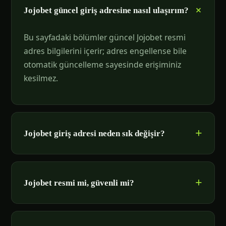
Jojobet güncel giriş adresine nasıl ulaşırım?
Bu sayfadaki bölümler güncel Jojobet resmi
adres bilgilerini içerir; adres engellense bile
otomatik güncelleme sayesinde erişiminiz
kesilmez.
Jojobet giriş adresi neden sık değişir?
Jojobet resmi mi, güvenli mi?