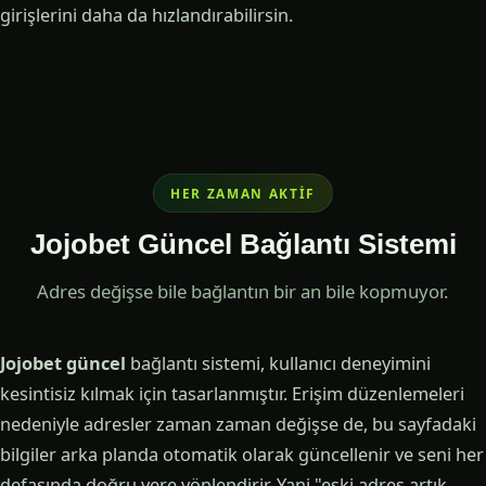
girişlerini daha da hızlandırabilirsin.
HER ZAMAN AKTIF
Jojobet Güncel Bağlantı Sistemi
Adres değişse bile bağlantın bir an bile kopmuyor.
Jojobet güncel
bağlantı sistemi, kullanıcı deneyimini
kesintisiz kılmak için tasarlanmıştır. Erişim düzenlemeleri
nedeniyle adresler zaman zaman değişse de, bu sayfadaki
bilgiler arka planda otomatik olarak güncellenir ve seni her
defasında doğru yere yönlendirir. Yani "eski adres artık