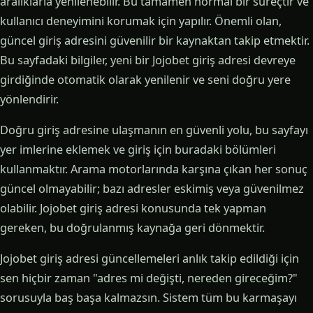
aralıklarla yenilenebilir. Bu tamamen normal bir süreçtir ve
kullanıcı deneyimini korumak için yapılır. Önemli olan,
güncel giriş adresini güvenilir bir kaynaktan takip etmektir.
Bu sayfadaki bilgiler, yeni bir Jojobet giriş adresi devreye
girdiğinde otomatik olarak yenilenir ve seni doğru yere
yönlendirir.
Doğru giriş adresine ulaşmanın en güvenli yolu, bu sayfayı
yer imlerine eklemek ve giriş için buradaki bölümleri
kullanmaktır. Arama motorlarında karşına çıkan her sonuç
güncel olmayabilir; bazı adresler eskimiş veya güvenilmez
olabilir. Jojobet giriş adresi konusunda tek yapman
gereken, bu doğrulanmış kaynağa geri dönmektir.
Jojobet giriş adresi güncellemeleri anlık takip edildiği için
sen hiçbir zaman "adres mi değişti, nereden gireceğim?"
sorusuyla baş başa kalmazsın. Sistem tüm bu karmaşayı