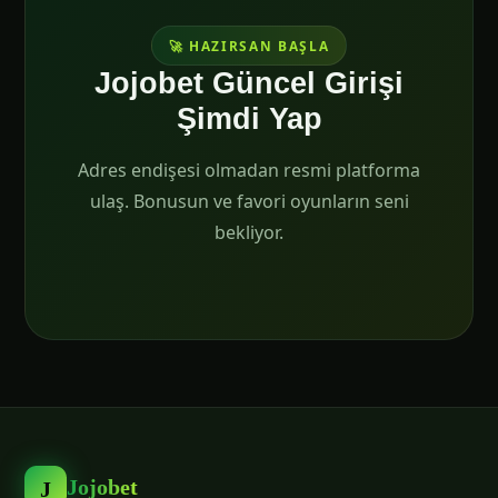
🚀 HAZIRSAN BAŞLA
Jojobet Güncel Girişi
Şimdi Yap
Adres endişesi olmadan resmi platforma
ulaş. Bonusun ve favori oyunların seni
bekliyor.
Jojobet
J