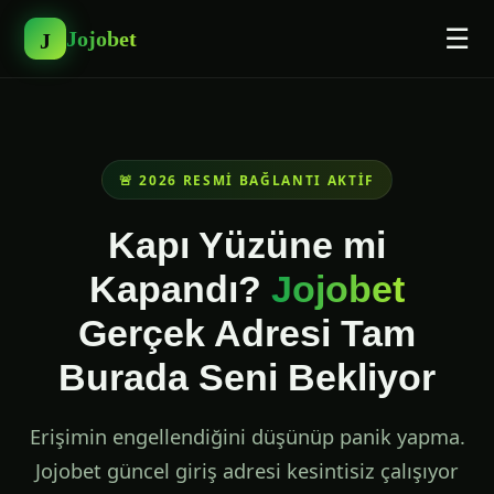
☰
Jojobet
J
🚨 2026 RESMI BAĞLANTI AKTIF
Kapı Yüzüne mi
Kapandı?
Jojobet
Gerçek Adresi Tam
Burada Seni Bekliyor
Erişimin engellendiğini düşünüp panik yapma.
Jojobet güncel giriş adresi kesintisiz çalışıyor