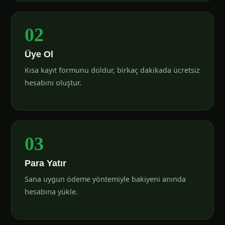
02
Üye Ol
Kısa kayıt formunu doldur, birkaç dakikada ücretsiz
hesabını oluştur.
03
Para Yatır
Sana uygun ödeme yöntemiyle bakiyeni anında
hesabına yükle.