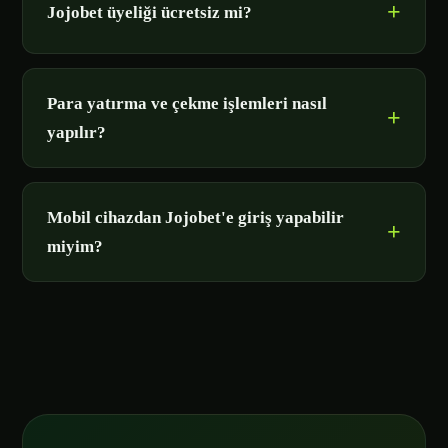
Jojobet üyeliği ücretsiz mi?
Para yatırma ve çekme işlemleri nasıl
yapılır?
Mobil cihazdan Jojobet'e giriş yapabilir
miyim?