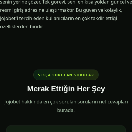
senin yerine çözer. Tek görevi, seni en kısa yoldan güncel ve
resmi giriş adresine ulaştırmaktır. Bu güven ve kolaylık,
Jojobet'i tercih eden kullanıcıların en çok takdir ettiği
özelliklerden biridir.
SIKÇA SORULAN SORULAR
Merak Ettiğin Her Şey
Jojobet hakkında en çok sorulan soruların net cevapları
burada.