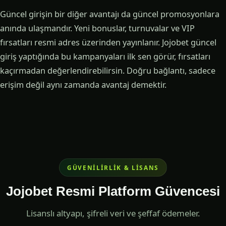
Güncel girişin bir diğer avantajı da güncel promosyonlara
anında ulaşmandır. Yeni bonuslar, turnuvalar ve VIP
fırsatları resmi adres üzerinden yayınlanır. Jojobet güncel
giriş yaptığında bu kampanyaları ilk sen görür, fırsatları
kaçırmadan değerlendirebilirsin. Doğru bağlantı, sadece
erişim değil aynı zamanda avantaj demektir.
GÜVENILIRLIK & LISANS
Jojobet Resmi Platform Güvencesi
Lisanslı altyapı, şifreli veri ve şeffaf ödemeler.