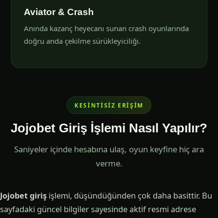
Aviator & Crash
Anında kazanç heyecanı sunan crash oyunlarında
doğru anda çekilme sürükleyiciliği.
KESINTISIZ ERIŞIM
Jojobet Giriş İşlemi Nasıl Yapılır?
Saniyeler içinde hesabına ulaş, oyun keyfine hiç ara
verme.
Jojobet giriş
işlemi, düşündüğünden çok daha basittir. Bu
sayfadaki güncel bilgiler sayesinde aktif resmi adrese