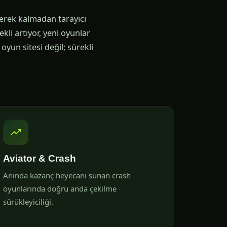
erek kalmadan tarayıcı
li artıyor, yeni oyunlar
oyun sitesi değil; sürekli
Aviator & Crash
Anında kazanç heyecanı sunan crash
oyunlarında doğru anda çekilme
sürükleyiciliği.