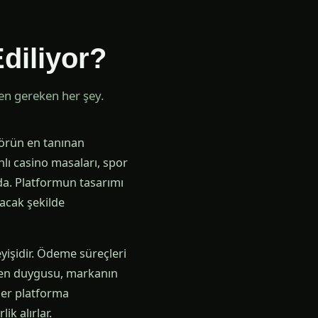
diliyor?
en gereken her şey.
ktörün en tanınan
nlı casino masaları, spor
mda. Platformun tasarımı
acak şekilde
eyişidir. Ödeme süreçleri
güven duygusu, markanın
eler platforma
ik alırlar.