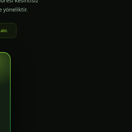
dresi kesintisiz
 yöneliktir.
lır.