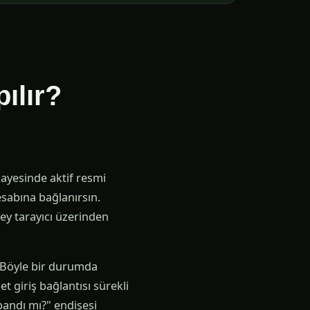
ılır?
.
sayesinde aktif resmi
hesabına bağlanırsın.
ey tarayıcı üzerinden
r. Böyle bir durumda
t giriş bağlantısı sürekli
pandı mı?" endişesi