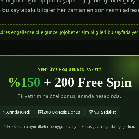
endiğini düşünüp panik yapma. Jojobet güncel giriş a
e bu sayfadaki bilgiler her zaman en son resmi adrese
dres engellense bile güncel Jojobet erişim bilgileri bu sayfada yer a
YENI ÜYE HOŞ GELDIN PAKETI
%150
+ 200 Free Spin
İlk yatırımına özel bonus, anında hesabında.
⚡ Anında Kredi
🎰 200 Ücretsiz Dönüş
🏆 VIP Sadakat
18+ • Sorumlu oyun ilkelerine uygun oynayın. Bonus çevrim şartları geçerlidir.