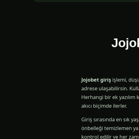
Jojo
Jojobet giriş
işlemi, düş
adrese ulaşabilirsin. Kull
Herhangi bir ek yazılım
akıcı biçimde ilerler.
Giriş sırasında en sık ya
önbelleği temizlemen ya d
kontrol edilir ve her za