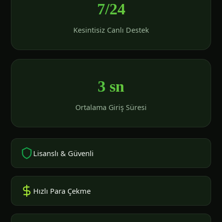
7/24
Kesintisiz Canlı Destek
3 sn
Ortalama Giriş Süresi
Lisanslı & Güvenli
Hızlı Para Çekme