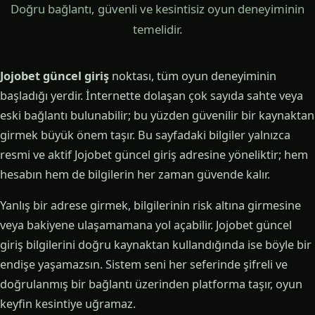
Doğru bağlantı, güvenli ve kesintisiz oyun deneyiminin
temelidir.
Jojobet güncel giriş
noktası, tüm oyun deneyiminin
başladığı yerdir. İnternette dolaşan çok sayıda sahte veya
eski bağlantı bulunabilir; bu yüzden güvenilir bir kaynaktan
girmek büyük önem taşır. Bu sayfadaki bilgiler yalnızca
resmi ve aktif Jojobet güncel giriş adresine yöneliktir; hem
hesabın hem de bilgilerin her zaman güvende kalır.
Yanlış bir adrese girmek, bilgilerinin risk altına girmesine
veya bakiyene ulaşamamana yol açabilir. Jojobet güncel
giriş bilgilerini doğru kaynaktan kullandığında ise böyle bir
endişe yaşamazsın. Sistem seni her seferinde şifreli ve
doğrulanmış bir bağlantı üzerinden platforma taşır, oyun
keyfin kesintiye uğramaz.