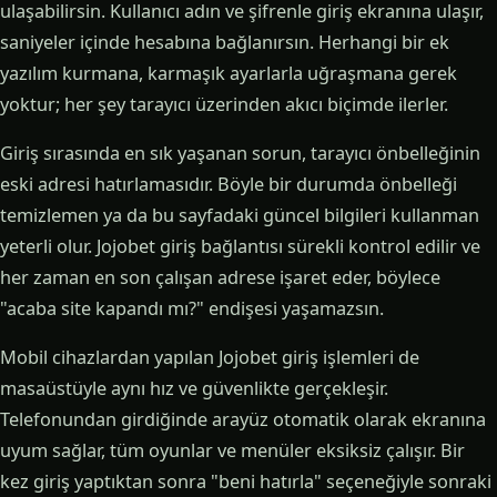
ulaşabilirsin. Kullanıcı adın ve şifrenle giriş ekranına ulaşır,
saniyeler içinde hesabına bağlanırsın. Herhangi bir ek
yazılım kurmana, karmaşık ayarlarla uğraşmana gerek
yoktur; her şey tarayıcı üzerinden akıcı biçimde ilerler.
Giriş sırasında en sık yaşanan sorun, tarayıcı önbelleğinin
eski adresi hatırlamasıdır. Böyle bir durumda önbelleği
temizlemen ya da bu sayfadaki güncel bilgileri kullanman
yeterli olur. Jojobet giriş bağlantısı sürekli kontrol edilir ve
her zaman en son çalışan adrese işaret eder, böylece
"acaba site kapandı mı?" endişesi yaşamazsın.
Mobil cihazlardan yapılan Jojobet giriş işlemleri de
masaüstüyle aynı hız ve güvenlikte gerçekleşir.
Telefonundan girdiğinde arayüz otomatik olarak ekranına
uyum sağlar, tüm oyunlar ve menüler eksiksiz çalışır. Bir
kez giriş yaptıktan sonra "beni hatırla" seçeneğiyle sonraki