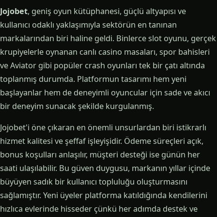
Jojobet
, geniş oyun kütüphanesi, güçlü altyapısı ve
kullanıcı odaklı yaklaşımıyla sektörün en tanınan
markalarından biri haline geldi. Binlerce slot oyunu, gerçek
krupiyelerle oynanan canlı casino masaları, spor bahisleri
ve Aviator gibi popüler crash oyunları tek bir çatı altında
toplanmış durumda. Platformun tasarımı hem yeni
başlayanlar hem de deneyimli oyuncular için sade ve akıcı
bir deneyim sunacak şekilde kurgulanmış.
Jojobet'i öne çıkaran en önemli unsurlardan biri istikrarlı
hizmet kalitesi ve şeffaf işleyişidir. Ödeme süreçleri açık,
bonus koşulları anlaşılır, müşteri desteği ise günün her
saati ulaşılabilir. Bu güven duygusu, markanın yıllar içinde
büyüyen sadık bir kullanıcı topluluğu oluşturmasını
sağlamıştır. Yeni üyeler platforma katıldığında kendilerini
hızlıca evlerinde hisseder çünkü her adımda destek ve