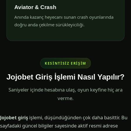
Aviator & Crash
Anında kazanç heyecanı sunan crash oyunlarında
doğru anda çekilme sürükleyiciliği.
KESINTISIZ ERIŞIM
Jojobet Giriş İşlemi Nasıl Yapılır?
Saniyeler içinde hesabına ulaş, oyun keyfine hiç ara
verme.
Jojobet giriş
işlemi, düşündüğünden çok daha basittir. Bu
sayfadaki güncel bilgiler sayesinde aktif resmi adrese