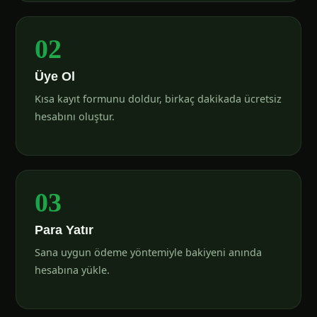
02
Üye Ol
Kısa kayıt formunu doldur, birkaç dakikada ücretsiz
hesabını oluştur.
03
Para Yatır
Sana uygun ödeme yöntemiyle bakiyeni anında
hesabına yükle.