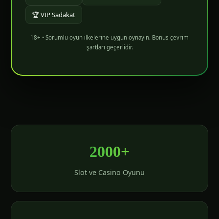
🏆 VIP Sadakat
18+ • Sorumlu oyun ilkelerine uygun oynayın. Bonus çevrim
şartları geçerlidir.
2000+
Slot ve Casino Oyunu