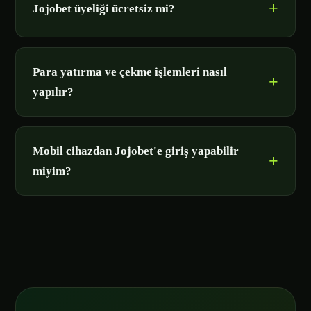
Jojobet üyeliği ücretsiz mi?
Para yatırma ve çekme işlemleri nasıl
yapılır?
Mobil cihazdan Jojobet'e giriş yapabilir
miyim?