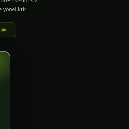
dresi kesintisiz
 yöneliktir.
lır.