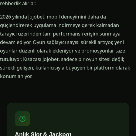
rehberlik alırlar.
2026 yılında Jojobet, mobil deneyimini daha da
güçlendirerek uygulama indirmeye gerek kalmadan
tarayıcı üzerinden tam performanslı erişim sunmaya
devam ediyor. Oyun sağlayıcı sayısı sürekli artıyor, yeni
oyunlar düzenli olarak ekleniyor ve promosyonlar taze
tutuluyor. Kısacası Jojobet, sadece bir oyun sitesi değil;
sürekli gelişen, kullanıcısıyla büyüyen bir platform olarak
konumlanıyor.
Anlık Slot & Jackpot