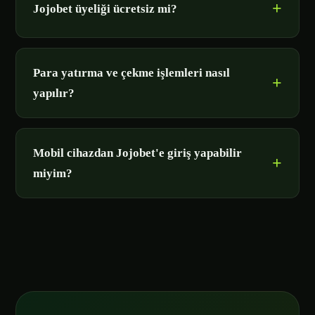
Jojobet üyeliği ücretsiz mi?
Para yatırma ve çekme işlemleri nasıl
yapılır?
Mobil cihazdan Jojobet'e giriş yapabilir
miyim?