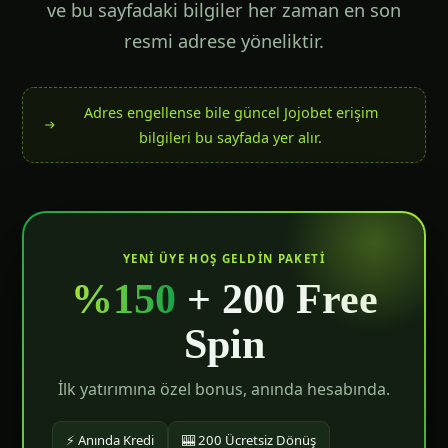
ve bu sayfadaki bilgiler her zaman en son
resmi adrese yöneliktir.
Adres engellense bile güncel Jojobet erişim
bilgileri bu sayfada yer alır.
YENI ÜYE HOŞ GELDIN PAKETI
%150
+ 200 Free
Spin
İlk yatırımına özel bonus, anında hesabında.
⚡ Anında Kredi
🎰 200 Ücretsiz Dönüş