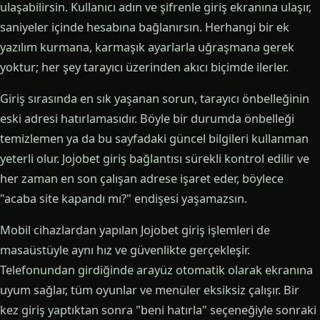
ulaşabilirsin. Kullanıcı adın ve şifrenle giriş ekranına ulaşır,
saniyeler içinde hesabına bağlanırsın. Herhangi bir ek
yazılım kurmana, karmaşık ayarlarla uğraşmana gerek
yoktur; her şey tarayıcı üzerinden akıcı biçimde ilerler.
Giriş sırasında en sık yaşanan sorun, tarayıcı önbelleğinin
eski adresi hatırlamasıdır. Böyle bir durumda önbelleği
temizlemen ya da bu sayfadaki güncel bilgileri kullanman
yeterli olur. Jojobet giriş bağlantısı sürekli kontrol edilir ve
her zaman en son çalışan adrese işaret eder, böylece
"acaba site kapandı mı?" endişesi yaşamazsın.
Mobil cihazlardan yapılan Jojobet giriş işlemleri de
masaüstüyle aynı hız ve güvenlikte gerçekleşir.
Telefonundan girdiğinde arayüz otomatik olarak ekranına
uyum sağlar, tüm oyunlar ve menüler eksiksiz çalışır. Bir
kez giriş yaptıktan sonra "beni hatırla" seçeneğiyle sonraki