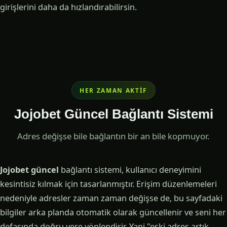
girişlerini daha da hızlandırabilirsin.
HER ZAMAN AKTIF
Jojobet Güncel Bağlantı Sistemi
Adres değişse bile bağlantın bir an bile kopmuyor.
Jojobet güncel
bağlantı sistemi, kullanıcı deneyimini
kesintisiz kılmak için tasarlanmıştır. Erişim düzenlemeleri
nedeniyle adresler zaman zaman değişse de, bu sayfadaki
bilgiler arka planda otomatik olarak güncellenir ve seni her
defasında doğru yere yönlendirir. Yani "eski adres artık