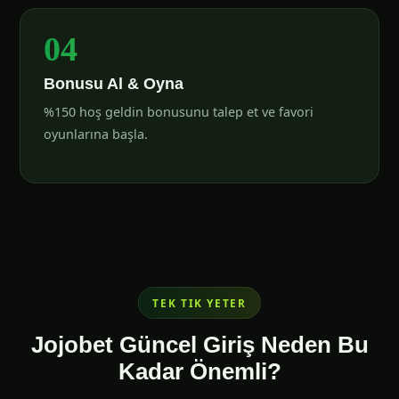
04
Bonusu Al & Oyna
%150 hoş geldin bonusunu talep et ve favori
oyunlarına başla.
TEK TIK YETER
Jojobet Güncel Giriş Neden Bu
Kadar Önemli?