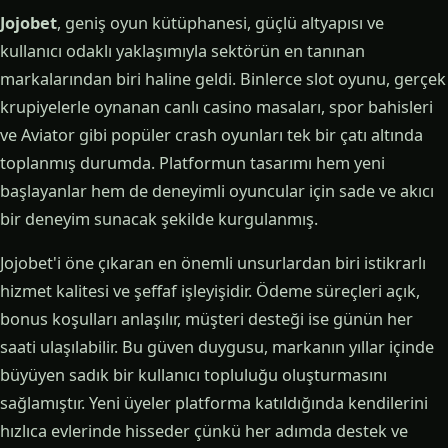
Jojobet
, geniş oyun kütüphanesi, güçlü altyapısı ve
kullanıcı odaklı yaklaşımıyla sektörün en tanınan
markalarından biri haline geldi. Binlerce slot oyunu, gerçek
krupiyelerle oynanan canlı casino masaları, spor bahisleri
ve Aviator gibi popüler crash oyunları tek bir çatı altında
toplanmış durumda. Platformun tasarımı hem yeni
başlayanlar hem de deneyimli oyuncular için sade ve akıcı
bir deneyim sunacak şekilde kurgulanmış.
Jojobet'i öne çıkaran en önemli unsurlardan biri istikrarlı
hizmet kalitesi ve şeffaf işleyişidir. Ödeme süreçleri açık,
bonus koşulları anlaşılır, müşteri desteği ise günün her
saati ulaşılabilir. Bu güven duygusu, markanın yıllar içinde
büyüyen sadık bir kullanıcı topluluğu oluşturmasını
sağlamıştır. Yeni üyeler platforma katıldığında kendilerini
hızlıca evlerinde hisseder çünkü her adımda destek ve