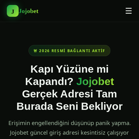
☰
Jojobet
J
🚨 2026 RESMI BAĞLANTI AKTIF
Kapı Yüzüne mi
Kapandı?
Jojobet
Gerçek Adresi Tam
Burada Seni Bekliyor
Erişimin engellendiğini düşünüp panik yapma.
Jojobet güncel giriş adresi kesintisiz çalışıyor