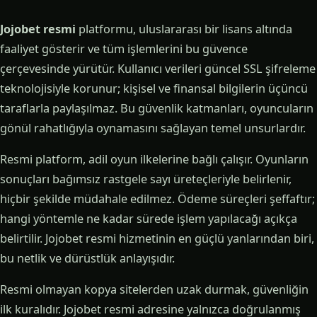
Jojobet resmi
platformu, uluslararası bir lisans altında
faaliyet gösterir ve tüm işlemlerini bu güvence
çerçevesinde yürütür. Kullanıcı verileri güncel SSL şifreleme
teknolojisiyle korunur; kişisel ve finansal bilgilerin üçüncü
taraflarla paylaşılmaz. Bu güvenlik katmanları, oyuncuların
gönül rahatlığıyla oynamasını sağlayan temel unsurlardır.
Resmi platform, adil oyun ilkelerine bağlı çalışır. Oyunların
sonuçları bağımsız rastgele sayı üreteçleriyle belirlenir,
hiçbir şekilde müdahale edilmez. Ödeme süreçleri şeffaftır;
hangi yöntemle ne kadar sürede işlem yapılacağı açıkça
belirtilir. Jojobet resmi hizmetinin en güçlü yanlarından biri,
bu netlik ve dürüstlük anlayışıdır.
Resmi olmayan kopya sitelerden uzak durmak, güvenliğin
ilk kuralıdır. Jojobet resmi adresine yalnızca doğrulanmış