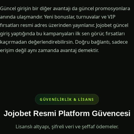
Güncel girişin bir diğer avantajı da güncel promosyonlara
anında ulaşmandır. Yeni bonuslar, turnuvalar ve VIP
fırsatları resmi adres üzerinden yayınlanır. Jojobet güncel
giriş yaptığında bu kampanyaları ilk sen görür, fırsatları
kaçırmadan değerlendirebilirsin. Doğru bağlantı, sadece
erişim değil aynı zamanda avantaj demektir.
GÜVENILIRLIK & LISANS
Jojobet Resmi Platform Güvencesi
Lisanslı altyapı, şifreli veri ve şeffaf ödemeler.