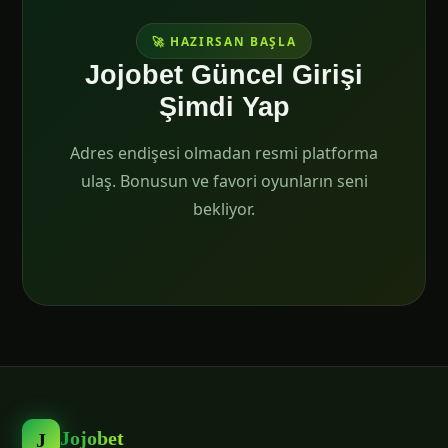
🚀 HAZIRSAN BAŞLA
Jojobet Güncel Girişi
Şimdi Yap
Adres endişesi olmadan resmi platforma
ulaş. Bonusun ve favori oyunların seni
bekliyor.
Jojobet
J