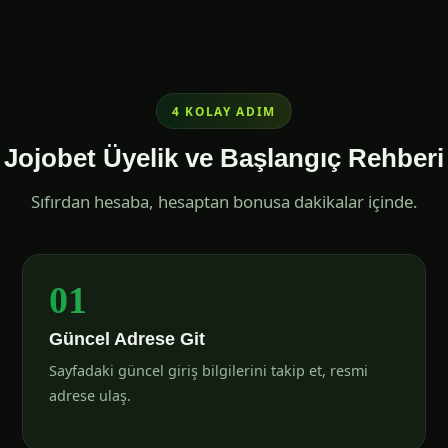
4 KOLAY ADIM
Jojobet Üyelik ve Başlangıç Rehberi
Sıfırdan hesaba, hesaptan bonusa dakikalar içinde.
01
Güncel Adrese Git
Sayfadaki güncel giriş bilgilerini takip et, resmi
adrese ulaş.