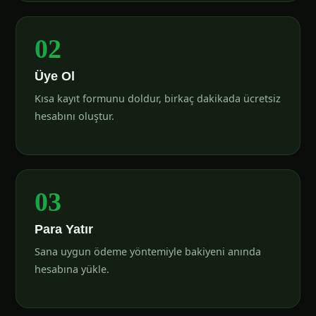
02
Üye Ol
Kısa kayıt formunu doldur, birkaç dakikada ücretsiz
hesabını oluştur.
03
Para Yatır
Sana uygun ödeme yöntemiyle bakiyeni anında
hesabına yükle.