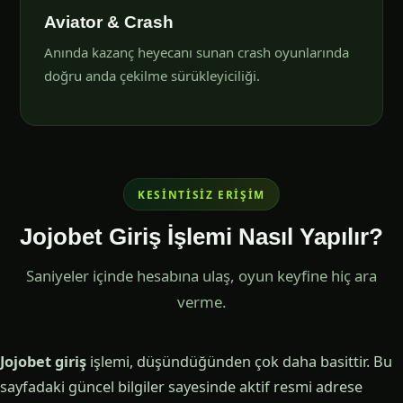
Aviator & Crash
Anında kazanç heyecanı sunan crash oyunlarında
doğru anda çekilme sürükleyiciliği.
KESINTISIZ ERIŞIM
Jojobet Giriş İşlemi Nasıl Yapılır?
Saniyeler içinde hesabına ulaş, oyun keyfine hiç ara
verme.
Jojobet giriş
işlemi, düşündüğünden çok daha basittir. Bu
sayfadaki güncel bilgiler sayesinde aktif resmi adrese