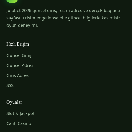
Jojobet 2026 güncel giriş, resmi adres ve gerçek bağlantı
sayfası. Erişim engellense bile güncel bilgilerle kesintisiz
oyun deneyimi.
Hızlı Erişim
Güncel Giriş
Güncel Adres
Giriş Adresi
SSS
Oyunlar
Slot & Jackpot
Canlı Casino