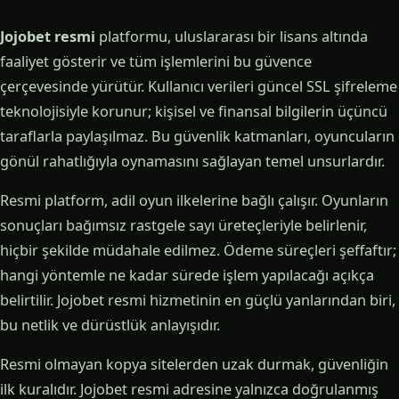
Jojobet resmi
platformu, uluslararası bir lisans altında
faaliyet gösterir ve tüm işlemlerini bu güvence
çerçevesinde yürütür. Kullanıcı verileri güncel SSL şifreleme
teknolojisiyle korunur; kişisel ve finansal bilgilerin üçüncü
taraflarla paylaşılmaz. Bu güvenlik katmanları, oyuncuların
gönül rahatlığıyla oynamasını sağlayan temel unsurlardır.
Resmi platform, adil oyun ilkelerine bağlı çalışır. Oyunların
sonuçları bağımsız rastgele sayı üreteçleriyle belirlenir,
hiçbir şekilde müdahale edilmez. Ödeme süreçleri şeffaftır;
hangi yöntemle ne kadar sürede işlem yapılacağı açıkça
belirtilir. Jojobet resmi hizmetinin en güçlü yanlarından biri,
bu netlik ve dürüstlük anlayışıdır.
Resmi olmayan kopya sitelerden uzak durmak, güvenliğin
ilk kuralıdır. Jojobet resmi adresine yalnızca doğrulanmış