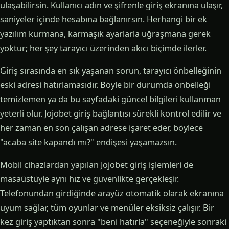
ulaşabilirsin. Kullanıcı adın ve şifrenle giriş ekranına ulaşır,
saniyeler içinde hesabına bağlanırsın. Herhangi bir ek
yazılım kurmana, karmaşık ayarlarla uğraşmana gerek
yoktur; her şey tarayıcı üzerinden akıcı biçimde ilerler.
Giriş sırasında en sık yaşanan sorun, tarayıcı önbelleğinin
eski adresi hatırlamasıdır. Böyle bir durumda önbelleği
temizlemen ya da bu sayfadaki güncel bilgileri kullanman
yeterli olur. Jojobet giriş bağlantısı sürekli kontrol edilir ve
her zaman en son çalışan adrese işaret eder, böylece
"acaba site kapandı mı?" endişesi yaşamazsın.
Mobil cihazlardan yapılan Jojobet giriş işlemleri de
masaüstüyle aynı hız ve güvenlikte gerçekleşir.
Telefonundan girdiğinde arayüz otomatik olarak ekranına
uyum sağlar, tüm oyunlar ve menüler eksiksiz çalışır. Bir
kez giriş yaptıktan sonra "beni hatırla" seçeneğiyle sonraki