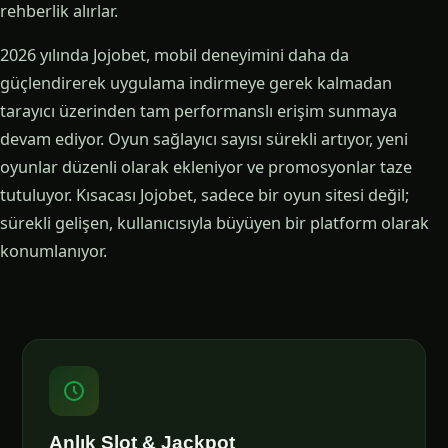
rehberlik alırlar.
2026 yılında Jojobet, mobil deneyimini daha da
güçlendirerek uygulama indirmeye gerek kalmadan
tarayıcı üzerinden tam performanslı erişim sunmaya
devam ediyor. Oyun sağlayıcı sayısı sürekli artıyor, yeni
oyunlar düzenli olarak ekleniyor ve promosyonlar taze
tutuluyor. Kısacası Jojobet, sadece bir oyun sitesi değil;
sürekli gelişen, kullanıcısıyla büyüyen bir platform olarak
konumlanıyor.
Anlık Slot & Jackpot