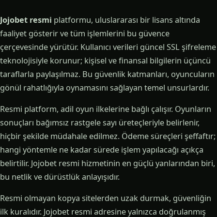
Jojobet resmi
platformu, uluslararası bir lisans altında
faaliyet gösterir ve tüm işlemlerini bu güvence
çerçevesinde yürütür. Kullanıcı verileri güncel SSL şifreleme
teknolojisiyle korunur; kişisel ve finansal bilgilerin üçüncü
taraflarla paylaşılmaz. Bu güvenlik katmanları, oyuncuların
gönül rahatlığıyla oynamasını sağlayan temel unsurlardır.
Resmi platform, adil oyun ilkelerine bağlı çalışır. Oyunların
sonuçları bağımsız rastgele sayı üreteçleriyle belirlenir,
hiçbir şekilde müdahale edilmez. Ödeme süreçleri şeffaftır;
hangi yöntemle ne kadar sürede işlem yapılacağı açıkça
belirtilir. Jojobet resmi hizmetinin en güçlü yanlarından biri,
bu netlik ve dürüstlük anlayışıdır.
Resmi olmayan kopya sitelerden uzak durmak, güvenliğin
ilk kuralıdır. Jojobet resmi adresine yalnızca doğrulanmış