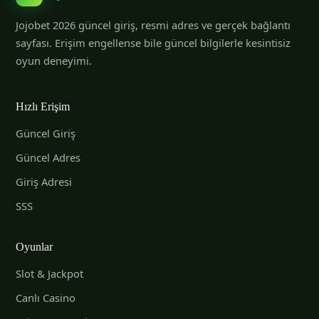
Jojobet 2026 güncel giriş, resmi adres ve gerçek bağlantı
sayfası. Erişim engellense bile güncel bilgilerle kesintisiz
oyun deneyimi.
Hızlı Erişim
Güncel Giriş
Güncel Adres
Giriş Adresi
SSS
Oyunlar
Slot & Jackpot
Canlı Casino