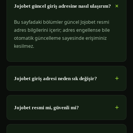
Jojobet güncel giriş adresine nasıl ulaşırım?
Bu sayfadaki bölümler güncel Jojobet resmi
adres bilgilerini içerir; adres engellense bile
otomatik güncelleme sayesinde erişiminiz
kesilmez.
Jojobet giriş adresi neden sık değişir?
Jojobet resmi mi, güvenli mi?