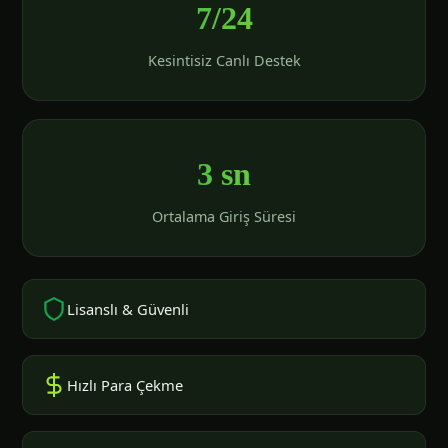
7/24
Kesintisiz Canlı Destek
3 sn
Ortalama Giriş Süresi
Lisanslı & Güvenli
Hızlı Para Çekme