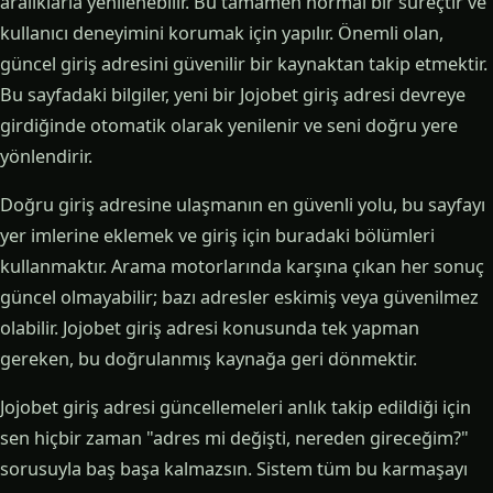
aralıklarla yenilenebilir. Bu tamamen normal bir süreçtir ve
kullanıcı deneyimini korumak için yapılır. Önemli olan,
güncel giriş adresini güvenilir bir kaynaktan takip etmektir.
Bu sayfadaki bilgiler, yeni bir Jojobet giriş adresi devreye
girdiğinde otomatik olarak yenilenir ve seni doğru yere
yönlendirir.
Doğru giriş adresine ulaşmanın en güvenli yolu, bu sayfayı
yer imlerine eklemek ve giriş için buradaki bölümleri
kullanmaktır. Arama motorlarında karşına çıkan her sonuç
güncel olmayabilir; bazı adresler eskimiş veya güvenilmez
olabilir. Jojobet giriş adresi konusunda tek yapman
gereken, bu doğrulanmış kaynağa geri dönmektir.
Jojobet giriş adresi güncellemeleri anlık takip edildiği için
sen hiçbir zaman "adres mi değişti, nereden gireceğim?"
sorusuyla baş başa kalmazsın. Sistem tüm bu karmaşayı