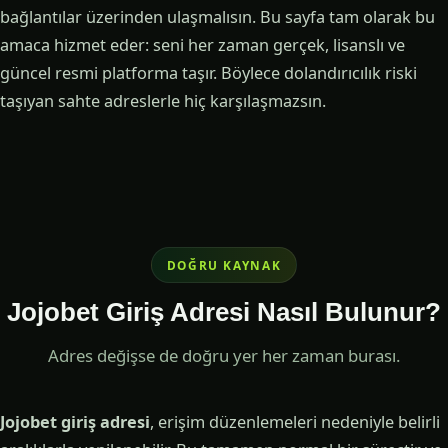
bağlantılar üzerinden ulaşmalısın. Bu sayfa tam olarak bu
amaca hizmet eder: seni her zaman gerçek, lisanslı ve
güncel resmi platforma taşır. Böylece dolandırıcılık riski
taşıyan sahte adreslerle hiç karşılaşmazsın.
DOĞRU KAYNAK
Jojobet Giriş Adresi Nasıl Bulunur?
Adres değişse de doğru yer her zaman burası.
Jojobet giriş adresi
, erişim düzenlemeleri nedeniyle belirli