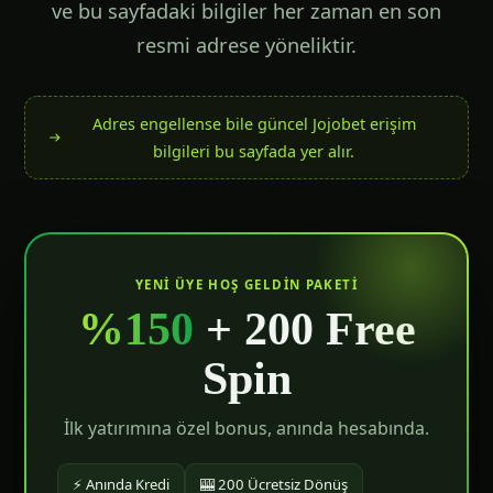
ve bu sayfadaki bilgiler her zaman en son
resmi adrese yöneliktir.
Adres engellense bile güncel Jojobet erişim
bilgileri bu sayfada yer alır.
YENI ÜYE HOŞ GELDIN PAKETI
%150
+ 200 Free
Spin
İlk yatırımına özel bonus, anında hesabında.
⚡ Anında Kredi
🎰 200 Ücretsiz Dönüş