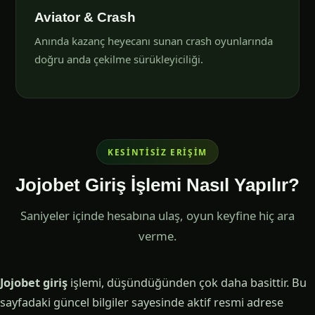
Aviator & Crash
Anında kazanç heyecanı sunan crash oyunlarında
doğru anda çekilme sürükleyiciliği.
KESINTISIZ ERIŞIM
Jojobet Giriş İşlemi Nasıl Yapılır?
Saniyeler içinde hesabına ulaş, oyun keyfine hiç ara
verme.
Jojobet giriş
işlemi, düşündüğünden çok daha basittir. Bu
sayfadaki güncel bilgiler sayesinde aktif resmi adrese