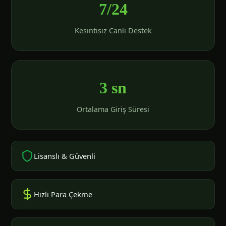
7/24
Kesintisiz Canlı Destek
3 sn
Ortalama Giriş Süresi
Lisanslı & Güvenli
Hızlı Para Çekme