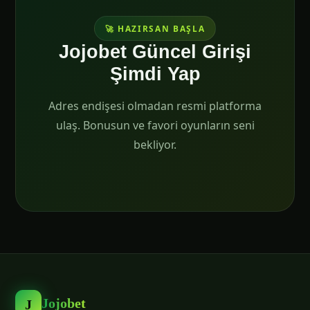
🚀 HAZIRSAN BAŞLA
Jojobet Güncel Girişi
Şimdi Yap
Adres endişesi olmadan resmi platforma
ulaş. Bonusun ve favori oyunların seni
bekliyor.
Jojobet
J