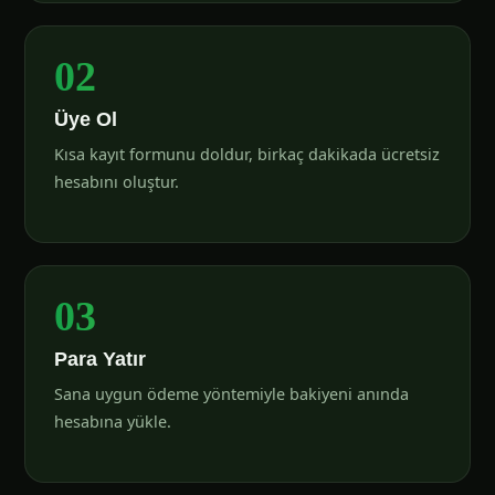
02
Üye Ol
Kısa kayıt formunu doldur, birkaç dakikada ücretsiz
hesabını oluştur.
03
Para Yatır
Sana uygun ödeme yöntemiyle bakiyeni anında
hesabına yükle.