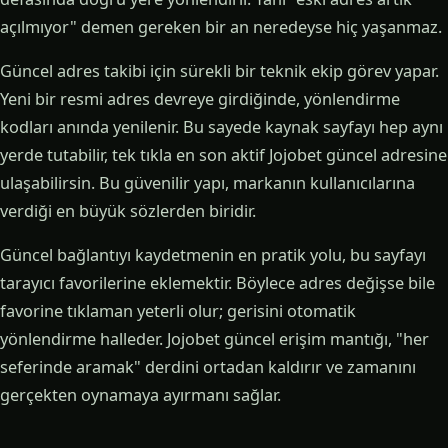
açılmıyor" demen gereken bir an neredeyse hiç yaşanmaz.
Güncel adres takibi için sürekli bir teknik ekip görev yapar.
Yeni bir resmi adres devreye girdiğinde, yönlendirme
kodları anında yenilenir. Bu sayede kaynak sayfayı hep aynı
yerde tutabilir, tek tıkla en son aktif Jojobet güncel adresine
ulaşabilirsin. Bu güvenilir yapı, markanın kullanıcılarına
verdiği en büyük sözlerden biridir.
Güncel bağlantıyı kaydetmenin en pratik yolu, bu sayfayı
tarayıcı favorilerine eklemektir. Böylece adres değişse bile
favorine tıklaman yeterli olur; gerisini otomatik
yönlendirme halleder. Jojobet güncel erişim mantığı, "her
seferinde aramak" derdini ortadan kaldırır ve zamanını
gerçekten oynamaya ayırmanı sağlar.