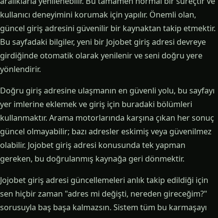
aralıklarla yenilenebilir. Bu tamamen normal bir süreçtir ve
kullanıcı deneyimini korumak için yapılır. Önemli olan,
güncel giriş adresini güvenilir bir kaynaktan takip etmektir.
Bu sayfadaki bilgiler, yeni bir Jojobet giriş adresi devreye
girdiğinde otomatik olarak yenilenir ve seni doğru yere
yönlendirir.
Doğru giriş adresine ulaşmanın en güvenli yolu, bu sayfayı
yer imlerine eklemek ve giriş için buradaki bölümleri
kullanmaktır. Arama motorlarında karşına çıkan her sonuç
güncel olmayabilir; bazı adresler eskimiş veya güvenilmez
olabilir. Jojobet giriş adresi konusunda tek yapman
gereken, bu doğrulanmış kaynağa geri dönmektir.
Jojobet giriş adresi güncellemeleri anlık takip edildiği için
sen hiçbir zaman "adres mi değişti, nereden gireceğim?"
sorusuyla baş başa kalmazsın. Sistem tüm bu karmaşayı