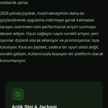
rehberlik alırlar.
2026 yılında Jojobet, mobil deneyimini daha da
güçlendirerek uygulama indirmeye gerek kalmadan
tarayıcı üzerinden tam performanslı erişim sunmaya
devam ediyor. Oyun sağlayıcı sayısı sürekli artıyor, yeni
oyunlar düzenli olarak ekleniyor ve promosyonlar taze
tutuluyor. Kısacası Jojobet, sadece bir oyun sitesi değil;
sürekli gelişen, kullanıcısıyla büyüyen bir platform olarak
konumlanıyor.
Anlık Slot & Jackpot