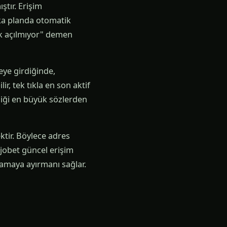
ştır. Erişim
ka planda otomatik
tık açılmıyor" demen
eye girdiğinde,
r, tek tıkla en son aktif
rdiği en büyük sözlerden
ktir. Böylece adres
ojobet güncel erişim
amaya ayırmanı sağlar.