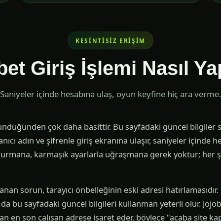
KESINTISIZ ERIŞIM
bet Giriş İşlemi Nasıl Yap
Saniyeler içinde hesabına ulaş, oyun keyfine hiç ara verme
ündüğünden çok daha basittir. Bu sayfadaki güncel bilgiler 
anıcı adın ve şifrenle giriş ekranına ulaşır, saniyeler içinde 
 kurmana, karmaşık ayarlarla uğraşmana gerek yoktur; her ş
şanan sorun, tarayıcı önbelleğinin eski adresi hatırlamasıdı
a bu sayfadaki güncel bilgileri kullanman yeterli olur. Jojobe
man en son çalışan adrese işaret eder, böylece "acaba site ka