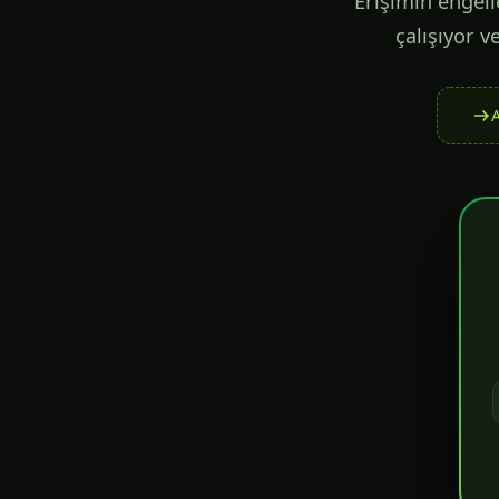
Erişimin engell
çalışıyor v
A