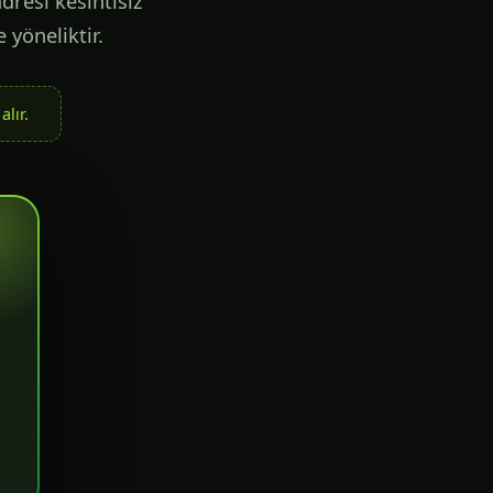
dresi kesintisiz
 yöneliktir.
lır.