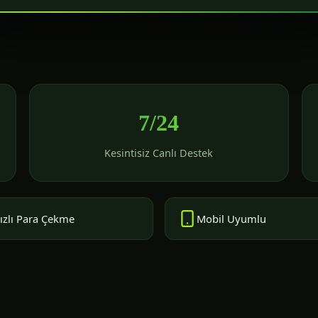
7/24
Kesintisiz Canlı Destek
ızlı Para Çekme
Mobil Uyumlu