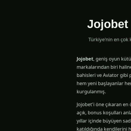
Jojobet
Türkiye'nin en çok
Jojobet
, geniş oyun kütü
markalarından biri halin
bahisleri ve Aviator gib
hem yeni başlayanlar hem
kurgulanmış.
Jojobet'i öne çıkaran en ö
açık, bonus koşulları anl
yıllar içinde büyüyen sad
katıldığında kendilerini 