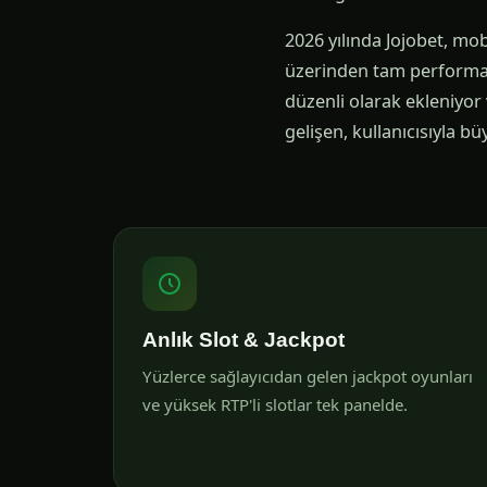
2026 yılında Jojobet, m
üzerinden tam performans
düzenli olarak ekleniyor 
gelişen, kullanıcısıyla 
Anlık Slot & Jackpot
Yüzlerce sağlayıcıdan gelen jackpot oyunları
ve yüksek RTP'li slotlar tek panelde.