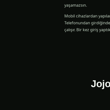
yaşamazsın.
Mobil cihazlardan yapılan
Telefonundan girdiğinde
çalışır. Bir kez giriş yap
Jojo