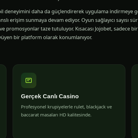
obil deneyimini daha da güçlendirerek uygulama indirmeye g
lı erişim sunmaya devam ediyor. Oyun sağlayıcı sayısı sürek
ve promosyonlar taze tutuluyor. Kısacası Jojobet, sadece bir 
büyüyen bir platform olarak konumlanıyor.
Gerçek Canlı Casino
Profesyonel krupiyelerle rulet, blackjack ve
baccarat masaları HD kalitesinde.