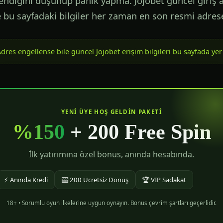
endiğini düşünüp panik yapma. Jojobet güncel giriş a
e bu sayfadaki bilgiler her zaman en son resmi adrese
dres engellense bile güncel Jojobet erişim bilgileri bu sayfada yer a
YENI ÜYE HOŞ GELDIN PAKETI
%150
+ 200 Free Spin
İlk yatırımına özel bonus, anında hesabında.
⚡ Anında Kredi
🎰 200 Ücretsiz Dönüş
🏆 VIP Sadakat
18+ • Sorumlu oyun ilkelerine uygun oynayın. Bonus çevrim şartları geçerlidir.