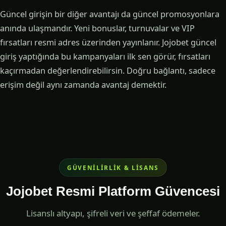
Güncel girişin bir diğer avantajı da güncel promosyonlara
anında ulaşmandır. Yeni bonuslar, turnuvalar ve VIP
fırsatları resmi adres üzerinden yayınlanır. Jojobet güncel
giriş yaptığında bu kampanyaları ilk sen görür, fırsatları
kaçırmadan değerlendirebilirsin. Doğru bağlantı, sadece
erişim değil aynı zamanda avantaj demektir.
GÜVENILIRLIK & LISANS
Jojobet Resmi Platform Güvencesi
Lisanslı altyapı, şifreli veri ve şeffaf ödemeler.