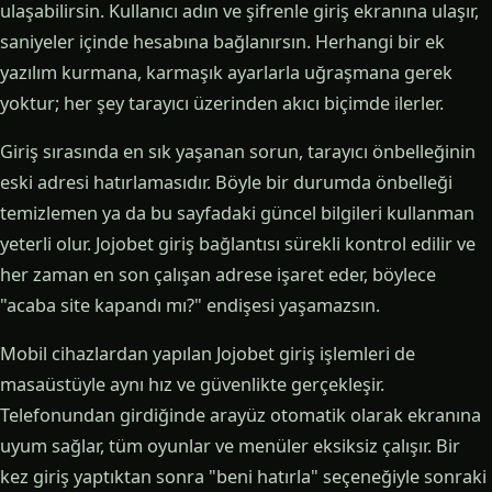
ulaşabilirsin. Kullanıcı adın ve şifrenle giriş ekranına ulaşır,
saniyeler içinde hesabına bağlanırsın. Herhangi bir ek
yazılım kurmana, karmaşık ayarlarla uğraşmana gerek
yoktur; her şey tarayıcı üzerinden akıcı biçimde ilerler.
Giriş sırasında en sık yaşanan sorun, tarayıcı önbelleğinin
eski adresi hatırlamasıdır. Böyle bir durumda önbelleği
temizlemen ya da bu sayfadaki güncel bilgileri kullanman
yeterli olur. Jojobet giriş bağlantısı sürekli kontrol edilir ve
her zaman en son çalışan adrese işaret eder, böylece
"acaba site kapandı mı?" endişesi yaşamazsın.
Mobil cihazlardan yapılan Jojobet giriş işlemleri de
masaüstüyle aynı hız ve güvenlikte gerçekleşir.
Telefonundan girdiğinde arayüz otomatik olarak ekranına
uyum sağlar, tüm oyunlar ve menüler eksiksiz çalışır. Bir
kez giriş yaptıktan sonra "beni hatırla" seçeneğiyle sonraki