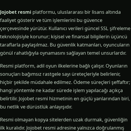
Jojobet resmi
platformu, uluslararası bir lisans altında
faaliyet gösterir ve tüm işlemlerini bu güvence
çerçevesinde yürütür. Kullanıcı verileri güncel SSL şifreleme
teknolojisiyle korunur; kişisel ve finansal bilgilerin üçüncü
taraflarla paylaşılmaz. Bu güvenlik katmanları, oyuncuların
gönül rahatlığıyla oynamasını sağlayan temel unsurlardır.
Resmi platform, adil oyun ilkelerine bağlı çalışır. Oyunların
sonuçları bağımsız rastgele sayı üreteçleriyle belirlenir,
hiçbir şekilde müdahale edilmez. Ödeme süreçleri şeffaftır;
hangi yöntemle ne kadar sürede işlem yapılacağı açıkça
belirtilir. Jojobet resmi hizmetinin en güçlü yanlarından biri,
bu netlik ve dürüstlük anlayışıdır.
Resmi olmayan kopya sitelerden uzak durmak, güvenliğin
ilk kuralıdır. Jojobet resmi adresine yalnızca doğrulanmış