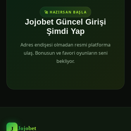
🚀 HAZIRSAN BAŞLA
Jojobet Güncel Girişi
Şimdi Yap
Adres endişesi olmadan resmi platforma
ulaş. Bonusun ve favori oyunların seni
bekliyor.
Jojobet
J