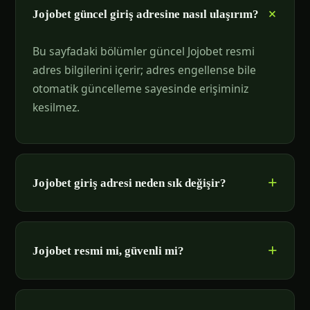
Jojobet güncel giriş adresine nasıl ulaşırım?
Bu sayfadaki bölümler güncel Jojobet resmi
adres bilgilerini içerir; adres engellense bile
otomatik güncelleme sayesinde erişiminiz
kesilmez.
Jojobet giriş adresi neden sık değişir?
Jojobet resmi mi, güvenli mi?