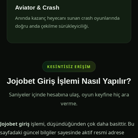
Aviator & Crash
Anında kazanç heyecanı sunan crash oyunlarında
doğru anda çekilme sürükleyiciliği.
KESINTISIZ ERIŞIM
Jojobet Giriş İşlemi Nasıl Yapılır?
Saniyeler içinde hesabına ulaş, oyun keyfine hiç ara
verme.
Jojobet giriş
işlemi, düşündüğünden çok daha basittir. Bu
sayfadaki güncel bilgiler sayesinde aktif resmi adrese