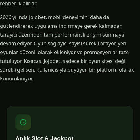
rehberlik alırlar.
2026 yılında Jojobet, mobil deneyimini daha da
güçlendirerek uygulama indirmeye gerek kalmadan
tarayıcı üzerinden tam performanslı erişim sunmaya
devam ediyor. Oyun sağlayıcı sayısı sürekli artıyor, yeni
oyunlar düzenli olarak ekleniyor ve promosyonlar taze
tutuluyor. Kısacası Jojobet, sadece bir oyun sitesi değil;
sürekli gelişen, kullanıcısıyla büyüyen bir platform olarak
konumlanıyor.
Anlık Slot & Jackpot