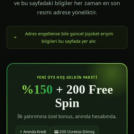
ve bu sayfadaki bilgiler her zaman en son
resmi adrese yöneliktir.
Adres engellense bile güncel Jojobet erişim
bilgileri bu sayfada yer alır.
YENI ÜYE HOŞ GELDIN PAKETI
%150
+ 200 Free
Spin
İlk yatırımına özel bonus, anında hesabında.
⚡ Anında Kredi
🎰 200 Ücretsiz Dönüş