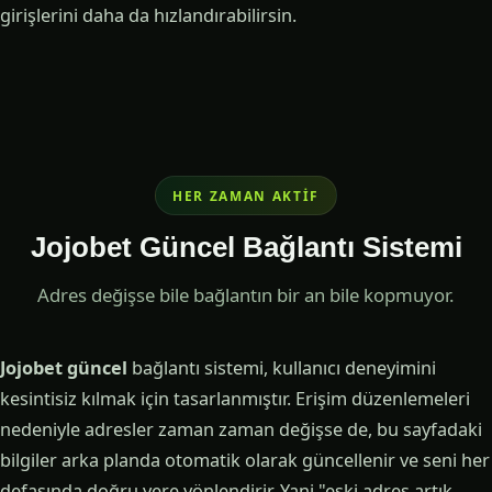
girişlerini daha da hızlandırabilirsin.
HER ZAMAN AKTIF
Jojobet Güncel Bağlantı Sistemi
Adres değişse bile bağlantın bir an bile kopmuyor.
Jojobet güncel
bağlantı sistemi, kullanıcı deneyimini
kesintisiz kılmak için tasarlanmıştır. Erişim düzenlemeleri
nedeniyle adresler zaman zaman değişse de, bu sayfadaki
bilgiler arka planda otomatik olarak güncellenir ve seni her
defasında doğru yere yönlendirir. Yani "eski adres artık