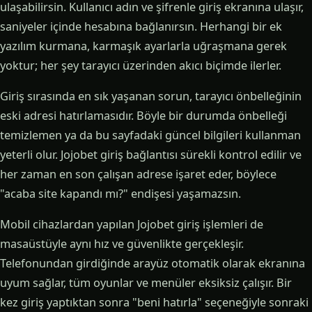
ulaşabilirsin. Kullanıcı adın ve şifrenle giriş ekranına ulaşır,
saniyeler içinde hesabına bağlanırsın. Herhangi bir ek
yazılım kurmana, karmaşık ayarlarla uğraşmana gerek
yoktur; her şey tarayıcı üzerinden akıcı biçimde ilerler.
Giriş sırasında en sık yaşanan sorun, tarayıcı önbelleğinin
eski adresi hatırlamasıdır. Böyle bir durumda önbelleği
temizlemen ya da bu sayfadaki güncel bilgileri kullanman
yeterli olur. Jojobet giriş bağlantısı sürekli kontrol edilir ve
her zaman en son çalışan adrese işaret eder, böylece
"acaba site kapandı mı?" endişesi yaşamazsın.
Mobil cihazlardan yapılan Jojobet giriş işlemleri de
masaüstüyle aynı hız ve güvenlikte gerçekleşir.
Telefonundan girdiğinde arayüz otomatik olarak ekranına
uyum sağlar, tüm oyunlar ve menüler eksiksiz çalışır. Bir
kez giriş yaptıktan sonra "beni hatırla" seçeneğiyle sonraki