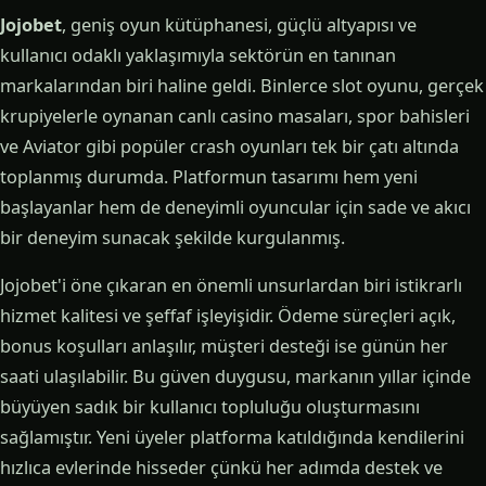
Jojobet
, geniş oyun kütüphanesi, güçlü altyapısı ve
kullanıcı odaklı yaklaşımıyla sektörün en tanınan
markalarından biri haline geldi. Binlerce slot oyunu, gerçek
krupiyelerle oynanan canlı casino masaları, spor bahisleri
ve Aviator gibi popüler crash oyunları tek bir çatı altında
toplanmış durumda. Platformun tasarımı hem yeni
başlayanlar hem de deneyimli oyuncular için sade ve akıcı
bir deneyim sunacak şekilde kurgulanmış.
Jojobet'i öne çıkaran en önemli unsurlardan biri istikrarlı
hizmet kalitesi ve şeffaf işleyişidir. Ödeme süreçleri açık,
bonus koşulları anlaşılır, müşteri desteği ise günün her
saati ulaşılabilir. Bu güven duygusu, markanın yıllar içinde
büyüyen sadık bir kullanıcı topluluğu oluşturmasını
sağlamıştır. Yeni üyeler platforma katıldığında kendilerini
hızlıca evlerinde hisseder çünkü her adımda destek ve