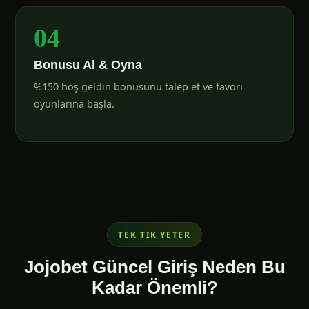
04
Bonusu Al & Oyna
%150 hoş geldin bonusunu talep et ve favori
oyunlarına başla.
TEK TIK YETER
Jojobet Güncel Giriş Neden Bu
Kadar Önemli?