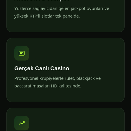
Yüzlerce sağlayıcıdan gelen jackpot oyunları ve
yüksek RTP'li slotlar tek panelde.
Gerçek Canlı Casino
Profesyonel krupiyelerle rulet, blackjack ve
baccarat masaları HD kalitesinde.