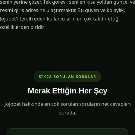
senin yerine çözer. Tek görevi, seni en kısa yoldan güncel ve
resmi giriş adresine ulaştırmaktır. Bu güven ve kolaylık,
Jojobet'i tercih eden kullanıcıların en çok takdir ettiği
özelliklerden biridir.
SIKÇA SORULAN SORULAR
Merak Ettiğin Her Şey
Jojobet hakkında en çok sorulan soruların net cevapları
burada.