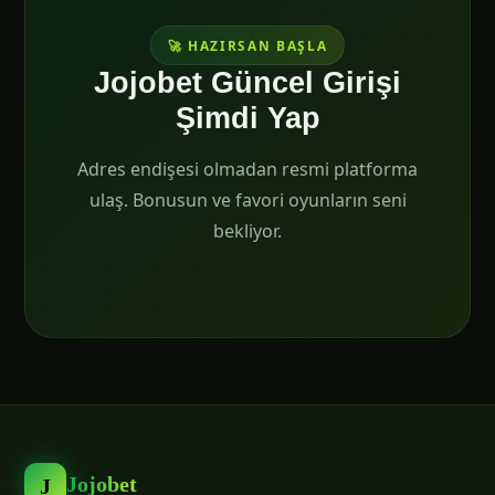
🚀 HAZIRSAN BAŞLA
Jojobet Güncel Girişi
Şimdi Yap
Adres endişesi olmadan resmi platforma
ulaş. Bonusun ve favori oyunların seni
bekliyor.
Jojobet
J