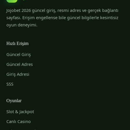
Jojobet 2026 güncel giriş, resmi adres ve gerçek bağlantı
sayfası. Erişim engellense bile güncel bilgilerle kesintisiz
oyun deneyimi.
Hızlı Erişim
Güncel Giriş
Güncel Adres
Giriş Adresi
SSS
Oyunlar
Slot & Jackpot
Canlı Casino