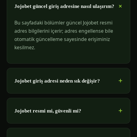
Jojobet güncel giriş adresine nasıl ulaşırım?
Bu sayfadaki bölümler güncel Jojobet resmi
adres bilgilerini içerir; adres engellense bile
otomatik güncelleme sayesinde erişiminiz
kesilmez.
Jojobet giriş adresi neden sık değişir?
Jojobet resmi mi, güvenli mi?