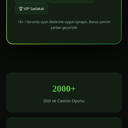
🏆 VIP Sadakat
18+ • Sorumlu oyun ilkelerine uygun oynayın. Bonus çevrim
şartları geçerlidir.
2000+
Slot ve Casino Oyunu