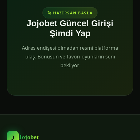
🚀 HAZIRSAN BAŞLA
Jojobet Güncel Girişi
Şimdi Yap
Adres endişesi olmadan resmi platforma
ulaş. Bonusun ve favori oyunların seni
bekliyor.
Jojobet
J