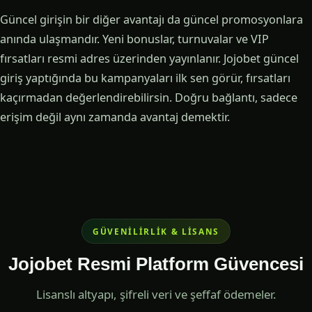
Güncel girişin bir diğer avantajı da güncel promosyonlara
anında ulaşmandır. Yeni bonuslar, turnuvalar ve VIP
fırsatları resmi adres üzerinden yayınlanır. Jojobet güncel
giriş yaptığında bu kampanyaları ilk sen görür, fırsatları
kaçırmadan değerlendirebilirsin. Doğru bağlantı, sadece
erişim değil aynı zamanda avantaj demektir.
GÜVENILIRLIK & LISANS
Jojobet Resmi Platform Güvencesi
Lisanslı altyapı, şifreli veri ve şeffaf ödemeler.