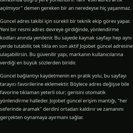
açılmıyor" demen gereken bir an neredeyse hiç yaşanmaz.
Güncel adres takibi için sürekli bir teknik ekip görev yapar.
Yeni bir resmi adres devreye girdiğinde, yönlendirme
kodları anında yenilenir. Bu sayede kaynak sayfayı hep aynı
yerde tutabilir, tek tıkla en son aktif Jojobet güncel adresine
ulaşabilirsin. Bu güvenilir yapı, markanın kullanıcılarına
verdiği en büyük sözlerden biridir.
Güncel bağlantıyı kaydetmenin en pratik yolu, bu sayfayı
tarayıcı favorilerine eklemektir. Böylece adres değişse bile
favorine tıklaman yeterli olur; gerisini otomatik
yönlendirme halleder. Jojobet güncel erişim mantığı, "her
seferinde aramak" derdini ortadan kaldırır ve zamanını
gerçekten oynamaya ayırmanı sağlar.