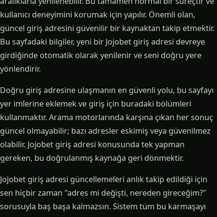
aralıklarla yenilenebilir. Bu tamamen normal bir süreçtir ve
kullanıcı deneyimini korumak için yapılır. Önemli olan,
güncel giriş adresini güvenilir bir kaynaktan takip etmektir.
Bu sayfadaki bilgiler, yeni bir Jojobet giriş adresi devreye
girdiğinde otomatik olarak yenilenir ve seni doğru yere
yönlendirir.
Doğru giriş adresine ulaşmanın en güvenli yolu, bu sayfayı
yer imlerine eklemek ve giriş için buradaki bölümleri
kullanmaktır. Arama motorlarında karşına çıkan her sonuç
güncel olmayabilir; bazı adresler eskimiş veya güvenilmez
olabilir. Jojobet giriş adresi konusunda tek yapman
gereken, bu doğrulanmış kaynağa geri dönmektir.
Jojobet giriş adresi güncellemeleri anlık takip edildiği için
sen hiçbir zaman "adres mi değişti, nereden gireceğim?"
sorusuyla baş başa kalmazsın. Sistem tüm bu karmaşayı