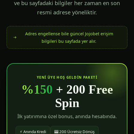
ve bu sayfadaki bilgiler her zaman en son
resmi adrese yöneliktir.
Adres engellense bile güncel Jojobet erişim
bilgileri bu sayfada yer alır.
YENI ÜYE HOŞ GELDIN PAKETI
%150
+ 200 Free
Spin
İlk yatırımına özel bonus, anında hesabında.
⚡ Anında Kredi
🎰 200 Ücretsiz Dönüş