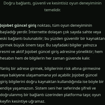
Doğru bağlantı, güvenli ve kesintisiz oyun deneyiminin
temelidir.
Jojobet güncel giriş
noktası, tüm oyun deneyiminin
başladığı yerdir. İnternette dolaşan çok sayıda sahte veya
eski bağlantı bulunabilir; bu yüzden güvenilir bir kaynaktan
girmek büyük önem taşır. Bu sayfadaki bilgiler yalnızca
resmi ve aktif Jojobet güncel giriş adresine yöneliktir; hem
hesabın hem de bilgilerin her zaman güvende kalır.
Yanlış bir adrese girmek, bilgilerinin risk altına girmesine
veya bakiyene ulaşamamana yol açabilir. Jojobet güncel
giriş bilgilerini doğru kaynaktan kullandığında ise böyle bir
endişe yaşamazsın. Sistem seni her seferinde şifreli ve
doğrulanmış bir bağlantı üzerinden platforma taşır, oyun
keyfin kesintiye uğramaz.