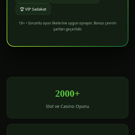
🏆 VIP Sadakat
18+ • Sorumlu oyun ilkelerine uygun oynayın. Bonus çevrim
şartları geçerlidir.
2000+
Slot ve Casino Oyunu