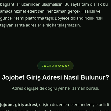
bağlantılar üzerinden ulaşmalısın. Bu sayfa tam olarak bu
amaca hizmet eder: seni her zaman gerçek, lisanslı ve
güncel resmi platforma taşır. Böylece dolandırıcılık riski
taşıyan sahte adreslerle hiç karşılaşmazsın.
DOĞRU KAYNAK
Jojobet Giriş Adresi Nasıl Bulunur?
Adres değişse de doğru yer her zaman burası.
Jojobet giriş adresi
, erişim düzenlemeleri nedeniyle belirli