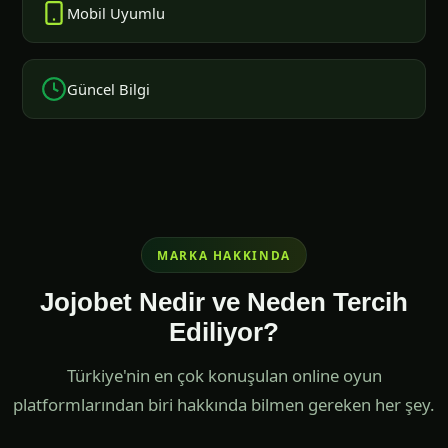
Mobil Uyumlu
Güncel Bilgi
MARKA HAKKINDA
Jojobet Nedir ve Neden Tercih
Ediliyor?
Türkiye'nin en çok konuşulan online oyun
platformlarından biri hakkında bilmen gereken her şey.