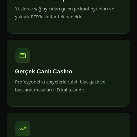
Yüzlerce sağlayıcıdan gelen jackpot oyunları ve
yüksek RTP'li slotlar tek panelde.
Gerçek Canlı Casino
Profesyonel krupiyelerle rulet, blackjack ve
baccarat masaları HD kalitesinde.