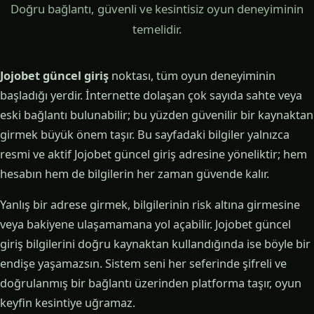
Doğru bağlantı, güvenli ve kesintisiz oyun deneyiminin
temelidir.
Jojobet güncel giriş
noktası, tüm oyun deneyiminin
başladığı yerdir. İnternette dolaşan çok sayıda sahte veya
eski bağlantı bulunabilir; bu yüzden güvenilir bir kaynaktan
girmek büyük önem taşır. Bu sayfadaki bilgiler yalnızca
resmi ve aktif Jojobet güncel giriş adresine yöneliktir; hem
hesabın hem de bilgilerin her zaman güvende kalır.
Yanlış bir adrese girmek, bilgilerinin risk altına girmesine
veya bakiyene ulaşamamana yol açabilir. Jojobet güncel
giriş bilgilerini doğru kaynaktan kullandığında ise böyle bir
endişe yaşamazsın. Sistem seni her seferinde şifreli ve
doğrulanmış bir bağlantı üzerinden platforma taşır, oyun
keyfin kesintiye uğramaz.