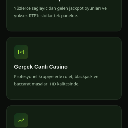
Yüzlerce sağlayıcıdan gelen jackpot oyunları ve
yüksek RTP'li slotlar tek panelde.
Gerçek Canlı Casino
Profesyonel krupiyelerle rulet, blackjack ve
baccarat masaları HD kalitesinde.