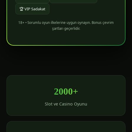
🏆 VIP Sadakat
18+ • Sorumlu oyun ilkelerine uygun oynayın. Bonus çevrim
şartları geçerlidir.
2000+
Slot ve Casino Oyunu