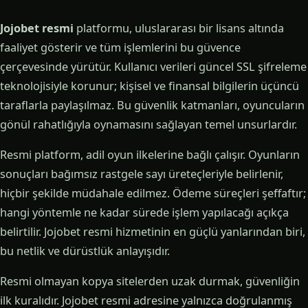
Jojobet resmi
platformu, uluslararası bir lisans altında
faaliyet gösterir ve tüm işlemlerini bu güvence
çerçevesinde yürütür. Kullanıcı verileri güncel SSL şifreleme
teknolojisiyle korunur; kişisel ve finansal bilgilerin üçüncü
taraflarla paylaşılmaz. Bu güvenlik katmanları, oyuncuların
gönül rahatlığıyla oynamasını sağlayan temel unsurlardır.
Resmi platform, adil oyun ilkelerine bağlı çalışır. Oyunların
sonuçları bağımsız rastgele sayı üreteçleriyle belirlenir,
hiçbir şekilde müdahale edilmez. Ödeme süreçleri şeffaftır;
hangi yöntemle ne kadar sürede işlem yapılacağı açıkça
belirtilir. Jojobet resmi hizmetinin en güçlü yanlarından biri,
bu netlik ve dürüstlük anlayışıdır.
Resmi olmayan kopya sitelerden uzak durmak, güvenliğin
ilk kuralıdır. Jojobet resmi adresine yalnızca doğrulanmış