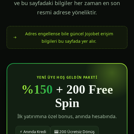
ve bu sayfadaki bilgiler her zaman en son
resmi adrese yöneliktir.
Adres engellense bile güncel Jojobet erişim
bilgileri bu sayfada yer alır.
YENI ÜYE HOŞ GELDIN PAKETI
%150
+ 200 Free
Spin
İlk yatırımına özel bonus, anında hesabında.
⚡ Anında Kredi
🎰 200 Ücretsiz Dönüş