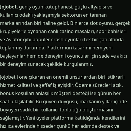
Jojobet
, geniş oyun kütüphanesi, güçlü altyapısı ve
kullanıcı odaklı yaklaşımıyla sektörün en tanınan
markalarından biri haline geldi. Binlerce slot oyunu, gerçek
krupiyelerle oynanan canlı casino masaları, spor bahisleri
ve Aviator gibi popüler crash oyunları tek bir çatı altında
toplanmış durumda. Platformun tasarımı hem yeni
başlayanlar hem de deneyimli oyuncular için sade ve akıcı
bir deneyim sunacak şekilde kurgulanmış.
Jojobet'i öne çıkaran en önemli unsurlardan biri istikrarlı
hizmet kalitesi ve şeffaf işleyişidir. Ödeme süreçleri açık,
bonus koşulları anlaşılır, müşteri desteği ise günün her
saati ulaşılabilir. Bu güven duygusu, markanın yıllar içinde
büyüyen sadık bir kullanıcı topluluğu oluşturmasını
sağlamıştır. Yeni üyeler platforma katıldığında kendilerini
hızlıca evlerinde hisseder çünkü her adımda destek ve