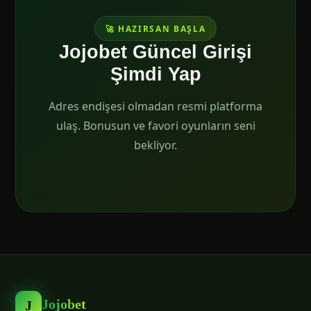
🚀 HAZIRSAN BAŞLA
Jojobet Güncel Girişi
Şimdi Yap
Adres endişesi olmadan resmi platforma
ulaş. Bonusun ve favori oyunların seni
bekliyor.
Jojobet
J