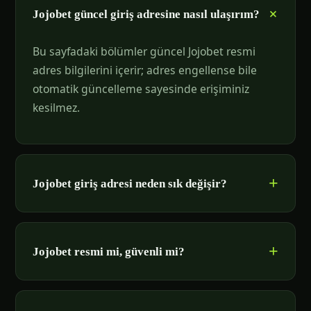
Jojobet güncel giriş adresine nasıl ulaşırım?
Bu sayfadaki bölümler güncel Jojobet resmi
adres bilgilerini içerir; adres engellense bile
otomatik güncelleme sayesinde erişiminiz
kesilmez.
Jojobet giriş adresi neden sık değişir?
Jojobet resmi mi, güvenli mi?