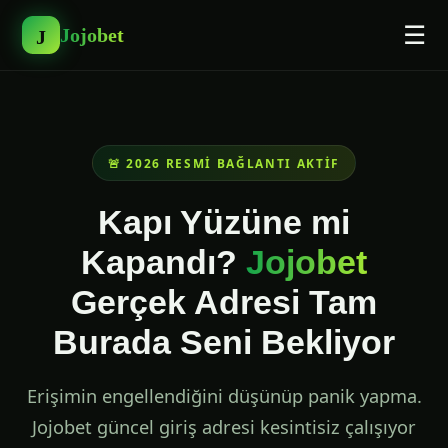
☰
Jojobet
J
🚨 2026 RESMI BAĞLANTI AKTIF
Kapı Yüzüne mi
Kapandı?
Jojobet
Gerçek Adresi Tam
Burada Seni Bekliyor
Erişimin engellendiğini düşünüp panik yapma.
Jojobet güncel giriş adresi kesintisiz çalışıyor