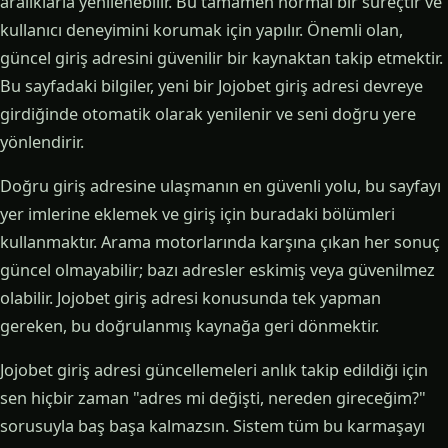
aralıklarla yenilenebilir. Bu tamamen normal bir süreçtir ve
kullanıcı deneyimini korumak için yapılır. Önemli olan,
güncel giriş adresini güvenilir bir kaynaktan takip etmektir.
Bu sayfadaki bilgiler, yeni bir Jojobet giriş adresi devreye
girdiğinde otomatik olarak yenilenir ve seni doğru yere
yönlendirir.
Doğru giriş adresine ulaşmanın en güvenli yolu, bu sayfayı
yer imlerine eklemek ve giriş için buradaki bölümleri
kullanmaktır. Arama motorlarında karşına çıkan her sonuç
güncel olmayabilir; bazı adresler eskimiş veya güvenilmez
olabilir. Jojobet giriş adresi konusunda tek yapman
gereken, bu doğrulanmış kaynağa geri dönmektir.
Jojobet giriş adresi güncellemeleri anlık takip edildiği için
sen hiçbir zaman "adres mi değişti, nereden gireceğim?"
sorusuyla baş başa kalmazsın. Sistem tüm bu karmaşayı