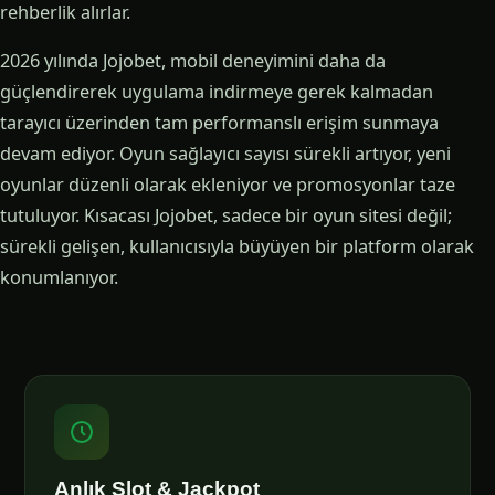
rehberlik alırlar.
2026 yılında Jojobet, mobil deneyimini daha da
güçlendirerek uygulama indirmeye gerek kalmadan
tarayıcı üzerinden tam performanslı erişim sunmaya
devam ediyor. Oyun sağlayıcı sayısı sürekli artıyor, yeni
oyunlar düzenli olarak ekleniyor ve promosyonlar taze
tutuluyor. Kısacası Jojobet, sadece bir oyun sitesi değil;
sürekli gelişen, kullanıcısıyla büyüyen bir platform olarak
konumlanıyor.
Anlık Slot & Jackpot