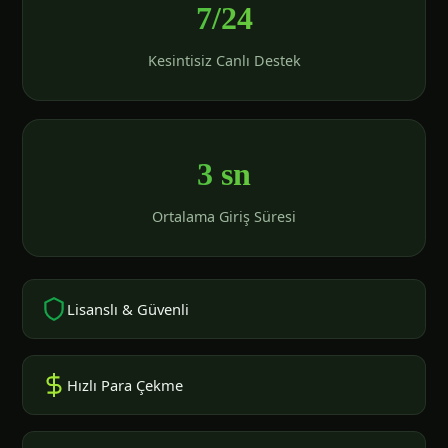
7/24
Kesintisiz Canlı Destek
3 sn
Ortalama Giriş Süresi
Lisanslı & Güvenli
Hızlı Para Çekme