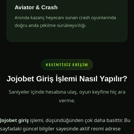
Aviator & Crash
Anında kazanç heyecanı sunan crash oyunlarında
doğru anda çekilme sürükleyiciliği.
KESINTISIZ ERIŞIM
Jojobet Giriş İşlemi Nasıl Yapılır?
Saniyeler içinde hesabına ulaş, oyun keyfine hiç ara
verme.
Jojobet giriş
işlemi, düşündüğünden çok daha basittir. Bu
sayfadaki güncel bilgiler sayesinde aktif resmi adrese