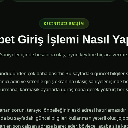
KESINTISIZ ERIŞIM
bet Giriş İşlemi Nasıl Yap
Saniyeler içinde hesabına ulaş, oyun keyfine hiç ara verme
ündüğünden çok daha basittir. Bu sayfadaki güncel bilgiler 
anıcı adın ve şifrenle giriş ekranına ulaşır, saniyeler içinde 
 kurmana, karmaşık ayarlarla uğraşmana gerek yoktur; her ş
şanan sorun, tarayıcı önbelleğinin eski adresi hatırlamasıdı
a bu sayfadaki güncel bilgileri kullanman yeterli olur. Jojobe
man en son çalışan adrese işaret eder, böylece "acaba site ka