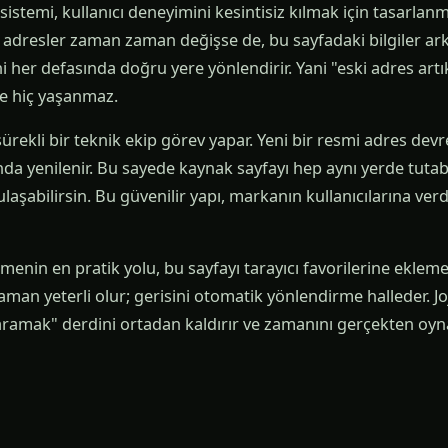
sistemi, kullanıcı deneyimini kesintisiz kılmak için tasarlanmı
 adresler zaman zaman değişse de, bu sayfadaki bilgiler ar
ni her defasında doğru yere yönlendirir. Yani "eski adres ar
e hiç yaşanmaz.
sürekli bir teknik ekip görev yapar. Yeni bir resmi adres devr
a yenilenir. Bu sayede kaynak sayfayı hep aynı yerde tutabili
laşabilirsin. Bu güvenilir yapı, markanın kullanıcılarına ve
enin en pratik yolu, bu sayfayı tarayıcı favorilerine ekleme
laman yeterli olur; gerisini otomatik yönlendirme halleder. J
aramak" derdini ortadan kaldırır ve zamanını gerçekten oyn