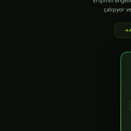
Erişimin engell
çalışıyor v
A