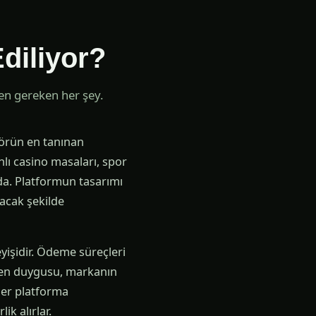
diliyor?
en gereken her şey.
ktörün en tanınan
nlı casino masaları, spor
mda. Platformun tasarımı
acak şekilde
eyişidir. Ödeme süreçleri
güven duygusu, markanın
eler platforma
ik alırlar.