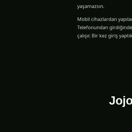
yaşamazsın.
Mobil cihazlardan yapılan
Telefonundan girdiğinde
çalışır. Bir kez giriş yap
Jojo