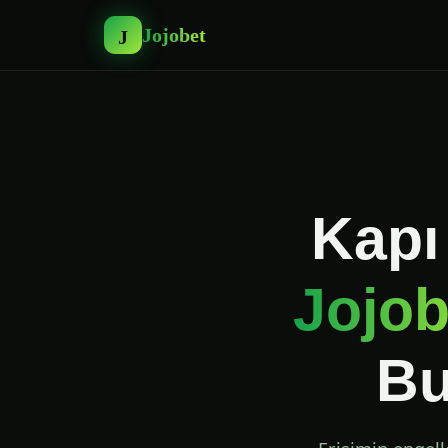
Jojobet
J
Kapı
Jojob
Bu