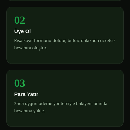
02
Üye Ol
Kısa kayıt formunu doldur, birkaç dakikada ücretsiz
hesabını oluştur.
03
Para Yatır
Sana uygun ödeme yöntemiyle bakiyeni anında
hesabına yükle.