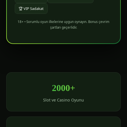
🏆 VIP Sadakat
18+ • Sorumlu oyun ilkelerine uygun oynayın. Bonus çevrim
şartları geçerlidir.
2000+
Slot ve Casino Oyunu