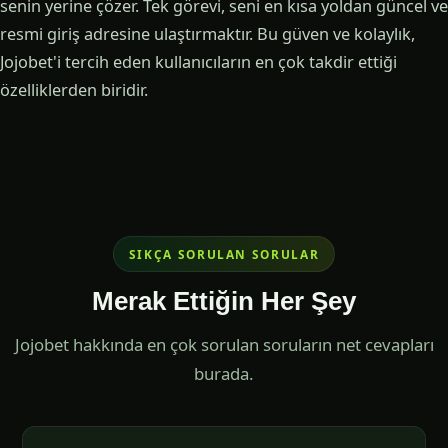
senin yerine çözer. Tek görevi, seni en kısa yoldan güncel ve
resmi giriş adresine ulaştırmaktır. Bu güven ve kolaylık,
Jojobet'i tercih eden kullanıcıların en çok takdir ettiği
özelliklerden biridir.
SIKÇA SORULAN SORULAR
Merak Ettiğin Her Şey
Jojobet hakkında en çok sorulan soruların net cevapları
burada.