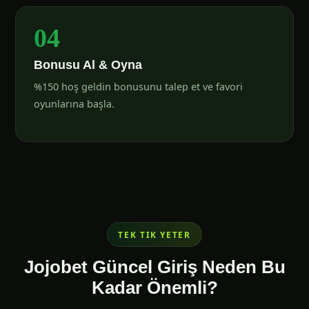
04
Bonusu Al & Oyna
%150 hoş geldin bonusunu talep et ve favori
oyunlarına başla.
TEK TIK YETER
Jojobet Güncel Giriş Neden Bu
Kadar Önemli?