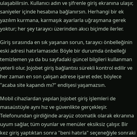
ulaşabilirsin. Kullanıcı adın ve şifrenle giriş ekranına ulaşır,
saniyeler içinde hesabına bağlanırsın. Herhangi bir ek
yazılım kurmana, karmaşık ayarlarla uğraşmana gerek
yoktur; her şey tarayıcı üzerinden akıcı biçimde ilerler.
Giriş sırasında en sık yaşanan sorun, tarayıcı önbelleğinin
eski adresi hatırlamasıdır. Böyle bir durumda önbelleği
temizlemen ya da bu sayfadaki güncel bilgileri kullanman
yeterli olur. Jojobet giriş bağlantısı sürekli kontrol edilir ve
her zaman en son çalışan adrese işaret eder, böylece
"acaba site kapandı mı?" endişesi yaşamazsın.
Mobil cihazlardan yapılan Jojobet giriş işlemleri de
masaüstüyle aynı hız ve güvenlikte gerçekleşir.
Telefonundan girdiğinde arayüz otomatik olarak ekranına
uyum sağlar, tüm oyunlar ve menüler eksiksiz çalışır. Bir
kez giriş yaptıktan sonra "beni hatırla" seçeneğiyle sonraki