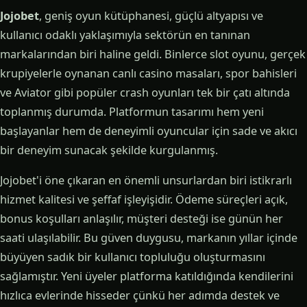
Jojobet
, geniş oyun kütüphanesi, güçlü altyapısı ve
kullanıcı odaklı yaklaşımıyla sektörün en tanınan
markalarından biri haline geldi. Binlerce slot oyunu, gerçek
krupiyelerle oynanan canlı casino masaları, spor bahisleri
ve Aviator gibi popüler crash oyunları tek bir çatı altında
toplanmış durumda. Platformun tasarımı hem yeni
başlayanlar hem de deneyimli oyuncular için sade ve akıcı
bir deneyim sunacak şekilde kurgulanmış.
Jojobet'i öne çıkaran en önemli unsurlardan biri istikrarlı
hizmet kalitesi ve şeffaf işleyişidir. Ödeme süreçleri açık,
bonus koşulları anlaşılır, müşteri desteği ise günün her
saati ulaşılabilir. Bu güven duygusu, markanın yıllar içinde
büyüyen sadık bir kullanıcı topluluğu oluşturmasını
sağlamıştır. Yeni üyeler platforma katıldığında kendilerini
hızlıca evlerinde hisseder çünkü her adımda destek ve