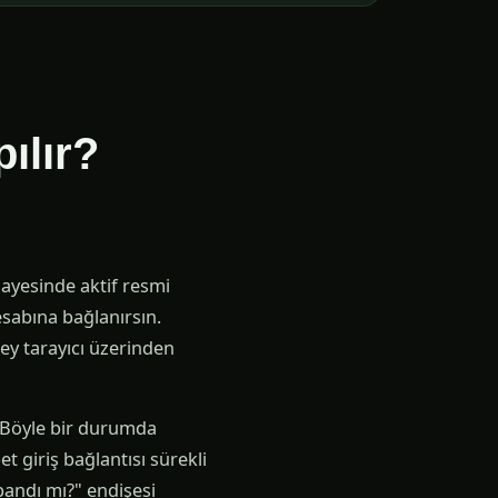
ılır?
.
sayesinde aktif resmi
hesabına bağlanırsın.
ey tarayıcı üzerinden
r. Böyle bir durumda
t giriş bağlantısı sürekli
pandı mı?" endişesi