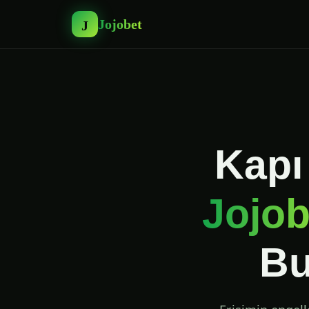
Jojobet
J
Kapı
Jojob
Bu