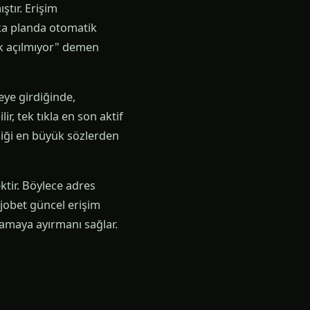
ştır. Erişim
ka planda otomatik
tık açılmıyor" demen
eye girdiğinde,
r, tek tıkla en son aktif
rdiği en büyük sözlerden
ktir. Böylece adres
ojobet güncel erişim
amaya ayırmanı sağlar.