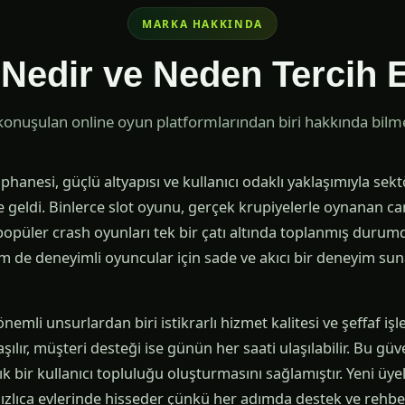
MARKA HAKKINDA
 Nedir ve Neden Tercih E
 konuşulan online oyun platformlarından biri hakkında bilm
phanesi, güçlü altyapısı ve kullanıcı odaklı yaklaşımıyla se
e geldi. Binlerce slot oyunu, gerçek krupiyelerle oynanan ca
i popüler crash oyunları tek bir çatı altında toplanmış duru
 de deneyimli oyuncular için sade ve akıcı bir deneyim sun
nemli unsurlardan biri istikrarlı hizmet kalitesi ve şeffaf işl
aşılır, müşteri desteği ise günün her saati ulaşılabilir. Bu 
ık bir kullanıcı topluluğu oluşturmasını sağlamıştır. Yeni üy
hızlıca evlerinde hisseder çünkü her adımda destek ve rehberl