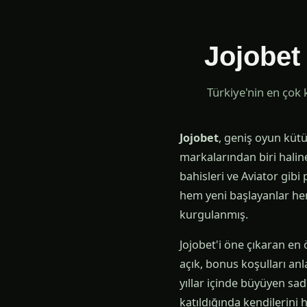
Jojobet
Türkiye'nin en çok
Jojobet
, geniş oyun kütü
markalarından biri halin
bahisleri ve Aviator gib
hem yeni başlayanlar hem
kurgulanmış.
Jojobet'i öne çıkaran en ö
açık, bonus koşulları anl
yıllar içinde büyüyen sad
katıldığında kendilerini 