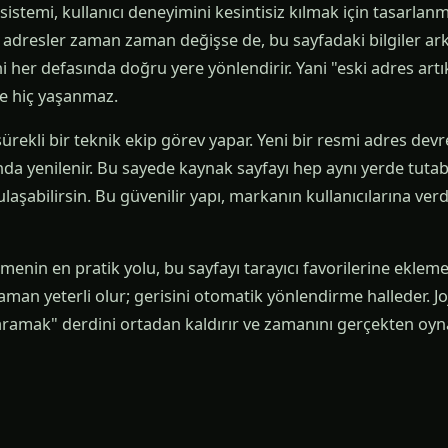
sistemi, kullanıcı deneyimini kesintisiz kılmak için tasarlanmı
 adresler zaman zaman değişse de, bu sayfadaki bilgiler ar
ni her defasında doğru yere yönlendirir. Yani "eski adres ar
e hiç yaşanmaz.
sürekli bir teknik ekip görev yapar. Yeni bir resmi adres devr
a yenilenir. Bu sayede kaynak sayfayı hep aynı yerde tutabili
laşabilirsin. Bu güvenilir yapı, markanın kullanıcılarına ve
enin en pratik yolu, bu sayfayı tarayıcı favorilerine ekleme
laman yeterli olur; gerisini otomatik yönlendirme halleder. J
aramak" derdini ortadan kaldırır ve zamanını gerçekten oyn