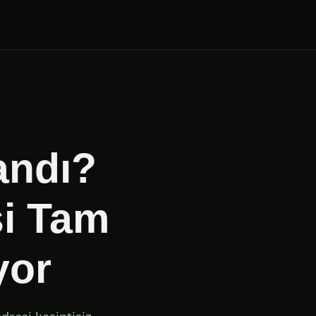
andı?
i Tam
yor