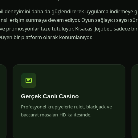
obil deneyimini daha da güçlendirerek uygulama indirmeye g
lı erişim sunmaya devam ediyor. Oyun sağlayıcı sayısı sürek
ve promosyonlar taze tutuluyor. Kısacası Jojobet, sadece bir 
büyüyen bir platform olarak konumlanıyor.
Gerçek Canlı Casino
Profesyonel krupiyelerle rulet, blackjack ve
baccarat masaları HD kalitesinde.