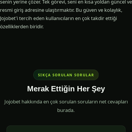
senin yerine çözer. Tek görevi, seni en kısa yoldan güncel ve
resmi giriş adresine ulaştırmaktır. Bu güven ve kolaylık,
Jojobet'i tercih eden kullanıcıların en çok takdir ettiği
özelliklerden biridir.
SIKÇA SORULAN SORULAR
Merak Ettiğin Her Şey
Jojobet hakkında en çok sorulan soruların net cevapları
burada.