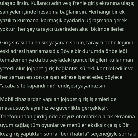
ulaşabilirsin. Kullanıcı adın ve şifrenle giriş ekranına ulaşır,
saniyeler içinde hesabına bağlanırsın. Herhangi bir ek
yazılım kurmana, karmaşık ayarlarla uğraşmana gerek
yoktur; her şey tarayıcı üzerinden akıcı biçimde ilerler.
Giriş sırasında en sık yaşanan sorun, tarayıcı önbelleğinin
eski adresi hatırlamasıdır. Böyle bir durumda önbelleği
temizlemen ya da bu sayfadaki güncel bilgileri kullanman
yeterli olur. Jojobet giriş bağlantısı sürekli kontrol edilir ve
her zaman en son çalışan adrese işaret eder, böylece
"acaba site kapandı mı?" endişesi yaşamazsın.
Mobil cihazlardan yapılan Jojobet giriş işlemleri de
masaüstüyle aynı hız ve güvenlikte gerçekleşir.
Telefonundan girdiğinde arayüz otomatik olarak ekranına
uyum sağlar, tüm oyunlar ve menüler eksiksiz çalışır. Bir
kez giriş yaptıktan sonra "beni hatırla" seçeneğiyle sonraki