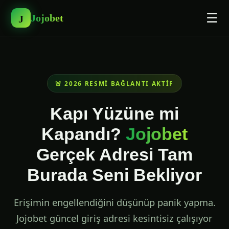
☰
Jojobet
J
🚨 2026 RESMI BAĞLANTI AKTIF
Kapı Yüzüne mi
Kapandı?
Jojobet
Gerçek Adresi Tam
Burada Seni Bekliyor
Erişimin engellendiğini düşünüp panik yapma.
Jojobet güncel giriş adresi kesintisiz çalışıyor