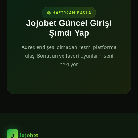
🚀 HAZIRSAN BAŞLA
Jojobet Güncel Girişi
Şimdi Yap
Adres endişesi olmadan resmi platforma
ulaş. Bonusun ve favori oyunların seni
bekliyor.
Jojobet
J