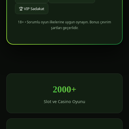
🏆 VIP Sadakat
18+ • Sorumlu oyun ilkelerine uygun oynayın. Bonus çevrim
şartları geçerlidir.
2000+
Slot ve Casino Oyunu