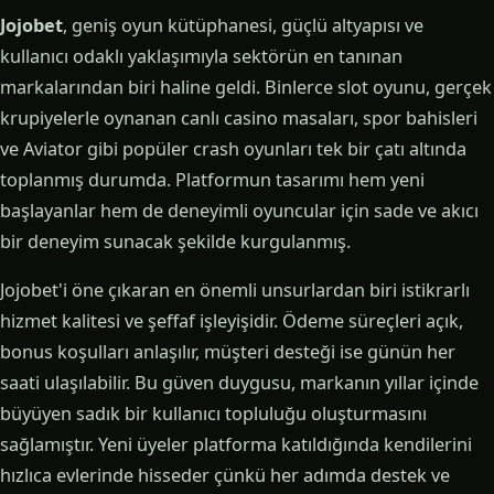
Jojobet
, geniş oyun kütüphanesi, güçlü altyapısı ve
kullanıcı odaklı yaklaşımıyla sektörün en tanınan
markalarından biri haline geldi. Binlerce slot oyunu, gerçek
krupiyelerle oynanan canlı casino masaları, spor bahisleri
ve Aviator gibi popüler crash oyunları tek bir çatı altında
toplanmış durumda. Platformun tasarımı hem yeni
başlayanlar hem de deneyimli oyuncular için sade ve akıcı
bir deneyim sunacak şekilde kurgulanmış.
Jojobet'i öne çıkaran en önemli unsurlardan biri istikrarlı
hizmet kalitesi ve şeffaf işleyişidir. Ödeme süreçleri açık,
bonus koşulları anlaşılır, müşteri desteği ise günün her
saati ulaşılabilir. Bu güven duygusu, markanın yıllar içinde
büyüyen sadık bir kullanıcı topluluğu oluşturmasını
sağlamıştır. Yeni üyeler platforma katıldığında kendilerini
hızlıca evlerinde hisseder çünkü her adımda destek ve