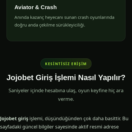
Aviator & Crash
Anında kazanç heyecanı sunan crash oyunlarında
doğru anda çekilme sürükleyiciliği.
KESINTISIZ ERIŞIM
Jojobet Giriş İşlemi Nasıl Yapılır?
Saniyeler içinde hesabına ulaş, oyun keyfine hiç ara
verme.
Jojobet giriş
işlemi, düşündüğünden çok daha basittir. Bu
sayfadaki güncel bilgiler sayesinde aktif resmi adrese