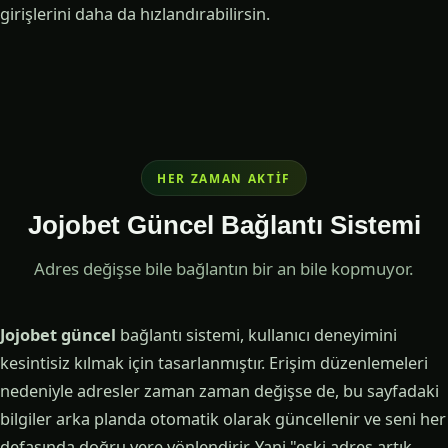
girişlerini daha da hızlandırabilirsin.
HER ZAMAN AKTIF
Jojobet Güncel Bağlantı Sistemi
Adres değişse bile bağlantın bir an bile kopmuyor.
Jojobet güncel
bağlantı sistemi, kullanıcı deneyimini
kesintisiz kılmak için tasarlanmıştır. Erişim düzenlemeleri
nedeniyle adresler zaman zaman değişse de, bu sayfadaki
bilgiler arka planda otomatik olarak güncellenir ve seni her
defasında doğru yere yönlendirir. Yani "eski adres artık