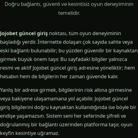
Doğru bağlantı, güvenli ve kesintisiz oyun deneyiminin
temelidir.
Jojobet güncel giriş
noktası, tüm oyun deneyiminin
başladığı yerdir. İnternette dolaşan çok sayıda sahte veya
eski bağlantı bulunabilir; bu yüzden güvenilir bir kaynaktan
girmek büyük önem taşır. Bu sayfadaki bilgiler yalnızca
resmi ve aktif Jojobet güncel giriş adresine yöneliktir; hem
hesabın hem de bilgilerin her zaman güvende kalır.
Yanlış bir adrese girmek, bilgilerinin risk altına girmesine
veya bakiyene ulaşamamana yol açabilir. Jojobet güncel
giriş bilgilerini doğru kaynaktan kullandığında ise böyle bir
endişe yaşamazsın. Sistem seni her seferinde şifreli ve
doğrulanmış bir bağlantı üzerinden platforma taşır, oyun
keyfin kesintiye uğramaz.