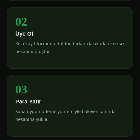
02
Üye Ol
Kısa kayıt formunu doldur, birkaç dakikada ücretsiz
hesabını oluştur.
03
Para Yatır
Sana uygun ödeme yöntemiyle bakiyeni anında
hesabına yükle.