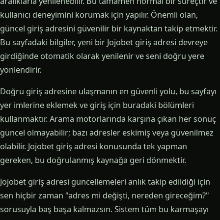
aralıklarla yenilenebilir. Bu tamamen normal bir süreçtir ve
kullanıcı deneyimini korumak için yapılır. Önemli olan,
güncel giriş adresini güvenilir bir kaynaktan takip etmektir.
Bu sayfadaki bilgiler, yeni bir Jojobet giriş adresi devreye
girdiğinde otomatik olarak yenilenir ve seni doğru yere
yönlendirir.
Doğru giriş adresine ulaşmanın en güvenli yolu, bu sayfayı
yer imlerine eklemek ve giriş için buradaki bölümleri
kullanmaktır. Arama motorlarında karşına çıkan her sonuç
güncel olmayabilir; bazı adresler eskimiş veya güvenilmez
olabilir. Jojobet giriş adresi konusunda tek yapman
gereken, bu doğrulanmış kaynağa geri dönmektir.
Jojobet giriş adresi güncellemeleri anlık takip edildiği için
sen hiçbir zaman "adres mi değişti, nereden gireceğim?"
sorusuyla baş başa kalmazsın. Sistem tüm bu karmaşayı