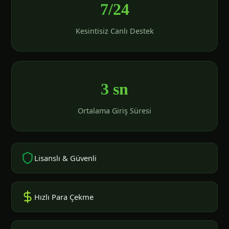
7/24
Kesintisiz Canlı Destek
3 sn
Ortalama Giriş Süresi
Lisanslı & Güvenli
Hızlı Para Çekme