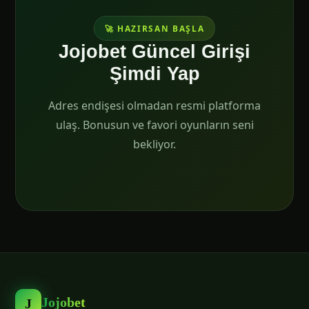
🚀 HAZIRSAN BAŞLA
Jojobet Güncel Girişi
Şimdi Yap
Adres endişesi olmadan resmi platforma
ulaş. Bonusun ve favori oyunların seni
bekliyor.
Jojobet
J