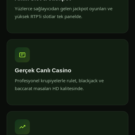
Yüzlerce sağlayıcıdan gelen jackpot oyunları ve
yüksek RTP'li slotlar tek panelde.
Gerçek Canlı Casino
Profesyonel krupiyelerle rulet, blackjack ve
baccarat masaları HD kalitesinde.