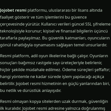
Jojobet resmi
platformu, uluslararası bir lisans altında
faaliyet gösterir ve tüm işlemlerini bu güvence
çerçevesinde yürütür. Kullanıcı verileri güncel SSL şifreleme
teknolojisiyle korunur; kişisel ve finansal bilgilerin üçüncü
taraflarla paylaşılmaz. Bu güvenlik katmanları, oyuncuların
gönül rahatlığıyla oynamasını sağlayan temel unsurlardır.
Resmi platform, adil oyun ilkelerine bağlı çalışır. Oyunların
sonuçları bağımsız rastgele sayı üreteçleriyle belirlenir,
hiçbir şekilde müdahale edilmez. Ödeme süreçleri şeffaftır;
hangi yöntemle ne kadar sürede işlem yapılacağı açıkça
belirtilir. Jojobet resmi hizmetinin en güçlü yanlarından biri,
bu netlik ve dürüstlük anlayışıdır.
Resmi olmayan kopya sitelerden uzak durmak, güvenliğin
ilk kuralıdır. Jojobet resmi adresine yalnızca doğrulanmış