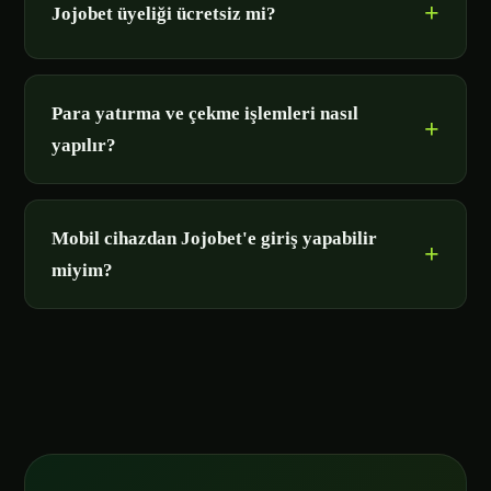
Jojobet üyeliği ücretsiz mi?
Para yatırma ve çekme işlemleri nasıl
yapılır?
Mobil cihazdan Jojobet'e giriş yapabilir
miyim?