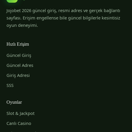
Jojobet 2026 güncel giriş, resmi adres ve gerçek bağlantı
sayfası. Erişim engellense bile güncel bilgilerle kesintisiz
oyun deneyimi.
Hızlı Erişim
Güncel Giriş
Güncel Adres
Giriş Adresi
SSS
Oyunlar
Slot & Jackpot
Canlı Casino