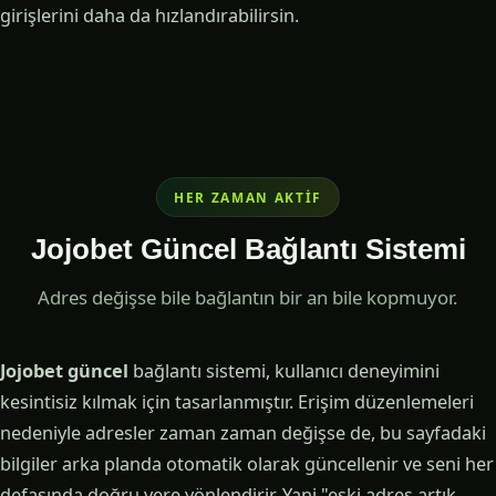
girişlerini daha da hızlandırabilirsin.
HER ZAMAN AKTIF
Jojobet Güncel Bağlantı Sistemi
Adres değişse bile bağlantın bir an bile kopmuyor.
Jojobet güncel
bağlantı sistemi, kullanıcı deneyimini
kesintisiz kılmak için tasarlanmıştır. Erişim düzenlemeleri
nedeniyle adresler zaman zaman değişse de, bu sayfadaki
bilgiler arka planda otomatik olarak güncellenir ve seni her
defasında doğru yere yönlendirir. Yani "eski adres artık