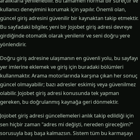
aralıklarla yenilenebilir. Bu tamamen normal bir süreçtir ve
kullanıcı deneyimini korumak için yapılır. Önemli olan,
güncel giriş adresini güvenilir bir kaynaktan takip etmektir.
Bu sayfadaki bilgiler, yeni bir Jojobet giriş adresi devreye
girdiğinde otomatik olarak yenilenir ve seni doğru yere
yönlendirir.
Doğru giriş adresine ulaşmanın en güvenli yolu, bu sayfayı
yer imlerine eklemek ve giriş için buradaki bölümleri
kullanmaktır. Arama motorlarında karşına çıkan her sonuç
güncel olmayabilir; bazı adresler eskimiş veya güvenilmez
olabilir. Jojobet giriş adresi konusunda tek yapman
gereken, bu doğrulanmış kaynağa geri dönmektir.
Jojobet giriş adresi güncellemeleri anlık takip edildiği için
sen hiçbir zaman "adres mi değişti, nereden gireceğim?"
sorusuyla baş başa kalmazsın. Sistem tüm bu karmaşayı