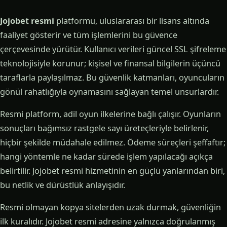
Jojobet resmi
platformu, uluslararası bir lisans altında
faaliyet gösterir ve tüm işlemlerini bu güvence
çerçevesinde yürütür. Kullanıcı verileri güncel SSL şifreleme
teknolojisiyle korunur; kişisel ve finansal bilgilerin üçüncü
taraflarla paylaşılmaz. Bu güvenlik katmanları, oyuncuların
gönül rahatlığıyla oynamasını sağlayan temel unsurlardır.
Resmi platform, adil oyun ilkelerine bağlı çalışır. Oyunların
sonuçları bağımsız rastgele sayı üreteçleriyle belirlenir,
hiçbir şekilde müdahale edilmez. Ödeme süreçleri şeffaftır;
hangi yöntemle ne kadar sürede işlem yapılacağı açıkça
belirtilir. Jojobet resmi hizmetinin en güçlü yanlarından biri,
bu netlik ve dürüstlük anlayışıdır.
Resmi olmayan kopya sitelerden uzak durmak, güvenliğin
ilk kuralıdır. Jojobet resmi adresine yalnızca doğrulanmış