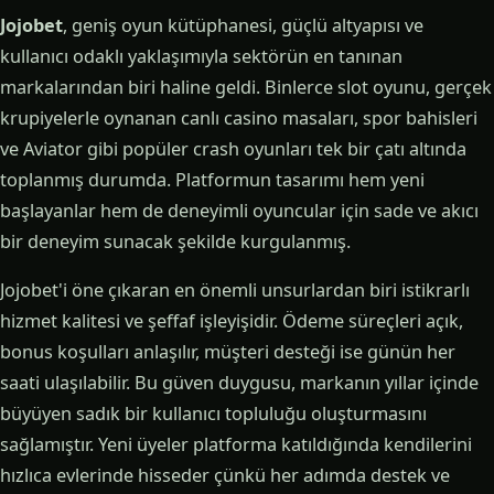
Jojobet
, geniş oyun kütüphanesi, güçlü altyapısı ve
kullanıcı odaklı yaklaşımıyla sektörün en tanınan
markalarından biri haline geldi. Binlerce slot oyunu, gerçek
krupiyelerle oynanan canlı casino masaları, spor bahisleri
ve Aviator gibi popüler crash oyunları tek bir çatı altında
toplanmış durumda. Platformun tasarımı hem yeni
başlayanlar hem de deneyimli oyuncular için sade ve akıcı
bir deneyim sunacak şekilde kurgulanmış.
Jojobet'i öne çıkaran en önemli unsurlardan biri istikrarlı
hizmet kalitesi ve şeffaf işleyişidir. Ödeme süreçleri açık,
bonus koşulları anlaşılır, müşteri desteği ise günün her
saati ulaşılabilir. Bu güven duygusu, markanın yıllar içinde
büyüyen sadık bir kullanıcı topluluğu oluşturmasını
sağlamıştır. Yeni üyeler platforma katıldığında kendilerini
hızlıca evlerinde hisseder çünkü her adımda destek ve