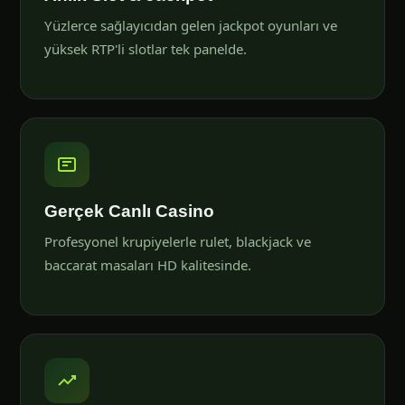
Yüzlerce sağlayıcıdan gelen jackpot oyunları ve
yüksek RTP'li slotlar tek panelde.
Gerçek Canlı Casino
Profesyonel krupiyelerle rulet, blackjack ve
baccarat masaları HD kalitesinde.