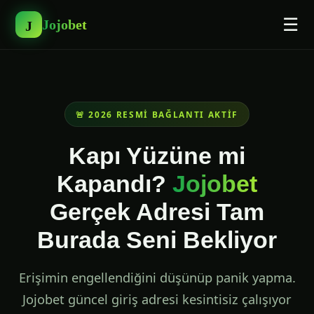
☰
Jojobet
J
🚨 2026 RESMI BAĞLANTI AKTIF
Kapı Yüzüne mi
Kapandı?
Jojobet
Gerçek Adresi Tam
Burada Seni Bekliyor
Erişimin engellendiğini düşünüp panik yapma.
Jojobet güncel giriş adresi kesintisiz çalışıyor