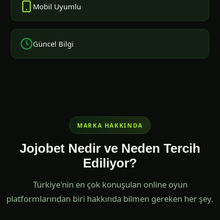
Mobil Uyumlu
Güncel Bilgi
MARKA HAKKINDA
Jojobet Nedir ve Neden Tercih
Ediliyor?
Türkiye'nin en çok konuşulan online oyun
platformlarından biri hakkında bilmen gereken her şey.