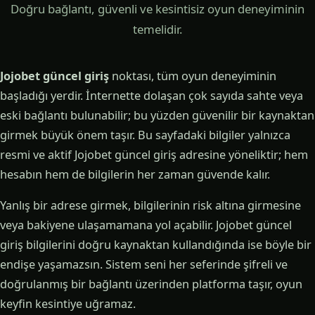
Doğru bağlantı, güvenli ve kesintisiz oyun deneyiminin
temelidir.
Jojobet güncel giriş
noktası, tüm oyun deneyiminin
başladığı yerdir. İnternette dolaşan çok sayıda sahte veya
eski bağlantı bulunabilir; bu yüzden güvenilir bir kaynaktan
girmek büyük önem taşır. Bu sayfadaki bilgiler yalnızca
resmi ve aktif Jojobet güncel giriş adresine yöneliktir; hem
hesabın hem de bilgilerin her zaman güvende kalır.
Yanlış bir adrese girmek, bilgilerinin risk altına girmesine
veya bakiyene ulaşamamana yol açabilir. Jojobet güncel
giriş bilgilerini doğru kaynaktan kullandığında ise böyle bir
endişe yaşamazsın. Sistem seni her seferinde şifreli ve
doğrulanmış bir bağlantı üzerinden platforma taşır, oyun
keyfin kesintiye uğramaz.