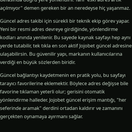
açılmıyor" demen gereken bir an neredeyse hiç yaşanmaz.
Güncel adres takibi için sürekli bir teknik ekip görev yapar.
Yeni bir resmi adres devreye girdiğinde, yönlendirme
kodları anında yenilenir. Bu sayede kaynak sayfayı hep aynı
yerde tutabilir, tek tıkla en son aktif Jojobet güncel adresine
ulaşabilirsin. Bu güvenilir yapı, markanın kullanıcılarına
verdiği en büyük sözlerden biridir.
Güncel bağlantıyı kaydetmenin en pratik yolu, bu sayfayı
tarayıcı favorilerine eklemektir. Böylece adres değişse bile
favorine tıklaman yeterli olur; gerisini otomatik
yönlendirme halleder. Jojobet güncel erişim mantığı, "her
seferinde aramak" derdini ortadan kaldırır ve zamanını
gerçekten oynamaya ayırmanı sağlar.