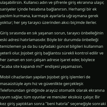
ulaşabilirsin. Kullanıcı adın ve şifrenle giriş ekranına ulaşır,
saniyeler içinde hesabına bağlanırsın. Herhangi bir ek
yazılım kurmana, karmaşık ayarlarla uğraşmana gerek
yoktur; her şey tarayıcı üzerinden akıcı biçimde ilerler.
Giriş sırasında en sık yaşanan sorun, tarayıcı önbelleğinin
eski adresi hatırlamasıdır. Böyle bir durumda önbelleği
temizlemen ya da bu sayfadaki güncel bilgileri kullanman
yeterli olur. Jojobet giriş bağlantısı sürekli kontrol edilir ve
her zaman en son çalışan adrese işaret eder, böylece
"acaba site kapandı mı?" endişesi yaşamazsın.
Mobil cihazlardan yapılan Jojobet giriş işlemleri de
masaüstüyle aynı hız ve güvenlikte gerçekleşir.
Telefonundan girdiğinde arayüz otomatik olarak ekranına
uyum sağlar, tüm oyunlar ve menüler eksiksiz çalışır. Bir
kez giriş yaptıktan sonra "beni hatırla" seçeneğiyle sonraki