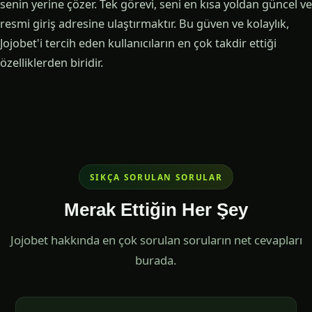
senin yerine çözer. Tek görevi, seni en kısa yoldan güncel ve
resmi giriş adresine ulaştırmaktır. Bu güven ve kolaylık,
Jojobet'i tercih eden kullanıcıların en çok takdir ettiği
özelliklerden biridir.
SIKÇA SORULAN SORULAR
Merak Ettiğin Her Şey
Jojobet hakkında en çok sorulan soruların net cevapları
burada.