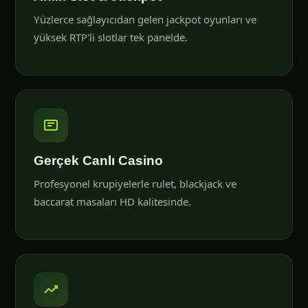
Yüzlerce sağlayıcıdan gelen jackpot oyunları ve
yüksek RTP'li slotlar tek panelde.
Gerçek Canlı Casino
Profesyonel krupiyelerle rulet, blackjack ve
baccarat masaları HD kalitesinde.