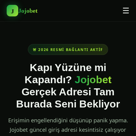
☰
Jojobet
J
🚨 2026 RESMI BAĞLANTI AKTIF
Kapı Yüzüne mi
Kapandı?
Jojobet
Gerçek Adresi Tam
Burada Seni Bekliyor
Erişimin engellendiğini düşünüp panik yapma.
Jojobet güncel giriş adresi kesintisiz çalışıyor