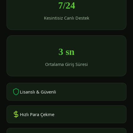
7/24
Kesintisiz Canlı Destek
3 sn
Ortalama Giriş Süresi
Lisanslı & Güvenli
Hızlı Para Çekme