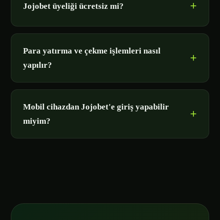
Jojobet üyeliği ücretsiz mi?
Para yatırma ve çekme işlemleri nasıl
yapılır?
Mobil cihazdan Jojobet'e giriş yapabilir
miyim?