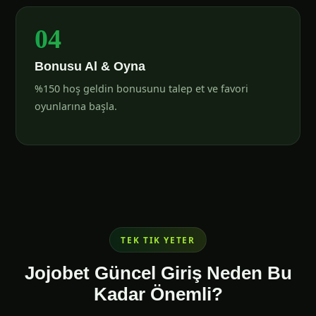
04
Bonusu Al & Oyna
%150 hoş geldin bonusunu talep et ve favori
oyunlarına başla.
TEK TIK YETER
Jojobet Güncel Giriş Neden Bu
Kadar Önemli?