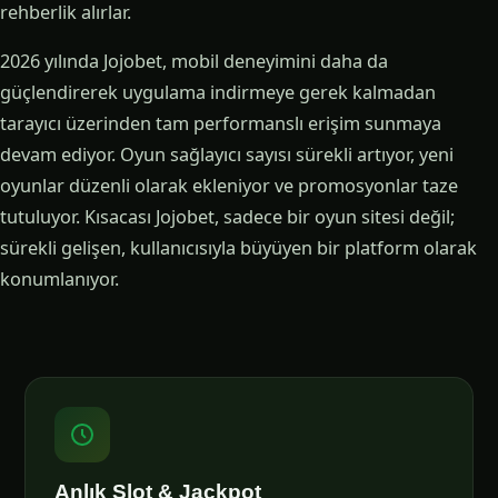
rehberlik alırlar.
2026 yılında Jojobet, mobil deneyimini daha da
güçlendirerek uygulama indirmeye gerek kalmadan
tarayıcı üzerinden tam performanslı erişim sunmaya
devam ediyor. Oyun sağlayıcı sayısı sürekli artıyor, yeni
oyunlar düzenli olarak ekleniyor ve promosyonlar taze
tutuluyor. Kısacası Jojobet, sadece bir oyun sitesi değil;
sürekli gelişen, kullanıcısıyla büyüyen bir platform olarak
konumlanıyor.
Anlık Slot & Jackpot