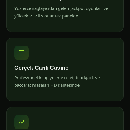
Yüzlerce sağlayıcıdan gelen jackpot oyunları ve
yüksek RTP'li slotlar tek panelde.
Gerçek Canlı Casino
Profesyonel krupiyelerle rulet, blackjack ve
baccarat masaları HD kalitesinde.