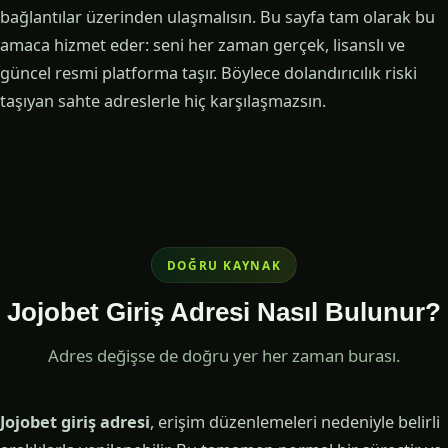
bağlantılar üzerinden ulaşmalısın. Bu sayfa tam olarak bu
amaca hizmet eder: seni her zaman gerçek, lisanslı ve
güncel resmi platforma taşır. Böylece dolandırıcılık riski
taşıyan sahte adreslerle hiç karşılaşmazsın.
DOĞRU KAYNAK
Jojobet Giriş Adresi Nasıl Bulunur?
Adres değişse de doğru yer her zaman burası.
Jojobet giriş adresi
, erişim düzenlemeleri nedeniyle belirli