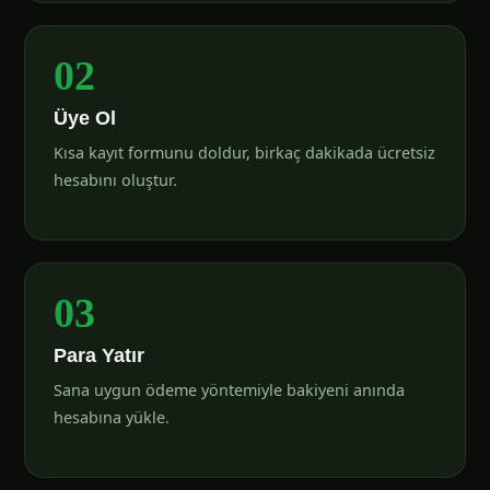
02
Üye Ol
Kısa kayıt formunu doldur, birkaç dakikada ücretsiz
hesabını oluştur.
03
Para Yatır
Sana uygun ödeme yöntemiyle bakiyeni anında
hesabına yükle.