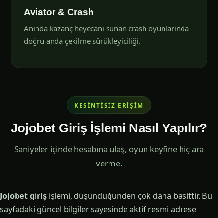
Aviator & Crash
Anında kazanç heyecanı sunan crash oyunlarında
doğru anda çekilme sürükleyiciliği.
KESINTISIZ ERIŞIM
Jojobet Giriş İşlemi Nasıl Yapılır?
Saniyeler içinde hesabına ulaş, oyun keyfine hiç ara
verme.
Jojobet giriş
işlemi, düşündüğünden çok daha basittir. Bu
sayfadaki güncel bilgiler sayesinde aktif resmi adrese