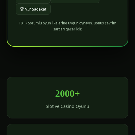
🏆 VIP Sadakat
18+ • Sorumlu oyun ilkelerine uygun oynayın. Bonus çevrim
şartları geçerlidir.
2000+
Slot ve Casino Oyunu