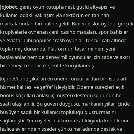
Jojobet
, geniş oyun kütüphanesi, güçlü altyapısı ve
kullanıcı odaklı yaklaşımıyla sektörün en tanınan
markalarından biri haline geldi. Binlerce slot oyunu, gerçek
krupiyelerle oynanan canlı casino masaları, spor bahisleri
ve Aviator gibi popüler crash oyunları tek bir çatı altında
toplanmış durumda. Platformun tasarımı hem yeni
başlayanlar hem de deneyimli oyuncular için sade ve akıcı
bir deneyim sunacak şekilde kurgulanmış.
Jojobet'i öne çıkaran en önemli unsurlardan biri istikrarlı
hizmet kalitesi ve şeffaf işleyişidir. Ödeme süreçleri açık,
bonus koşulları anlaşılır, müşteri desteği ise günün her
saati ulaşılabilir. Bu güven duygusu, markanın yıllar içinde
büyüyen sadık bir kullanıcı topluluğu oluşturmasını
sağlamıştır. Yeni üyeler platforma katıldığında kendilerini
hızlıca evlerinde hisseder çünkü her adımda destek ve