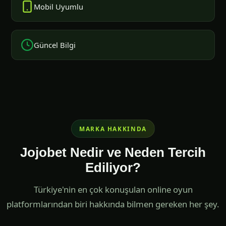
Mobil Uyumlu
Güncel Bilgi
MARKA HAKKINDA
Jojobet Nedir ve Neden Tercih
Ediliyor?
Türkiye'nin en çok konuşulan online oyun
platformlarından biri hakkında bilmen gereken her şey.