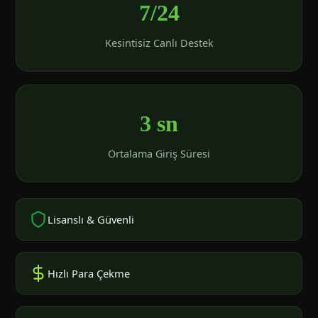
7/24
Kesintisiz Canlı Destek
3 sn
Ortalama Giriş Süresi
Lisanslı & Güvenli
Hızlı Para Çekme