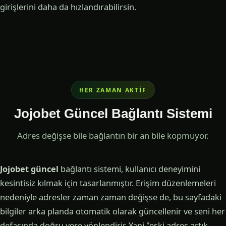
girişlerini daha da hızlandırabilirsin.
HER ZAMAN AKTIF
Jojobet Güncel Bağlantı Sistemi
Adres değişse bile bağlantın bir an bile kopmuyor.
Jojobet güncel
bağlantı sistemi, kullanıcı deneyimini
kesintisiz kılmak için tasarlanmıştır. Erişim düzenlemeleri
nedeniyle adresler zaman zaman değişse de, bu sayfadaki
bilgiler arka planda otomatik olarak güncellenir ve seni her
defasında doğru yere yönlendirir. Yani "eski adres artık