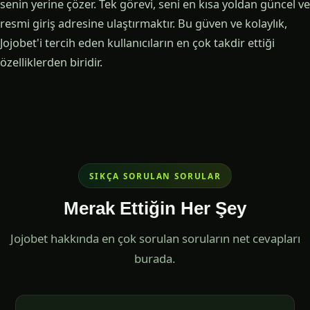
senin yerine çözer. Tek görevi, seni en kısa yoldan güncel ve
resmi giriş adresine ulaştırmaktır. Bu güven ve kolaylık,
Jojobet'i tercih eden kullanıcıların en çok takdir ettiği
özelliklerden biridir.
SIKÇA SORULAN SORULAR
Merak Ettiğin Her Şey
Jojobet hakkında en çok sorulan soruların net cevapları
burada.