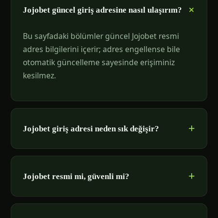
Jojobet güncel giriş adresine nasıl ulaşırım?
Bu sayfadaki bölümler güncel Jojobet resmi
adres bilgilerini içerir; adres engellense bile
otomatik güncelleme sayesinde erişiminiz
kesilmez.
Jojobet giriş adresi neden sık değişir?
Jojobet resmi mi, güvenli mi?