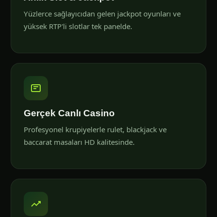
Yüzlerce sağlayıcıdan gelen jackpot oyunları ve
yüksek RTP'li slotlar tek panelde.
Gerçek Canlı Casino
Profesyonel krupiyelerle rulet, blackjack ve
baccarat masaları HD kalitesinde.