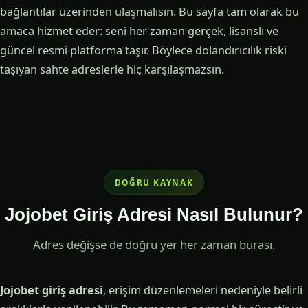
bağlantılar üzerinden ulaşmalısın. Bu sayfa tam olarak bu
amaca hizmet eder: seni her zaman gerçek, lisanslı ve
güncel resmi platforma taşır. Böylece dolandırıcılık riski
taşıyan sahte adreslerle hiç karşılaşmazsın.
DOĞRU KAYNAK
Jojobet Giriş Adresi Nasıl Bulunur?
Adres değişse de doğru yer her zaman burası.
Jojobet giriş adresi
, erişim düzenlemeleri nedeniyle belirli