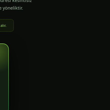
dresi kesintisiz
 yöneliktir.
lır.