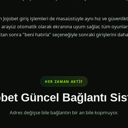
 Jojobet giriş işlemleri de masaüstüyle aynı hız ve güvenlikt
 arayüz otomatik olarak ekranına uyum sağlar, tüm oyunlar
tıktan sonra "beni hatırla" seçeneğiyle sonraki girişlerini daha
HER ZAMAN AKTIF
bet Güncel Bağlantı Si
Adres değişse bile bağlantın bir an bile kopmuyor.