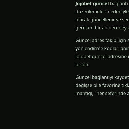
Jojobet güncel
bağlantı 
düzenlemeleri nedeniyle
olarak güncellenir ve se
gereken bir an neredeys
Güncel adres takibi için 
yönlendirme kodları anınd
Jojobet güncel adresine u
biridir.
Güncel bağlantıyı kaydetm
değişse bile favorine tık
mantığı, "her seferinde 