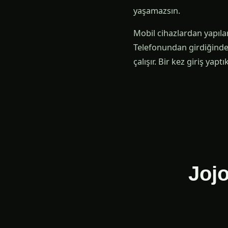
yaşamazsın.
Mobil cihazlardan yapılan
Telefonundan girdiğinde
çalışır. Bir kez giriş yap
Jojo