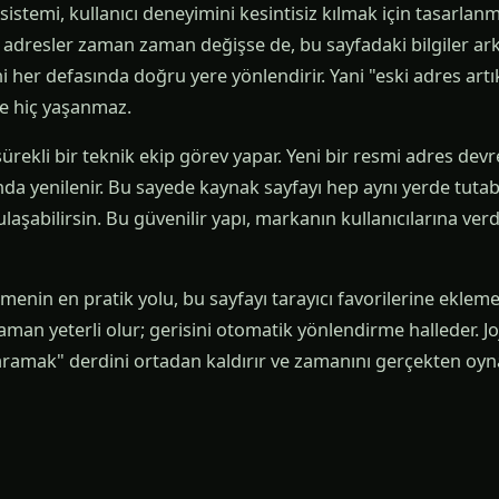
sistemi, kullanıcı deneyimini kesintisiz kılmak için tasarlanmı
 adresler zaman zaman değişse de, bu sayfadaki bilgiler ar
ni her defasında doğru yere yönlendirir. Yani "eski adres ar
e hiç yaşanmaz.
sürekli bir teknik ekip görev yapar. Yeni bir resmi adres devr
a yenilenir. Bu sayede kaynak sayfayı hep aynı yerde tutabili
laşabilirsin. Bu güvenilir yapı, markanın kullanıcılarına ve
enin en pratik yolu, bu sayfayı tarayıcı favorilerine ekleme
laman yeterli olur; gerisini otomatik yönlendirme halleder. J
aramak" derdini ortadan kaldırır ve zamanını gerçekten oyn