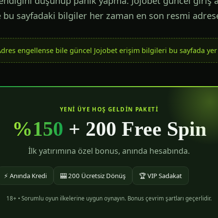
endiğini düşünüp panik yapma. Jojobet güncel giriş a
e bu sayfadaki bilgiler her zaman en son resmi adrese
dres engellense bile güncel Jojobet erişim bilgileri bu sayfada yer a
YENI ÜYE HOŞ GELDIN PAKETI
%150
+ 200 Free Spin
İlk yatırımına özel bonus, anında hesabında.
⚡ Anında Kredi
🎰 200 Ücretsiz Dönüş
🏆 VIP Sadakat
18+ • Sorumlu oyun ilkelerine uygun oynayın. Bonus çevrim şartları geçerlidir.