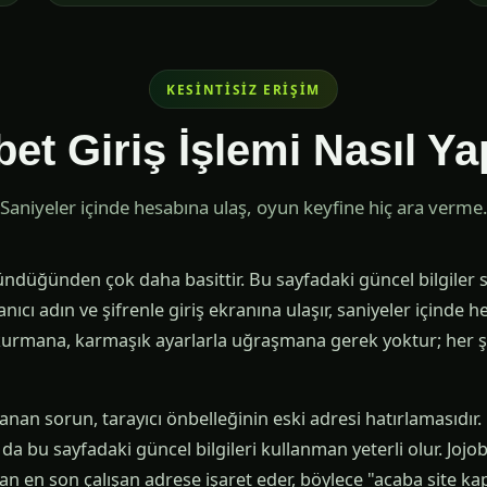
KESINTISIZ ERIŞIM
bet Giriş İşlemi Nasıl Yap
Saniyeler içinde hesabına ulaş, oyun keyfine hiç ara verme
ündüğünden çok daha basittir. Bu sayfadaki güncel bilgiler 
anıcı adın ve şifrenle giriş ekranına ulaşır, saniyeler içinde 
 kurmana, karmaşık ayarlarla uğraşmana gerek yoktur; her ş
şanan sorun, tarayıcı önbelleğinin eski adresi hatırlamasıdı
a bu sayfadaki güncel bilgileri kullanman yeterli olur. Jojobe
man en son çalışan adrese işaret eder, böylece "acaba site ka