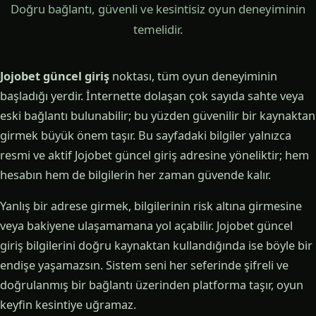
Doğru bağlantı, güvenli ve kesintisiz oyun deneyiminin
temelidir.
Jojobet güncel giriş
noktası, tüm oyun deneyiminin
başladığı yerdir. İnternette dolaşan çok sayıda sahte veya
eski bağlantı bulunabilir; bu yüzden güvenilir bir kaynaktan
girmek büyük önem taşır. Bu sayfadaki bilgiler yalnızca
resmi ve aktif Jojobet güncel giriş adresine yöneliktir; hem
hesabın hem de bilgilerin her zaman güvende kalır.
Yanlış bir adrese girmek, bilgilerinin risk altına girmesine
veya bakiyene ulaşamamana yol açabilir. Jojobet güncel
giriş bilgilerini doğru kaynaktan kullandığında ise böyle bir
endişe yaşamazsın. Sistem seni her seferinde şifreli ve
doğrulanmış bir bağlantı üzerinden platforma taşır, oyun
keyfin kesintiye uğramaz.