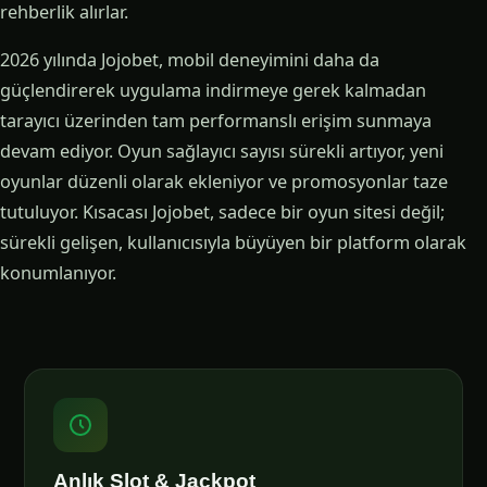
rehberlik alırlar.
2026 yılında Jojobet, mobil deneyimini daha da
güçlendirerek uygulama indirmeye gerek kalmadan
tarayıcı üzerinden tam performanslı erişim sunmaya
devam ediyor. Oyun sağlayıcı sayısı sürekli artıyor, yeni
oyunlar düzenli olarak ekleniyor ve promosyonlar taze
tutuluyor. Kısacası Jojobet, sadece bir oyun sitesi değil;
sürekli gelişen, kullanıcısıyla büyüyen bir platform olarak
konumlanıyor.
Anlık Slot & Jackpot