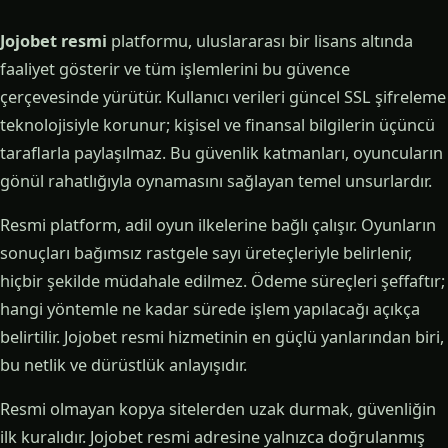
Jojobet resmi
platformu, uluslararası bir lisans altında
faaliyet gösterir ve tüm işlemlerini bu güvence
çerçevesinde yürütür. Kullanıcı verileri güncel SSL şifreleme
teknolojisiyle korunur; kişisel ve finansal bilgilerin üçüncü
taraflarla paylaşılmaz. Bu güvenlik katmanları, oyuncuların
gönül rahatlığıyla oynamasını sağlayan temel unsurlardır.
Resmi platform, adil oyun ilkelerine bağlı çalışır. Oyunların
sonuçları bağımsız rastgele sayı üreteçleriyle belirlenir,
hiçbir şekilde müdahale edilmez. Ödeme süreçleri şeffaftır;
hangi yöntemle ne kadar sürede işlem yapılacağı açıkça
belirtilir. Jojobet resmi hizmetinin en güçlü yanlarından biri,
bu netlik ve dürüstlük anlayışıdır.
Resmi olmayan kopya sitelerden uzak durmak, güvenliğin
ilk kuralıdır. Jojobet resmi adresine yalnızca doğrulanmış