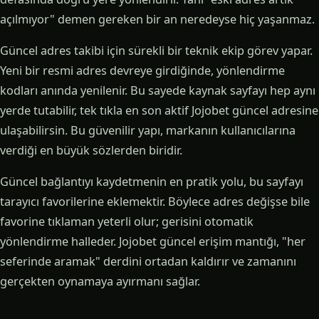
açılmıyor" demen gereken bir an neredeyse hiç yaşanmaz.
Güncel adres takibi için sürekli bir teknik ekip görev yapar.
Yeni bir resmi adres devreye girdiğinde, yönlendirme
kodları anında yenilenir. Bu sayede kaynak sayfayı hep aynı
yerde tutabilir, tek tıkla en son aktif Jojobet güncel adresine
ulaşabilirsin. Bu güvenilir yapı, markanın kullanıcılarına
verdiği en büyük sözlerden biridir.
Güncel bağlantıyı kaydetmenin en pratik yolu, bu sayfayı
tarayıcı favorilerine eklemektir. Böylece adres değişse bile
favorine tıklaman yeterli olur; gerisini otomatik
yönlendirme halleder. Jojobet güncel erişim mantığı, "her
seferinde aramak" derdini ortadan kaldırır ve zamanını
gerçekten oynamaya ayırmanı sağlar.