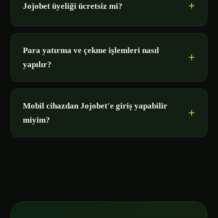
Jojobet üyeliği ücretsiz mi?
Para yatırma ve çekme işlemleri nasıl
yapılır?
Mobil cihazdan Jojobet'e giriş yapabilir
miyim?