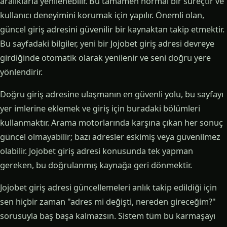
aralıklarla yenilenebilir. Bu tamamen normal bir süreçtir ve
kullanıcı deneyimini korumak için yapılır. Önemli olan,
güncel giriş adresini güvenilir bir kaynaktan takip etmektir.
Bu sayfadaki bilgiler, yeni bir Jojobet giriş adresi devreye
girdiğinde otomatik olarak yenilenir ve seni doğru yere
yönlendirir.
Doğru giriş adresine ulaşmanın en güvenli yolu, bu sayfayı
yer imlerine eklemek ve giriş için buradaki bölümleri
kullanmaktır. Arama motorlarında karşına çıkan her sonuç
güncel olmayabilir; bazı adresler eskimiş veya güvenilmez
olabilir. Jojobet giriş adresi konusunda tek yapman
gereken, bu doğrulanmış kaynağa geri dönmektir.
Jojobet giriş adresi güncellemeleri anlık takip edildiği için
sen hiçbir zaman "adres mi değişti, nereden gireceğim?"
sorusuyla baş başa kalmazsın. Sistem tüm bu karmaşayı