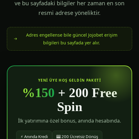
ve bu sayfadaki bilgiler her zaman en son
resmi adrese yöneliktir.
Adres engellense bile güncel Jojobet erişim
bilgileri bu sayfada yer alır.
YENI ÜYE HOŞ GELDIN PAKETI
%150
+ 200 Free
Spin
İlk yatırımına özel bonus, anında hesabında.
⚡ Anında Kredi
🎰 200 Ücretsiz Dönüş