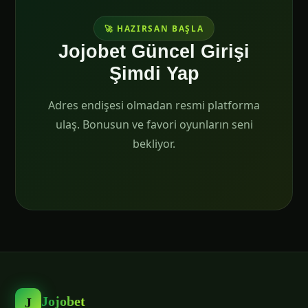
🚀 HAZIRSAN BAŞLA
Jojobet Güncel Girişi
Şimdi Yap
Adres endişesi olmadan resmi platforma
ulaş. Bonusun ve favori oyunların seni
bekliyor.
Jojobet
J