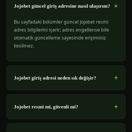
Jojobet güncel giriş adresine nasıl ulaşırım?
Bu sayfadaki bölümler güncel Jojobet resmi
adres bilgilerini içerir; adres engellense bile
otomatik güncelleme sayesinde erişiminiz
kesilmez.
Jojobet giriş adresi neden sık değişir?
Jojobet resmi mi, güvenli mi?