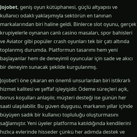
Jojobet
, geniş oyun kütüphanesi, güçlü altyapısı ve
kullanıcı odaklı yaklaşımıyla sektörün en tanınan
markalarından biri haline geldi. Binlerce slot oyunu, gerçek
krupiyelerle oynanan canlı casino masaları, spor bahisleri
ve Aviator gibi popüler crash oyunları tek bir çatı altında
toplanmış durumda. Platformun tasarımı hem yeni
başlayanlar hem de deneyimli oyuncular için sade ve akıcı
bir deneyim sunacak şekilde kurgulanmış.
Jojobet'i öne çıkaran en önemli unsurlardan biri istikrarlı
hizmet kalitesi ve şeffaf işleyişidir. Ödeme süreçleri açık,
bonus koşulları anlaşılır, müşteri desteği ise günün her
saati ulaşılabilir. Bu güven duygusu, markanın yıllar içinde
büyüyen sadık bir kullanıcı topluluğu oluşturmasını
sağlamıştır. Yeni üyeler platforma katıldığında kendilerini
hızlıca evlerinde hisseder çünkü her adımda destek ve