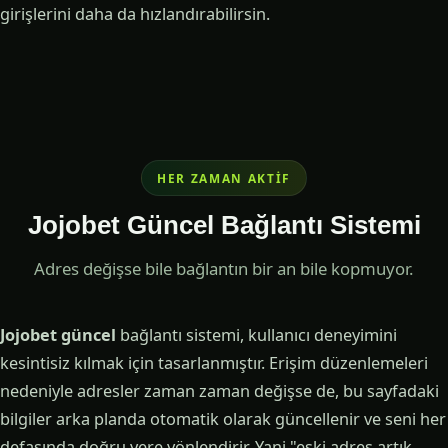
girişlerini daha da hızlandırabilirsin.
HER ZAMAN AKTIF
Jojobet Güncel Bağlantı Sistemi
Adres değişse bile bağlantın bir an bile kopmuyor.
Jojobet güncel
bağlantı sistemi, kullanıcı deneyimini
kesintisiz kılmak için tasarlanmıştır. Erişim düzenlemeleri
nedeniyle adresler zaman zaman değişse de, bu sayfadaki
bilgiler arka planda otomatik olarak güncellenir ve seni her
defasında doğru yere yönlendirir. Yani "eski adres artık