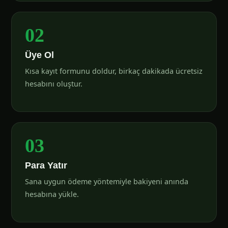
02
Üye Ol
Kısa kayıt formunu doldur, birkaç dakikada ücretsiz
hesabını oluştur.
03
Para Yatır
Sana uygun ödeme yöntemiyle bakiyeni anında
hesabına yükle.