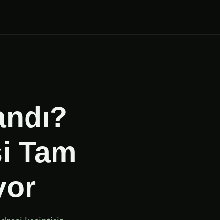
andı?
i Tam
yor