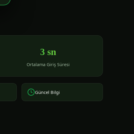
3 sn
Ortalama Giriş Süresi
Güncel Bilgi