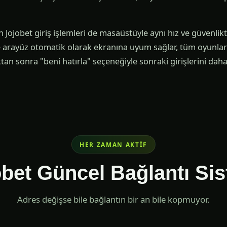
 Jojobet giriş işlemleri de masaüstüyle aynı hız ve güvenlikt
 arayüz otomatik olarak ekranına uyum sağlar, tüm oyunlar
tıktan sonra "beni hatırla" seçeneğiyle sonraki girişlerini daha
HER ZAMAN AKTIF
bet Güncel Bağlantı Si
Adres değişse bile bağlantın bir an bile kopmuyor.