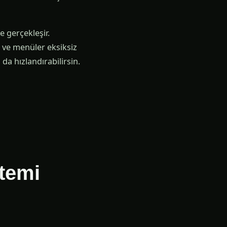
e gerçekleşir.
 ve menüler eksiksiz
 da hızlandırabilirsin.
stemi