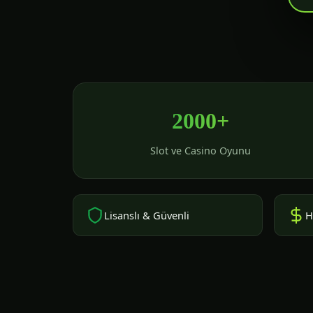
2000+
Slot ve Casino Oyunu
Lisanslı & Güvenli
H