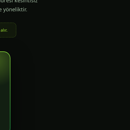
dresi kesintisiz
 yöneliktir.
lır.