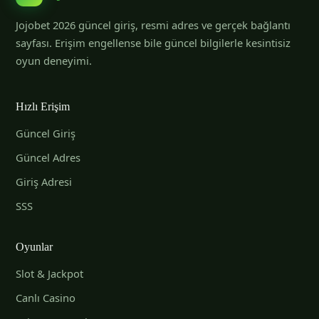
Jojobet 2026 güncel giriş, resmi adres ve gerçek bağlantı
sayfası. Erişim engellense bile güncel bilgilerle kesintisiz
oyun deneyimi.
Hızlı Erişim
Güncel Giriş
Güncel Adres
Giriş Adresi
SSS
Oyunlar
Slot & Jackpot
Canlı Casino