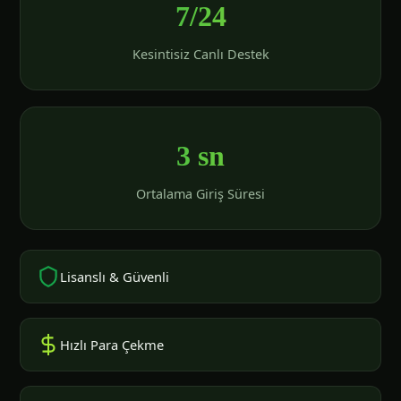
7/24
Kesintisiz Canlı Destek
3 sn
Ortalama Giriş Süresi
Lisanslı & Güvenli
Hızlı Para Çekme