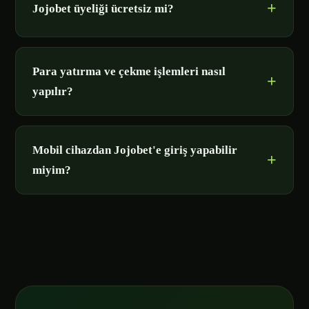
Jojobet üyeliği ücretsiz mi?
Para yatırma ve çekme işlemleri nasıl
yapılır?
Mobil cihazdan Jojobet'e giriş yapabilir
miyim?