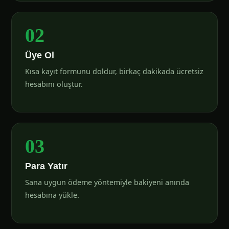
02
Üye Ol
Kısa kayıt formunu doldur, birkaç dakikada ücretsiz
hesabını oluştur.
03
Para Yatır
Sana uygun ödeme yöntemiyle bakiyeni anında
hesabına yükle.