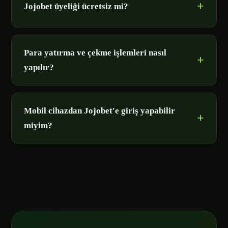
Jojobet üyeliği ücretsiz mi?
Para yatırma ve çekme işlemleri nasıl
yapılır?
Mobil cihazdan Jojobet'e giriş yapabilir
miyim?