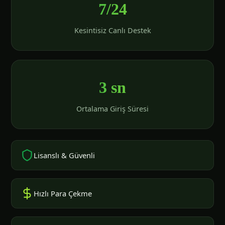
7/24
Kesintisiz Canlı Destek
3 sn
Ortalama Giriş Süresi
Lisanslı & Güvenli
Hızlı Para Çekme