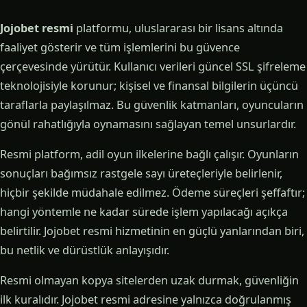
Jojobet resmi
platformu, uluslararası bir lisans altında
faaliyet gösterir ve tüm işlemlerini bu güvence
çerçevesinde yürütür. Kullanıcı verileri güncel SSL şifreleme
teknolojisiyle korunur; kişisel ve finansal bilgilerin üçüncü
taraflarla paylaşılmaz. Bu güvenlik katmanları, oyuncuların
gönül rahatlığıyla oynamasını sağlayan temel unsurlardır.
Resmi platform, adil oyun ilkelerine bağlı çalışır. Oyunların
sonuçları bağımsız rastgele sayı üreteçleriyle belirlenir,
hiçbir şekilde müdahale edilmez. Ödeme süreçleri şeffaftır;
hangi yöntemle ne kadar sürede işlem yapılacağı açıkça
belirtilir. Jojobet resmi hizmetinin en güçlü yanlarından biri,
bu netlik ve dürüstlük anlayışıdır.
Resmi olmayan kopya sitelerden uzak durmak, güvenliğin
ilk kuralıdır. Jojobet resmi adresine yalnızca doğrulanmış