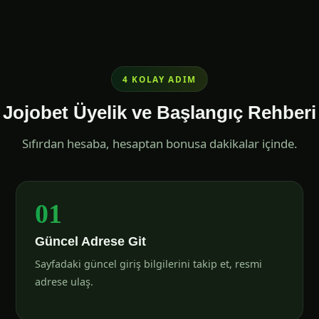
4 KOLAY ADIM
Jojobet Üyelik ve Başlangıç Rehberi
Sıfırdan hesaba, hesaptan bonusa dakikalar içinde.
01
Güncel Adrese Git
Sayfadaki güncel giriş bilgilerini takip et, resmi
adrese ulaş.