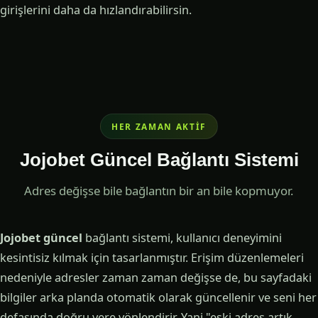
girişlerini daha da hızlandırabilirsin.
HER ZAMAN AKTIF
Jojobet Güncel Bağlantı Sistemi
Adres değişse bile bağlantın bir an bile kopmuyor.
Jojobet güncel
bağlantı sistemi, kullanıcı deneyimini
kesintisiz kılmak için tasarlanmıştır. Erişim düzenlemeleri
nedeniyle adresler zaman zaman değişse de, bu sayfadaki
bilgiler arka planda otomatik olarak güncellenir ve seni her
defasında doğru yere yönlendirir. Yani "eski adres artık