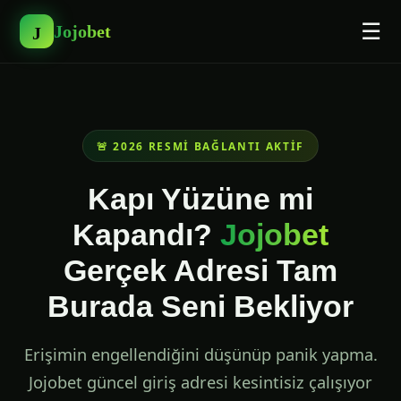
☰
Jojobet
J
🚨 2026 RESMI BAĞLANTI AKTIF
Kapı Yüzüne mi
Kapandı?
Jojobet
Gerçek Adresi Tam
Burada Seni Bekliyor
Erişimin engellendiğini düşünüp panik yapma.
Jojobet güncel giriş adresi kesintisiz çalışıyor