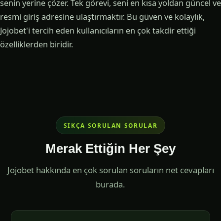
senin yerine çözer. Tek görevi, seni en kısa yoldan güncel ve
resmi giriş adresine ulaştırmaktır. Bu güven ve kolaylık,
Jojobet'i tercih eden kullanıcıların en çok takdir ettiği
özelliklerden biridir.
SIKÇA SORULAN SORULAR
Merak Ettiğin Her Şey
Jojobet hakkında en çok sorulan soruların net cevapları
burada.