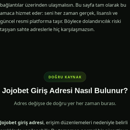
bağlantılar üzerinden ulaşmalısın. Bu sayfa tam olarak bu
amaca hizmet eder: seni her zaman gerçek, lisanslı ve
güncel resmi platforma taşır. Böylece dolandırıcılık riski
taşıyan sahte adreslerle hiç karşılaşmazsın.
DOĞRU KAYNAK
Jojobet Giriş Adresi Nasıl Bulunur?
Adres değişse de doğru yer her zaman burası.
Jojobet giriş adresi
, erişim düzenlemeleri nedeniyle belirli