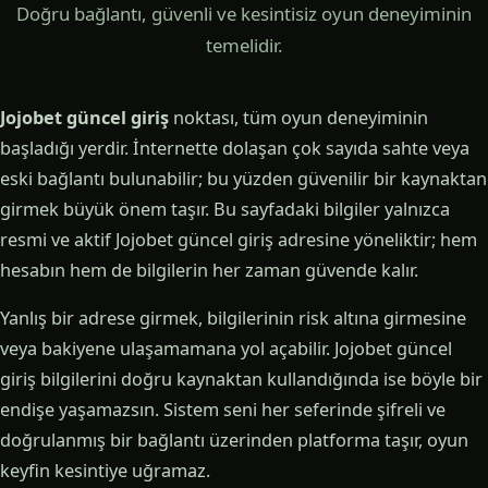
Doğru bağlantı, güvenli ve kesintisiz oyun deneyiminin
temelidir.
Jojobet güncel giriş
noktası, tüm oyun deneyiminin
başladığı yerdir. İnternette dolaşan çok sayıda sahte veya
eski bağlantı bulunabilir; bu yüzden güvenilir bir kaynaktan
girmek büyük önem taşır. Bu sayfadaki bilgiler yalnızca
resmi ve aktif Jojobet güncel giriş adresine yöneliktir; hem
hesabın hem de bilgilerin her zaman güvende kalır.
Yanlış bir adrese girmek, bilgilerinin risk altına girmesine
veya bakiyene ulaşamamana yol açabilir. Jojobet güncel
giriş bilgilerini doğru kaynaktan kullandığında ise böyle bir
endişe yaşamazsın. Sistem seni her seferinde şifreli ve
doğrulanmış bir bağlantı üzerinden platforma taşır, oyun
keyfin kesintiye uğramaz.