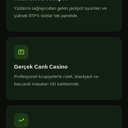
Yüzlerce sağlayıcıdan gelen jackpot oyunları ve
yüksek RTP'li slotlar tek panelde.
Gerçek Canlı Casino
Profesyonel krupiyelerle rulet, blackjack ve
baccarat masaları HD kalitesinde.